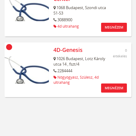
1068
Budapest,
Szondi utca
51-53
3088900
4d ultrahang
MEGNÉZEM
4D-Genesis
0
értékelés
1026
Budapest,
Lotz Károly
utca 14
, fszt/4
2284444
Nőgyógyász,
Szülész,
4d
ultrahang
MEGNÉZEM