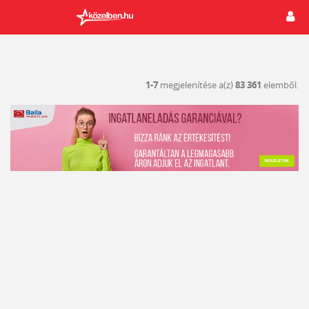
1-7
megjelenítése a(z)
83 361
elemből.