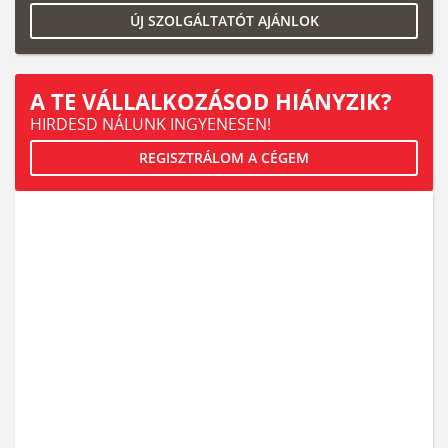
ÚJ SZOLGÁLTATÓT AJÁNLOK
A TE VÁLLALKOZÁSOD HIÁNYZIK?
HIRDESD NÁLUNK INGYENESEN!
REGISZTRÁLOM A CÉGEM