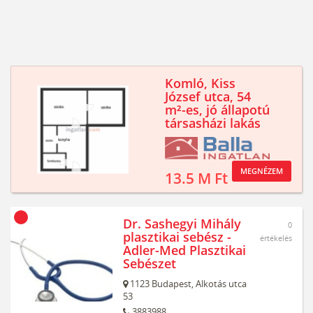
Komló, Kiss
József utca, 54
m²-es, jó állapotú
társasházi lakás
MEGNÉZEM
13.5 M Ft
Dr. Sashegyi Mihály
0
plasztikai sebész -
értékelés
Adler-Med Plasztikai
Sebészet
1123
Budapest,
Alkotás utca
53
3883988