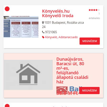
Könyvelés.hu
1
Könyvelő Iroda
értékelés
1031
Budapest,
Rozália utca
24
9721065
Könyvelő,
Adótanácsadó
MEGNÉZEM
Dunaújváros,
Baracsi út, 80
m²-es,
felújítandó
állapotú családi
ház
MEGNÉZEM
38.8 M Ft