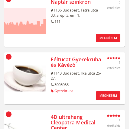
Naptár szinkron
0
értékelés
1136
Budapest,
Tátra utca
33. a. ép. 3. em. 1.
111
MEGNÉZEM
Féltucat Gyerekruha
1
és Kávézó
értékelés
1143
Budapest,
Ilka utca 25-
27.
3003068
Gyerekruha
MEGNÉZEM
4D ultrahang
1
Cleopatra Medical
értékelés
Center