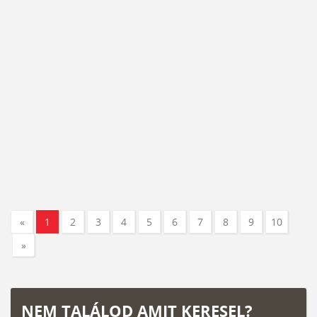
«
1
2
3
4
5
6
7
8
9
10
»
NEM TALÁLOD AMIT KERESEL?