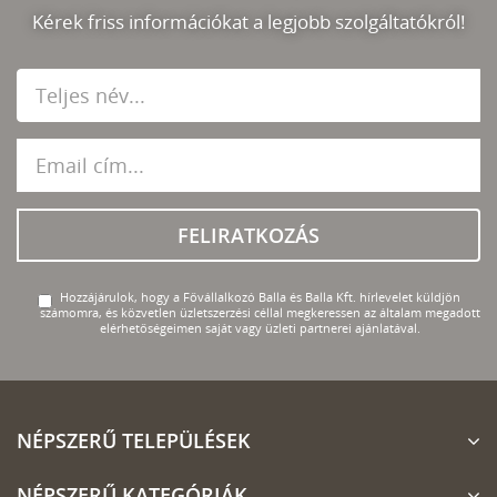
Kérek friss információkat a legjobb szolgáltatókról!
FELIRATKOZÁS
Hozzájárulok, hogy a Fővállalkozó Balla és Balla Kft. hírlevelet küldjön
számomra, és közvetlen üzletszerzési céllal megkeressen az általam megadott
elérhetőségeimen saját vagy üzleti partnerei ajánlatával.
NÉPSZERŰ TELEPÜLÉSEK
NÉPSZERŰ KATEGÓRIÁK