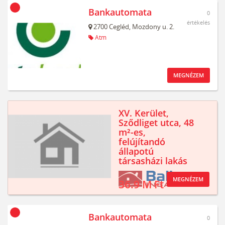
Bankautomata
0
értékelés
2700
Cegléd,
Mozdony u. 2.
Atm
MEGNÉZEM
XV. Kerület,
Sződliget utca, 48
m²-es,
felújítandó
állapotú
társasházi lakás
MEGNÉZEM
36.9 M Ft
Bankautomata
0