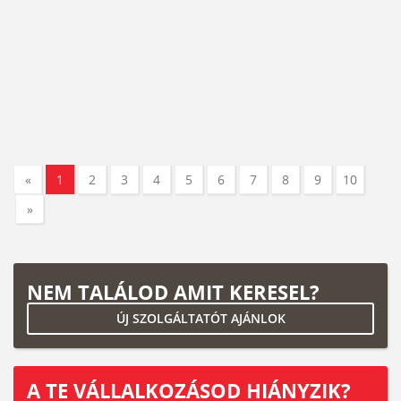
«
1
2
3
4
5
6
7
8
9
10
»
NEM TALÁLOD AMIT KERESEL?
ÚJ SZOLGÁLTATÓT AJÁNLOK
A TE VÁLLALKOZÁSOD HIÁNYZIK?