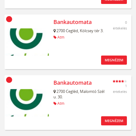
Bankautomata
0
értékelés
2700
Cegléd,
Kölcsey tér 3.
Atm
MEGNÉZEM
Bankautomata
1
2700
Cegléd,
Malomtó Szél
értékelés
u. 30.
Atm
MEGNÉZEM