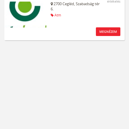
értékelés
2700
Cegléd,
Szabadság tér
6.
Atm
MEGNÉZEM