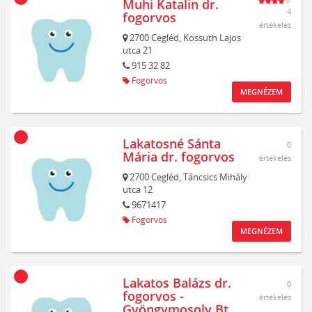
Muhi Katalin dr.
4
fogorvos
értékelés
2700
Cegléd,
Kossuth Lajos
utca 21
915 32 82
Fogorvos
MEGNÉZEM
Lakatosné Sánta
0
Mária dr. fogorvos
értékelés
2700
Cegléd,
Táncsics Mihály
utca 12
9671417
Fogorvos
MEGNÉZEM
Lakatos Balázs dr.
0
fogorvos -
értékelés
Gyöngymosoly Bt.