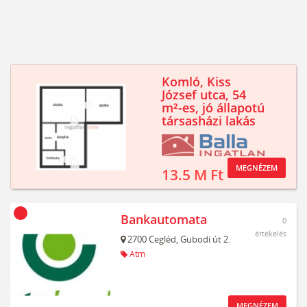
Komló, Kiss
József utca, 54
m²-es, jó állapotú
társasházi lakás
MEGNÉZEM
13.5 M Ft
Bankautomata
0
értékelés
2700
Cegléd,
Gubodi út 2.
Atm
MEGNÉZEM