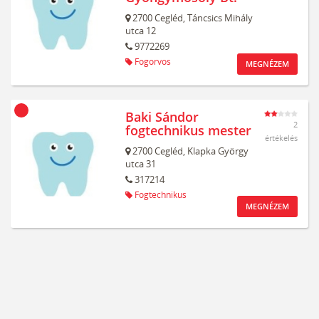
2700
Cegléd,
Táncsics Mihály
utca 12
9772269
Fogorvos
MEGNÉZEM
Baki Sándor
2
fogtechnikus mester
értékelés
2700
Cegléd,
Klapka György
utca 31
317214
Fogtechnikus
MEGNÉZEM