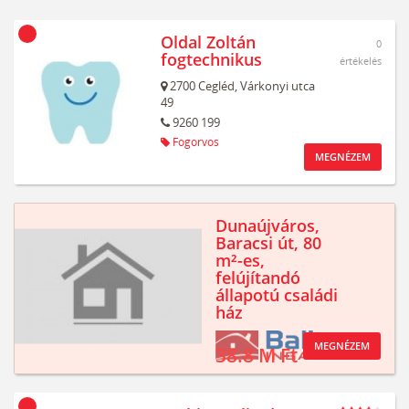
Oldal Zoltán
0
fogtechnikus
értékelés
2700
Cegléd,
Várkonyi utca
49
9260 199
Fogorvos
MEGNÉZEM
Dunaújváros,
Baracsi út, 80
m²-es,
felújítandó
állapotú családi
ház
MEGNÉZEM
38.8 M Ft