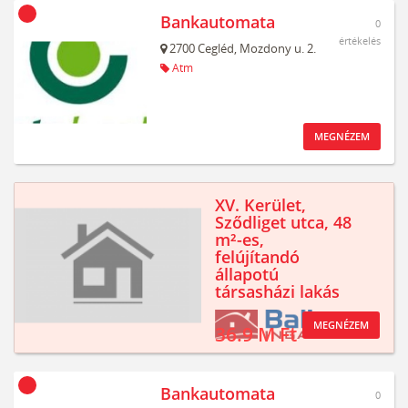
Bankautomata
0
értékelés
2700
Cegléd,
Mozdony u. 2.
Atm
MEGNÉZEM
XV. Kerület,
Sződliget utca, 48
m²-es,
felújítandó
állapotú
társasházi lakás
MEGNÉZEM
36.9 M Ft
Bankautomata
0