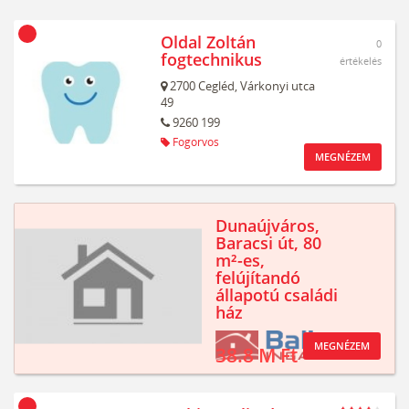
Oldal Zoltán
0
fogtechnikus
értékelés
2700
Cegléd,
Várkonyi utca
49
9260 199
Fogorvos
MEGNÉZEM
Dunaújváros,
Baracsi út, 80
m²-es,
felújítandó
állapotú családi
ház
MEGNÉZEM
38.8 M Ft