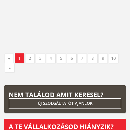
«
1
2
3
4
5
6
7
8
9
10
»
NEM TALÁLOD AMIT KERESEL?
ÚJ SZOLGÁLTATÓT AJÁNLOK
A TE VÁLLALKOZÁSOD HIÁNYZIK?