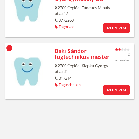
2700
Cegléd,
Táncsics Mihály
utca 12
9772269
Fogorvos
MEGNÉZEM
Baki Sándor
2
fogtechnikus mester
értékelés
2700
Cegléd,
Klapka György
utca 31
317214
Fogtechnikus
MEGNÉZEM