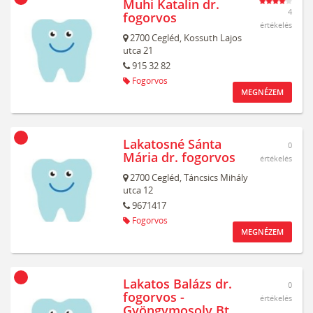
Muhi Katalin dr.
4
fogorvos
értékelés
2700
Cegléd,
Kossuth Lajos
utca 21
915 32 82
Fogorvos
MEGNÉZEM
Lakatosné Sánta
0
Mária dr. fogorvos
értékelés
2700
Cegléd,
Táncsics Mihály
utca 12
9671417
Fogorvos
MEGNÉZEM
Lakatos Balázs dr.
0
fogorvos -
értékelés
Gyöngymosoly Bt.