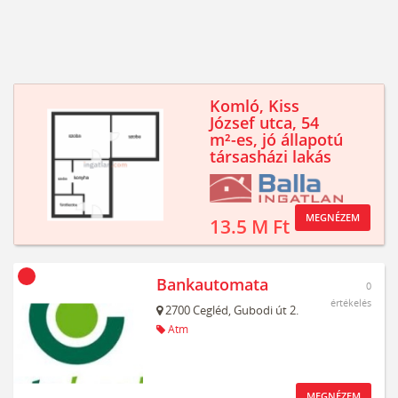
Komló, Kiss
József utca, 54
m²-es, jó állapotú
társasházi lakás
MEGNÉZEM
13.5 M Ft
Bankautomata
0
értékelés
2700
Cegléd,
Gubodi út 2.
Atm
MEGNÉZEM