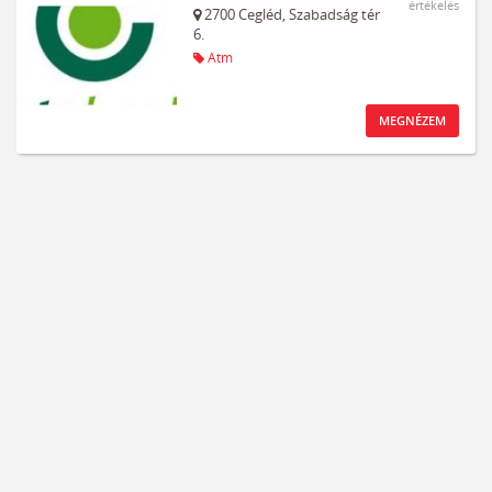
értékelés
2700
Cegléd,
Szabadság tér
6.
Atm
MEGNÉZEM