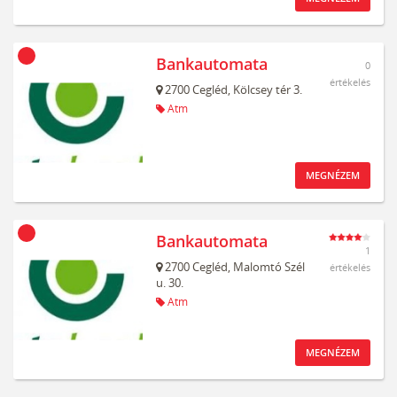
Bankautomata
0
értékelés
2700
Cegléd,
Kölcsey tér 3.
Atm
MEGNÉZEM
Bankautomata
1
2700
Cegléd,
Malomtó Szél
értékelés
u. 30.
Atm
MEGNÉZEM