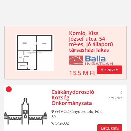
Komló, Kiss
József utca, 54
m²-es, jó állapotú
társasházi lakás
MEGNÉZEM
13.5 M Ft
Csákánydoroszló
0
Község
értékelés
Önkormányzata
9919
Csákánydoroszló,
Fő u.
39.
542-002
MEGNÉZEM