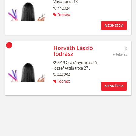
Vasút utca 18
442024
Fodrász
MEGNÉZEM
Horváth László
0
fodrász
értékelés
9919
Csákánydoroszló,
József Attila utca 27 .
442234
Fodrász
MEGNÉZEM