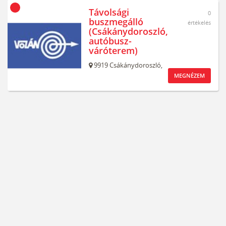
Távolsági
0
buszmegálló
értékelés
(Csákánydoroszló,
autóbusz-
váróterem)
9919
Csákánydoroszló,
MEGNÉZEM