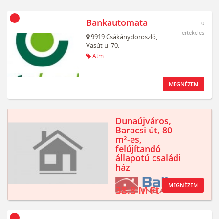
Bankautomata
0
értékelés
9919
Csákánydoroszló,
Vasút u. 70.
Atm
MEGNÉZEM
Dunaújváros,
Baracsi út, 80
m²-es,
felújítandó
állapotú családi
ház
MEGNÉZEM
38.8 M Ft