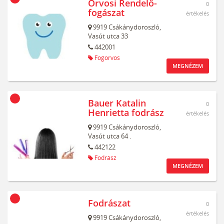
Orvosi Rendelő-
0
fogászat
értékelés
9919
Csákánydoroszló,
Vasút utca 33
442001
Fogorvos
MEGNÉZEM
Bauer Katalin
0
Henrietta fodrász
értékelés
9919
Csákánydoroszló,
Vasút utca 64 .
442122
Fodrász
MEGNÉZEM
Fodrászat
0
értékelés
9919
Csákánydoroszló,