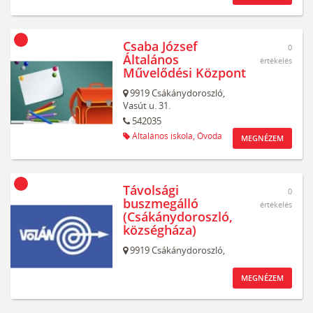
Csaba József
0
Általános
értékelés
Művelődési Központ
9919
Csákánydoroszló,
Vasút u. 31.
542035
Általános iskola,
Óvoda
MEGNÉZEM
Távolsági
0
buszmegálló
értékelés
(Csákánydoroszló,
községháza)
9919
Csákánydoroszló,
MEGNÉZEM