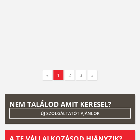
«
1
2
3
»
NEM TALÁLOD AMIT KERESEL?
ÚJ SZOLGÁLTATÓT AJÁNLOK
A TE VÁLLALKOZÁSOD HIÁNYZIK?