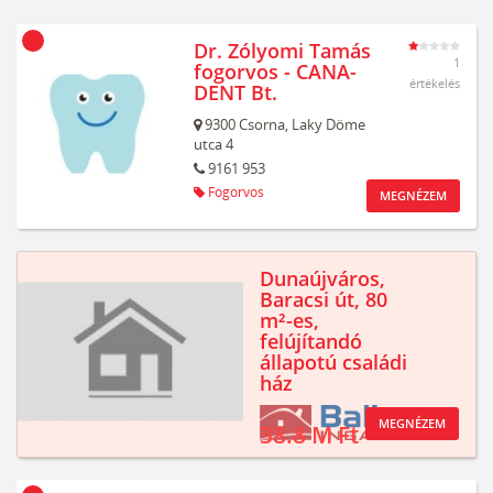
Dr. Zólyomi Tamás
1
fogorvos - CANA-
értékelés
DENT Bt.
9300
Csorna,
Laky Döme
utca 4
9161 953
Fogorvos
MEGNÉZEM
Dunaújváros,
Baracsi út, 80
m²-es,
felújítandó
állapotú családi
ház
MEGNÉZEM
38.8 M Ft