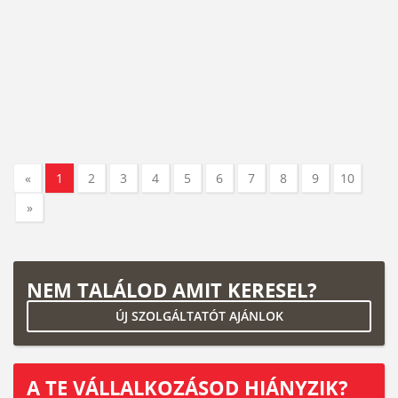
«
1
2
3
4
5
6
7
8
9
10
»
NEM TALÁLOD AMIT KERESEL?
ÚJ SZOLGÁLTATÓT AJÁNLOK
A TE VÁLLALKOZÁSOD HIÁNYZIK?