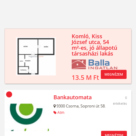
Komló, Kiss
József utca, 54
m²-es, jó állapotú
társasházi lakás
MEGNÉZEM
13.5 M Ft
Bankautomata
0
értékelés
9300
Csorna,
Soproni út 58.
Atm
MEGNÉZEM