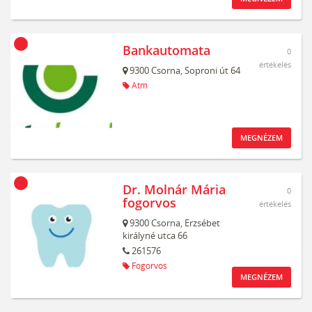
Bankautomata
0
értékelés
9300
Csorna,
Soproni út 64
Atm
MEGNÉZEM
Dr. Molnár Mária
0
fogorvos
értékelés
9300
Csorna,
Erzsébet
királyné utca 66
261576
Fogorvos
MEGNÉZEM