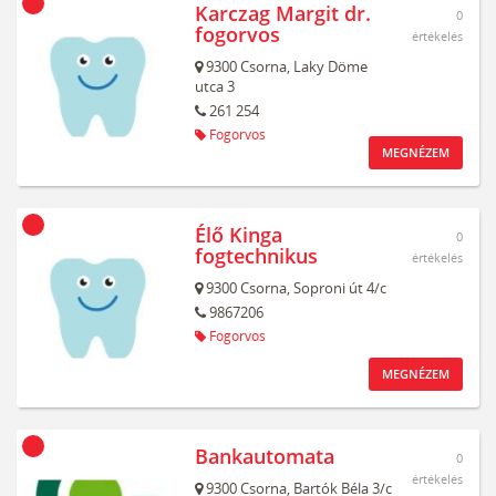
Karczag Margit dr.
0
fogorvos
értékelés
9300
Csorna,
Laky Döme
utca 3
261 254
Fogorvos
MEGNÉZEM
Élő Kinga
0
fogtechnikus
értékelés
9300
Csorna,
Soproni út 4/c
9867206
Fogorvos
MEGNÉZEM
Bankautomata
0
értékelés
9300
Csorna,
Bartók Béla 3/c