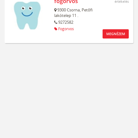
fogorvos
értékelés
9300
Csorna,
Petőfi
lakótelep 11 .
9272582
Fogorvos
MEGNÉZEM