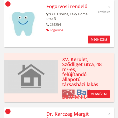
Fogorvosi rendelő
0
értékelés
9300
Csorna,
Laky Döme
utca 3
261254
Fogorvos
MEGNÉZEM
XV. Kerület,
Sződliget utca, 48
m²-es,
felújítandó
állapotú
társasházi lakás
MEGNÉZEM
36.9 M Ft
Dr. Karczag Margit
0