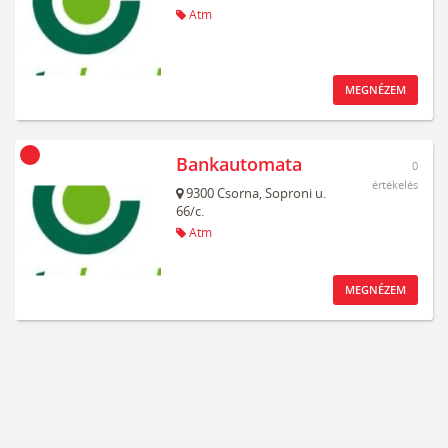
Atm
MEGNÉZEM
Bankautomata
0
értékelés
9300
Csorna,
Soproni u.
66/c.
Atm
MEGNÉZEM