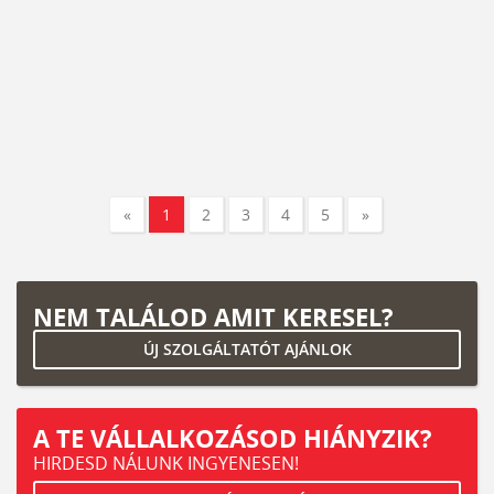
«
1
2
3
4
5
»
NEM TALÁLOD AMIT KERESEL?
ÚJ SZOLGÁLTATÓT AJÁNLOK
A TE VÁLLALKOZÁSOD HIÁNYZIK?
HIRDESD NÁLUNK INGYENESEN!