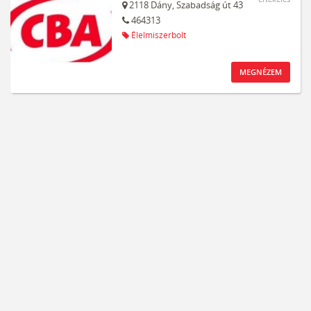
2118
Dány,
Szabadság út 43
464313
Élelmiszerbolt
MEGNÉZEM