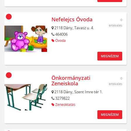
Nefelejcs Óvoda
0
értékelés
2118
Dány,
Tavasz u. 4.
464006
Óvoda
MEGNÉZEM
Önkormányzati
0
Zeneiskola
értékelés
2118
Dány,
Szent Imre tér 1.
3279822
Zeneoktatás
MEGNÉZEM