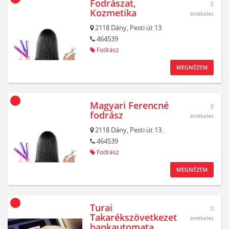
Fodrászat,
0
Kozmetika
értékelés
2118
Dány,
Pesti út 13
464539
Fodrász
MEGNÉZEM
Magyari Ferencné
0
fodrász
értékelés
2118
Dány,
Pesti út 13 .
464539
Fodrász
MEGNÉZEM
Turai
0
Takarékszövetkezet
értékelés
bankautomata