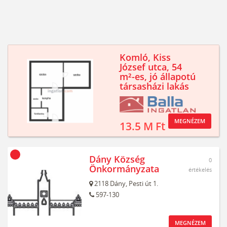
Komló, Kiss
József utca, 54
m²-es, jó állapotú
társasházi lakás
MEGNÉZEM
13.5 M Ft
Dány Község
0
Önkormányzata
értékelés
2118
Dány,
Pesti út 1.
597-130
MEGNÉZEM