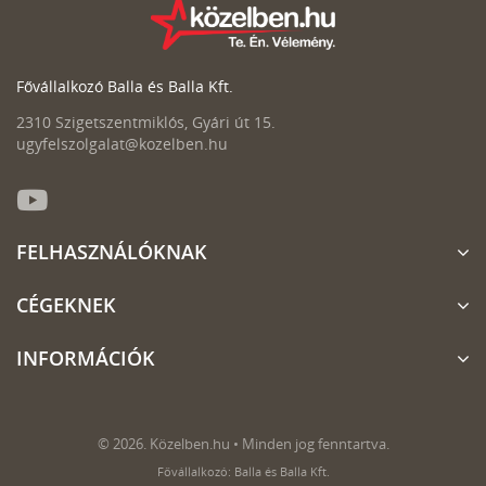
Fővállalkozó Balla és Balla Kft.
2310 Szigetszentmiklós, Gyári út 15.
ugyfelszolgalat@kozelben.hu
FELHASZNÁLÓKNAK
CÉGEKNEK
INFORMÁCIÓK
© 2026. Közelben.hu • Minden jog fenntartva.
Fővállalkozó: Balla és Balla Kft.