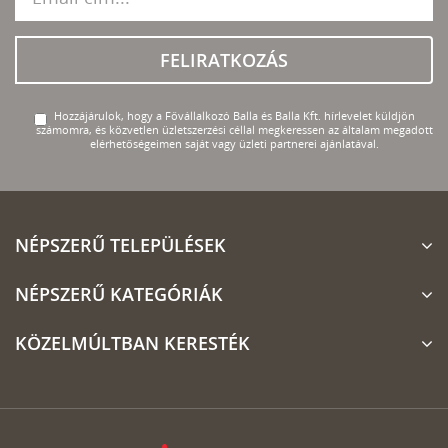
FELIRATKOZÁS
Hozzájárulok, hogy a Fővállalkozó Balla és Balla Kft. hírlevelet küldjön
számomra, és közvetlen üzletszerzési céllal megkeressen az általam megadott
elérhetőségeimen saját vagy üzleti partnerei ajánlatával.
NÉPSZERŰ TELEPÜLÉSEK
NÉPSZERŰ KATEGÓRIÁK
KÖZELMÚLTBAN KERESTÉK