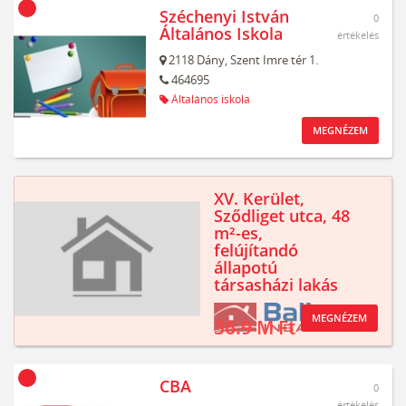
Széchenyi István
0
Általános Iskola
értékelés
2118
Dány,
Szent Imre tér 1.
464695
Általános iskola
MEGNÉZEM
XV. Kerület,
Sződliget utca, 48
m²-es,
felújítandó
állapotú
társasházi lakás
MEGNÉZEM
36.9 M Ft
CBA
0
értékelés