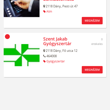
2118
Dány,
Pesti út 47
Atm
MEGNÉZEM
Szent Jakab
0
Gyógyszertár
értékelés
2118
Dány,
Fő utca 12
464008
Gyógyszertár
MEGNÉZEM