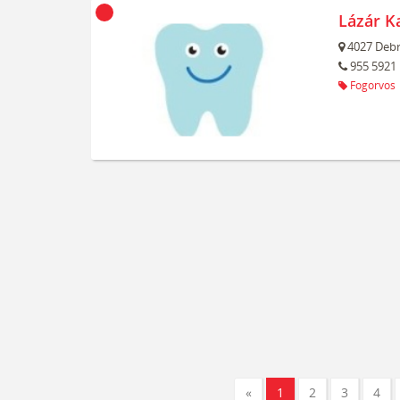
Lázár Ka
4027
Debr
955 5921
Fogorvos
«
1
2
3
4