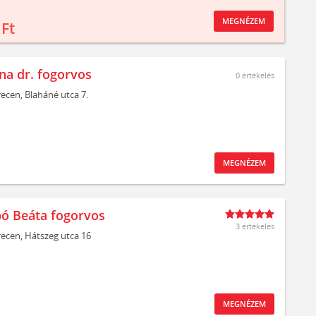
MEGNÉZEM
 Ft
ona dr. fogorvos
0
értékelés
ecen,
Blaháné utca 7.
MEGNÉZEM
bó Beáta fogorvos
3 értékelés
ecen,
Hátszeg utca 16
MEGNÉZEM