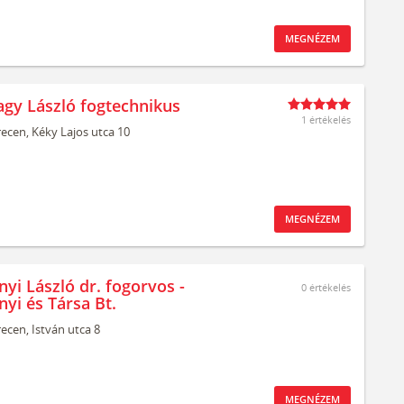
MEGNÉZEM
agy László fogtechnikus
1 értékelés
ecen,
Kéky Lajos utca 10
MEGNÉZEM
yi László dr. fogorvos -
0
értékelés
yi és Társa Bt.
ecen,
István utca 8
MEGNÉZEM