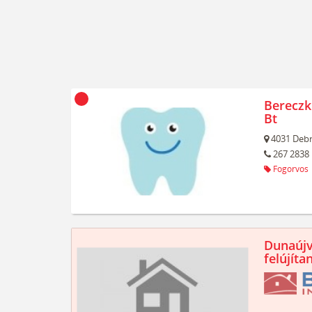
Bereczk
Bt
4031
Debr
267 2838
Fogorvos
Dunaújv
felújíta