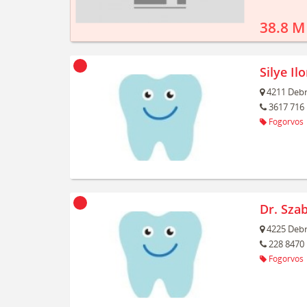
38.8 M
Silye Il
4211
Debr
3617 716
Fogorvos
Dr. Sza
4225
Debr
228 8470
Fogorvos