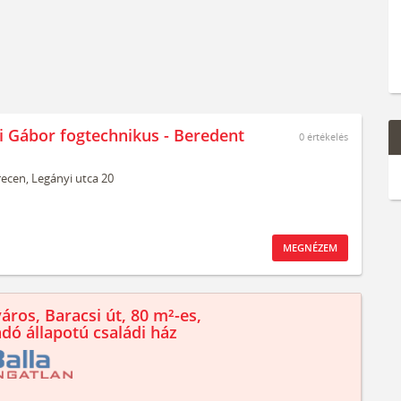
i Gábor fogtechnikus - Beredent
0
értékelés
ecen,
Legányi utca 20
MEGNÉZEM
áros, Baracsi út, 80 m²-es,
ndó állapotú családi ház