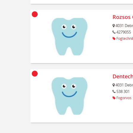
Rozsos 
4031
Debr
4279055
Fogtechni
Dentech
4031
Debr
538 301
Fogorvos