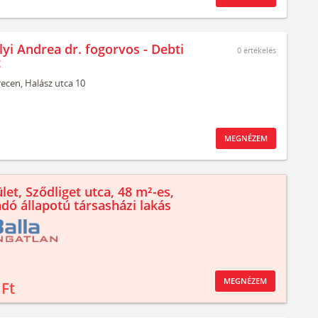
lyi Andrea dr. fogorvos - Debti
0
értékelés
t
ecen,
Halász utca 10
MEGNÉZEM
let, Sződliget utca, 48 m²-es,
ndó állapotú társasházi lakás
MEGNÉZEM
 Ft