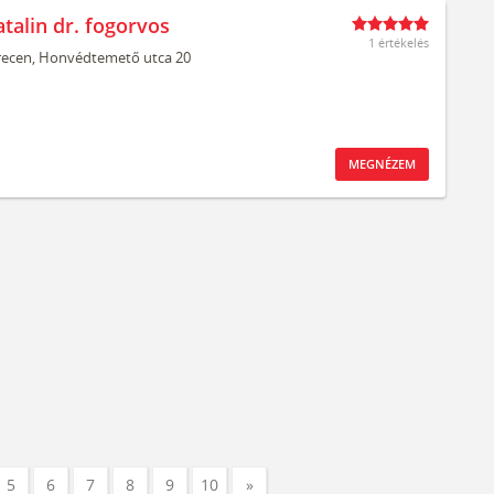
talin dr. fogorvos
1 értékelés
ecen,
Honvédtemető utca 20
MEGNÉZEM
5
6
7
8
9
10
»