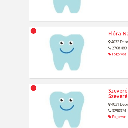
Flóra-N
4032
Debr
2768 483
Fogorvos
Szeverén
Szeverén
4031
Debr
3290374
Fogorvos