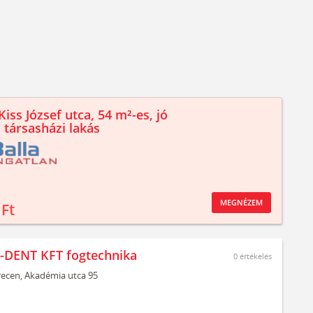
iss József utca, 54 m²-es, jó
 társasházi lakás
MEGNÉZEM
 Ft
-DENT KFT fogtechnika
0
értékelés
ecen,
Akadémia utca 95