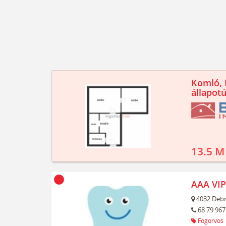
Komló, K
állapotú
13.5 M
AAA VIP
4032
Debr
68 79 967
Fogorvos