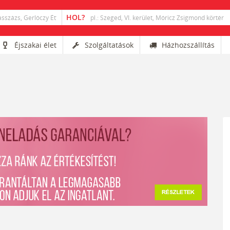
Éjszakai élet
Szolgáltatások
Házhozszállítás