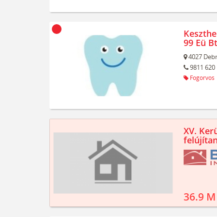
Keszthe
99 Eü B
4027
Debr
9811 620
Fogorvos
XV. Kerü
felújíta
36.9 M