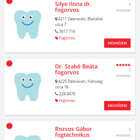
Silye Ilona dr.
0
fogorvos
értékelés
4211
Debrecen,
Blaháné
utca 7.
3617 716
Fogorvos
MEGNÉZEM
Dr. Szabó Beáta
3
fogorvos
értékelés
4225
Debrecen,
Hátszeg
utca 16
228 8470
Fogorvos
MEGNÉZEM
Rozsos Gábor
0
fogtechnikus
értékelés