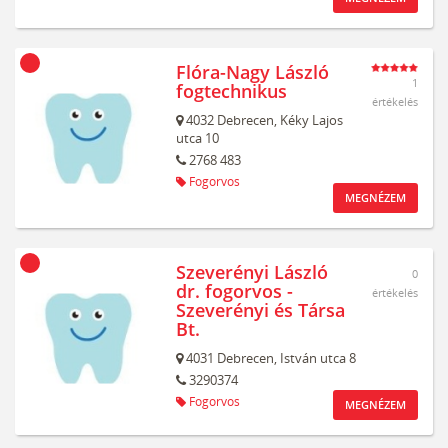
Flóra-Nagy László
1
fogtechnikus
értékelés
4032
Debrecen,
Kéky Lajos
utca 10
2768 483
Fogorvos
MEGNÉZEM
Szeverényi László
0
dr. fogorvos -
értékelés
Szeverényi és Társa
Bt.
4031
Debrecen,
István utca 8
3290374
Fogorvos
MEGNÉZEM