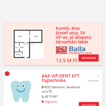
Komló, Kiss
József utca, 54
m²-es, jó állapotú
társasházi lakás
MEGNÉZEM
13.5 M Ft
AAA VIP-DENT KFT
0
fogtechnika
értékelés
4032
Debrecen,
Akadémia
utca 95
68 79 967
Fogorvos
MEGNÉZEM