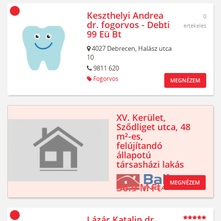
Keszthelyi Andrea
0
dr. fogorvos - Debti
értékelés
99 Eü Bt
4027
Debrecen,
Halász utca
10
9811 620
Fogorvos
MEGNÉZEM
XV. Kerület,
Sződliget utca, 48
m²-es,
felújítandó
állapotú
társasházi lakás
MEGNÉZEM
36.9 M Ft
Lázár Katalin dr.