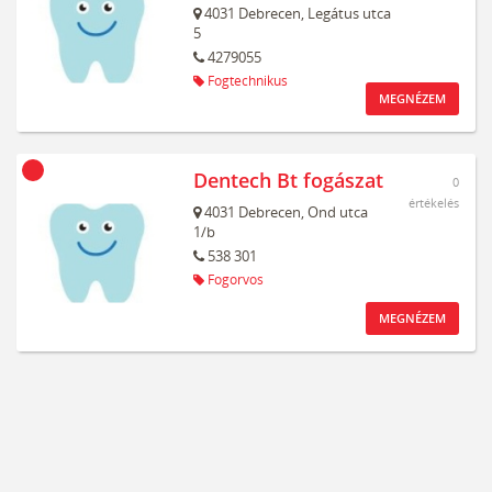
4031
Debrecen,
Legátus utca
5
4279055
Fogtechnikus
MEGNÉZEM
Dentech Bt fogászat
0
értékelés
4031
Debrecen,
Ond utca
1/b
538 301
Fogorvos
MEGNÉZEM