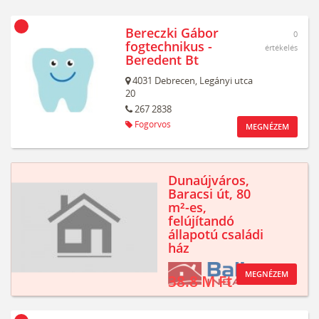
Bereczki Gábor
0
fogtechnikus -
értékelés
Beredent Bt
4031
Debrecen,
Legányi utca
20
267 2838
Fogorvos
MEGNÉZEM
Dunaújváros,
Baracsi út, 80
m²-es,
felújítandó
állapotú családi
ház
MEGNÉZEM
38.8 M Ft