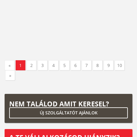
«
1
2
3
4
5
6
7
8
9
10
»
NEM TALÁLOD AMIT KERESEL?
ÚJ SZOLGÁLTATÓT AJÁNLOK