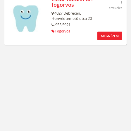
1
fogorvos
értékelés
4027
Debrecen,
Honvédtemető utca 20
955 5921
Fogorvos
MEGNÉZEM