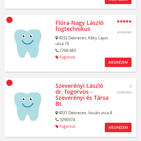
Flóra-Nagy László
1
fogtechnikus
értékelés
4032
Debrecen,
Kéky Lajos
utca 10
2768 483
Fogorvos
MEGNÉZEM
Szeverényi László
0
dr. fogorvos -
értékelés
Szeverényi és Társa
Bt.
4031
Debrecen,
István utca 8
3290374
Fogorvos
MEGNÉZEM