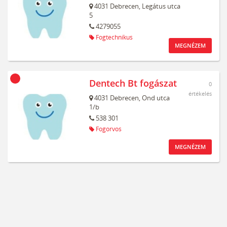
4031
Debrecen,
Legátus utca
5
4279055
Fogtechnikus
MEGNÉZEM
Dentech Bt fogászat
0
értékelés
4031
Debrecen,
Ond utca
1/b
538 301
Fogorvos
MEGNÉZEM