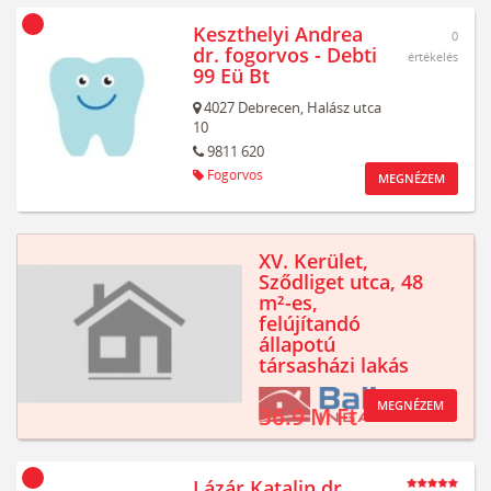
Keszthelyi Andrea
0
dr. fogorvos - Debti
értékelés
99 Eü Bt
4027
Debrecen,
Halász utca
10
9811 620
Fogorvos
MEGNÉZEM
XV. Kerület,
Sződliget utca, 48
m²-es,
felújítandó
állapotú
társasházi lakás
MEGNÉZEM
36.9 M Ft
Lázár Katalin dr.