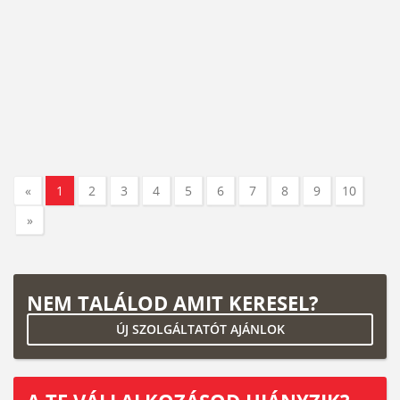
«
1
2
3
4
5
6
7
8
9
10
»
NEM TALÁLOD AMIT KERESEL?
ÚJ SZOLGÁLTATÓT AJÁNLOK