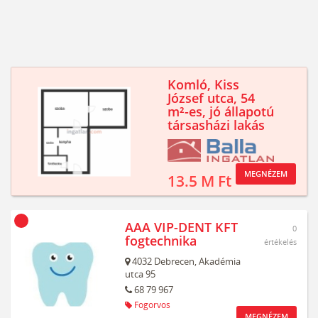
Komló, Kiss
József utca, 54
m²-es, jó állapotú
társasházi lakás
MEGNÉZEM
13.5 M Ft
AAA VIP-DENT KFT
0
fogtechnika
értékelés
4032
Debrecen,
Akadémia
utca 95
68 79 967
Fogorvos
MEGNÉZEM