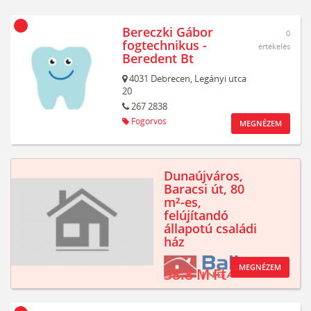
Bereczki Gábor
0
fogtechnikus -
értékelés
Beredent Bt
4031
Debrecen,
Legányi utca
20
267 2838
Fogorvos
MEGNÉZEM
Dunaújváros,
Baracsi út, 80
m²-es,
felújítandó
állapotú családi
ház
MEGNÉZEM
38.8 M Ft