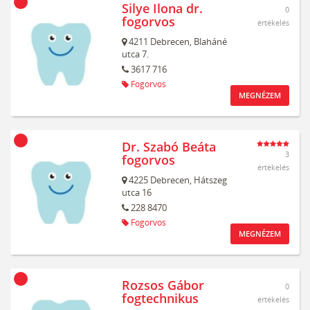
Silye Ilona dr.
0
fogorvos
értékelés
4211
Debrecen,
Blaháné
utca 7.
3617 716
Fogorvos
MEGNÉZEM
Dr. Szabó Beáta
3
fogorvos
értékelés
4225
Debrecen,
Hátszeg
utca 16
228 8470
Fogorvos
MEGNÉZEM
Rozsos Gábor
0
fogtechnikus
értékelés