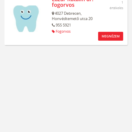
1
fogorvos
értékelés
4027
Debrecen,
Honvédtemető utca 20
955 5921
Fogorvos
MEGNÉZEM