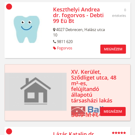
Keszthelyi Andrea
0
dr. fogorvos - Debti
értékelés
99 Eü Bt
4027
Debrecen,
Halász utca
10
9811 620
Fogorvos
MEGNÉZEM
XV. Kerület,
Sződliget utca, 48
m²-es,
felújítandó
állapotú
társasházi lakás
MEGNÉZEM
36.9 M Ft
Lázár Katalin dr.