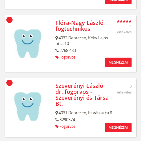
Flóra-Nagy László
1
fogtechnikus
értékelés
4032
Debrecen,
Kéky Lajos
utca 10
2768 483
Fogorvos
MEGNÉZEM
Szeverényi László
0
dr. fogorvos -
értékelés
Szeverényi és Társa
Bt.
4031
Debrecen,
István utca 8
3290374
Fogorvos
MEGNÉZEM