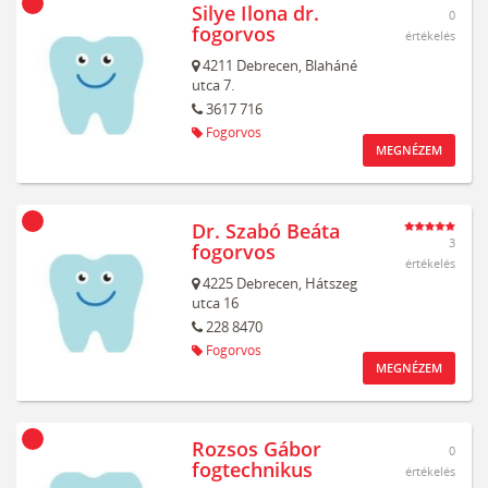
Silye Ilona dr.
0
fogorvos
értékelés
4211
Debrecen,
Blaháné
utca 7.
3617 716
Fogorvos
MEGNÉZEM
Dr. Szabó Beáta
3
fogorvos
értékelés
4225
Debrecen,
Hátszeg
utca 16
228 8470
Fogorvos
MEGNÉZEM
Rozsos Gábor
0
fogtechnikus
értékelés