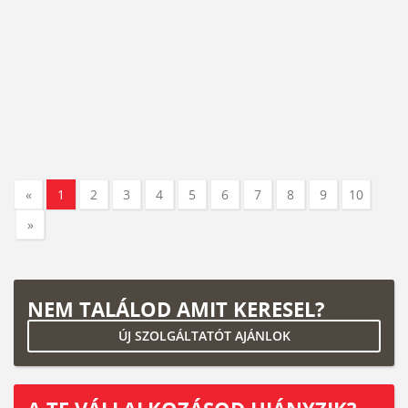
«
1
2
3
4
5
6
7
8
9
10
»
NEM TALÁLOD AMIT KERESEL?
ÚJ SZOLGÁLTATÓT AJÁNLOK