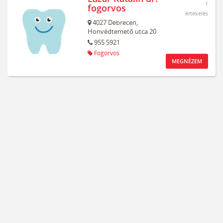
1
fogorvos
értékelés
4027
Debrecen,
Honvédtemető utca 20
955 5921
Fogorvos
MEGNÉZEM