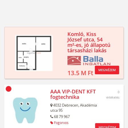
Komló, Kiss
József utca, 54
m²-es, jó állapotú
társasházi lakás
MEGNÉZEM
13.5 M Ft
AAA VIP-DENT KFT
0
fogtechnika
értékelés
4032
Debrecen,
Akadémia
utca 95
68 79 967
Fogorvos
MEGNÉZEM