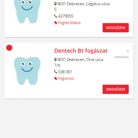
4031
Debrecen,
Legátus utca
5
4279055
Fogtechnikus
MEGNÉZEM
Dentech Bt fogászat
0
értékelés
4031
Debrecen,
Ond utca
1/b
538 301
Fogorvos
MEGNÉZEM