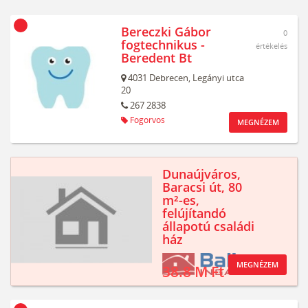
Bereczki Gábor
0
fogtechnikus -
értékelés
Beredent Bt
4031
Debrecen,
Legányi utca
20
267 2838
Fogorvos
MEGNÉZEM
Dunaújváros,
Baracsi út, 80
m²-es,
felújítandó
állapotú családi
ház
MEGNÉZEM
38.8 M Ft