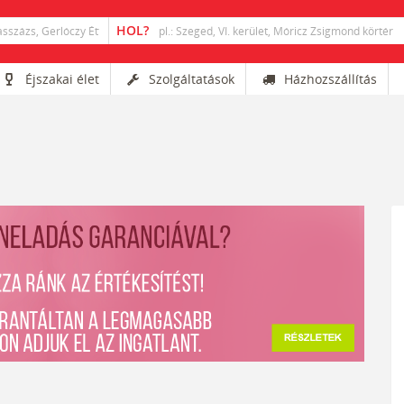
Éjszakai élet
Szolgáltatások
Házhozszállítás