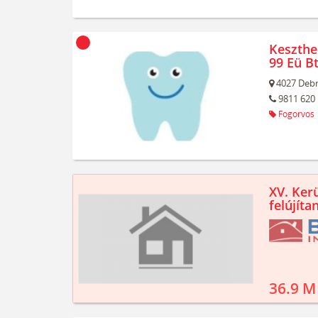
Keszthe
99 Eü B
4027
Debr
9811 620
Fogorvos
XV. Kerü
felújíta
36.9 M