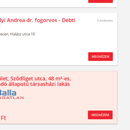
lyi Andrea dr. fogorvos - Debti
0
értékelés
t
ecen,
Halász utca 10
MEGNÉZEM
let, Sződliget utca, 48 m²-es,
ndó állapotú társasházi lakás
MEGNÉZEM
 Ft