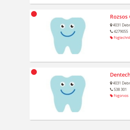
Rozsos 
4031
Debr
4279055
Fogtechni
Dentech
4031
Debr
538 301
Fogorvos