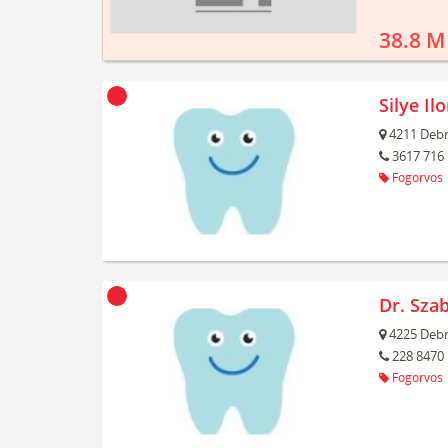
38.8 M
Silye Il
4211
Debr
3617 716
Fogorvos
Dr. Sza
4225
Debr
228 8470
Fogorvos