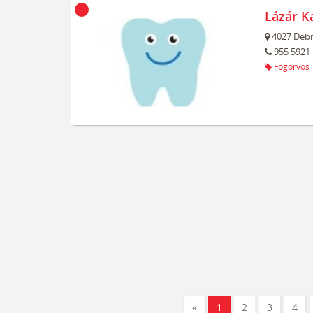
Lázár Ka
4027
Debr
955 5921
Fogorvos
«
1
2
3
4