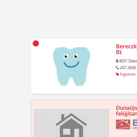
Bereczk
Bt
4031
Debr
267 2838
Fogorvos
Dunaújv
felújíta