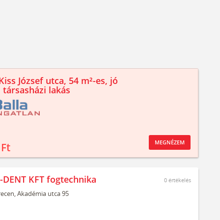
iss József utca, 54 m²-es, jó
 társasházi lakás
MEGNÉZEM
 Ft
-DENT KFT fogtechnika
0
értékelés
ecen,
Akadémia utca 95