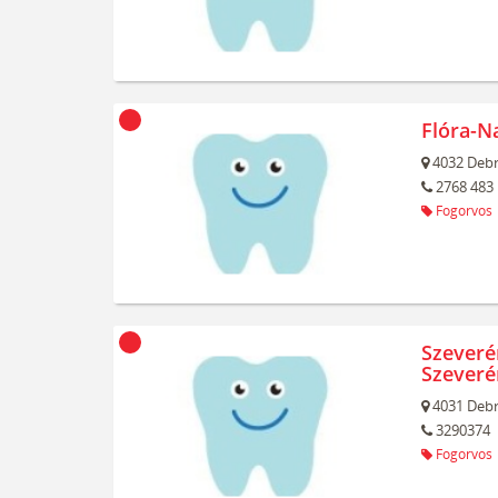
Flóra-N
4032
Debr
2768 483
Fogorvos
Szeverén
Szeverén
4031
Debr
3290374
Fogorvos