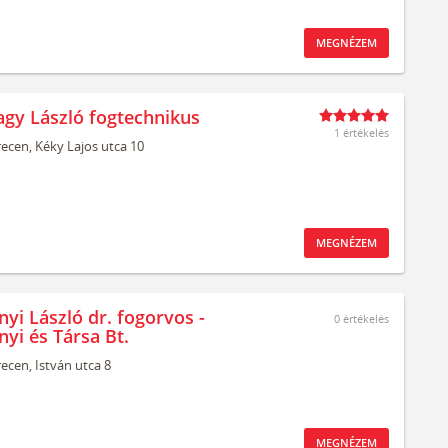
MEGNÉZEM
agy László fogtechnikus
1 értékelés
ecen,
Kéky Lajos utca 10
MEGNÉZEM
yi László dr. fogorvos -
0
értékelés
yi és Társa Bt.
ecen,
István utca 8
MEGNÉZEM