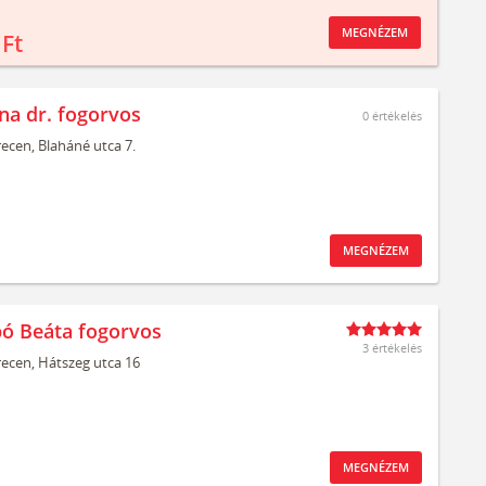
MEGNÉZEM
 Ft
ona dr. fogorvos
0
értékelés
ecen,
Blaháné utca 7.
MEGNÉZEM
bó Beáta fogorvos
3 értékelés
ecen,
Hátszeg utca 16
MEGNÉZEM