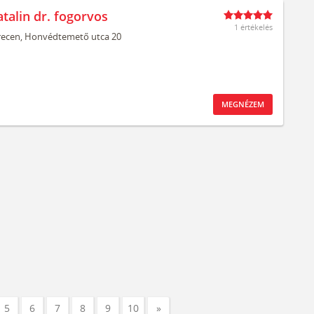
talin dr. fogorvos
1 értékelés
ecen,
Honvédtemető utca 20
MEGNÉZEM
5
6
7
8
9
10
»