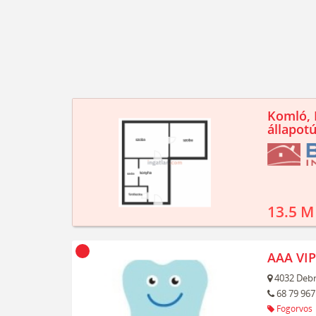
Komló, K
állapotú
13.5 M
AAA VIP
4032
Debr
68 79 967
Fogorvos