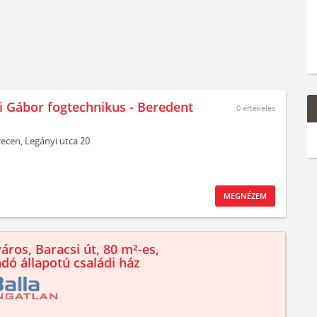
i Gábor fogtechnikus - Beredent
0
értékelés
ecen,
Legányi utca 20
MEGNÉZEM
áros, Baracsi út, 80 m²-es,
ndó állapotú családi ház