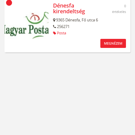
Dénesfa
0
kirendeltség
értékelés
9365
Dénesfa,
Fő utca 6
256271
Posta
MEGNÉZEM