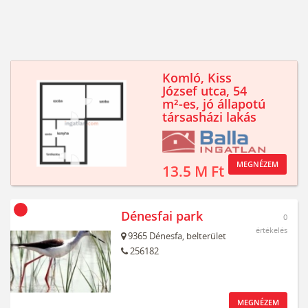
Komló, Kiss
József utca, 54
m²-es, jó állapotú
társasházi lakás
MEGNÉZEM
13.5 M Ft
Dénesfai park
0
értékelés
9365
Dénesfa,
belterület
256182
MEGNÉZEM