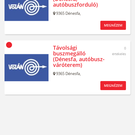
autóbuszforduló)
9365
Dénesfa,
MEGNÉZEM
Távolsági
0
buszmegálló
értékelés
(Dénesfa, autóbusz-
váróterem)
9365
Dénesfa,
MEGNÉZEM