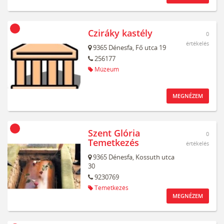
Cziráky kastély
0
értékelés
9365
Dénesfa,
Fő utca 19
256177
Múzeum
MEGNÉZEM
Szent Glória
0
Temetkezés
értékelés
9365
Dénesfa,
Kossuth utca
30
9230769
Temetkezés
MEGNÉZEM