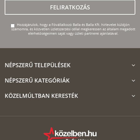
FELIRATKOZÁS
Hozzájárulok, hogy a Fővállalkozó Balla és Balla Kft. hírlevelet küldjön
számomra, és közvetlen üzletszerzési céllal megkeressen az általam megadott
elérhetőségeimen saját vagy üzleti partnerei ajánlatával.
NÉPSZERŰ TELEPÜLÉSEK
NÉPSZERŰ KATEGÓRIÁK
KÖZELMÚLTBAN KERESTÉK