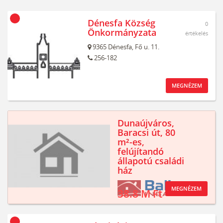
Dénesfa Község
0
Önkormányzata
értékelés
9365
Dénesfa,
Fő u. 11.
256-182
MEGNÉZEM
Dunaújváros,
Baracsi út, 80
m²-es,
felújítandó
állapotú családi
ház
MEGNÉZEM
38.8 M Ft