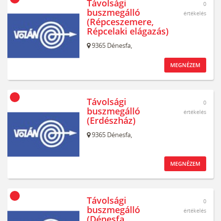
Távolsági
0
buszmegálló
értékelés
(Répceszemere,
Répcelaki elágazás)
9365
Dénesfa,
MEGNÉZEM
Távolsági
0
buszmegálló
értékelés
(Erdészház)
9365
Dénesfa,
MEGNÉZEM
Távolsági
0
buszmegálló
értékelés
(Dénesfa,