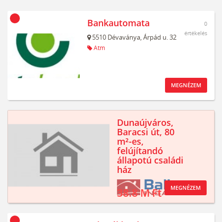
Bankautomata
0
értékelés
5510
Dévaványa,
Árpád u. 32
Atm
MEGNÉZEM
Dunaújváros,
Baracsi út, 80
m²-es,
felújítandó
állapotú családi
ház
MEGNÉZEM
38.8 M Ft