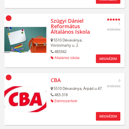
Szügyi Dániel
1
Református
értékelés
Általános Iskola
5510
Dévaványa,
Vörösmarty u. 2.
483342
Általános iskola
MEGNÉZEM
CBA
0
értékelés
5510
Dévaványa,
Árpád u.47.
483-318
Élelmiszerbolt
MEGNÉZEM