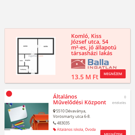
Komló, Kiss
József utca, 54
m²-es, jó állapotú
társasházi lakás
MEGNÉZEM
13.5 M Ft
Általános
0
Művelődési Központ
értékelés
5510
Dévaványa,
Vörösmarty utca 6-8.
483035
Általános iskola,
Óvoda
MEGNÉZEM