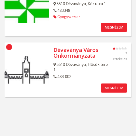
5510
Dévaványa,
Kör utca 1
483348
Gyógyszertár
MEGNÉZEM
Dévaványa Város
3
Önkormányzata
értékelés
5510
Dévaványa,
Hősök tere
1.
483-002
MEGNÉZEM