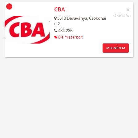
CBA
0
értékelés
5510
Dévaványa,
Csokonai
u.2
484-286
Élelmiszerbolt
MEGNÉZEM