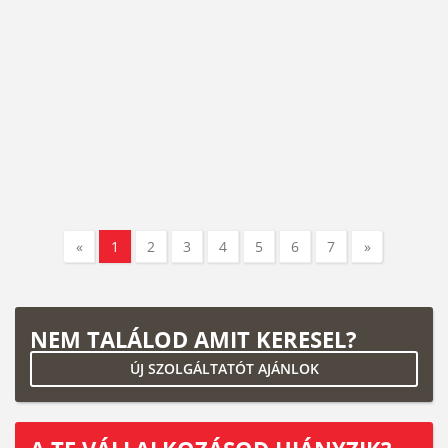
«
1
2
3
4
5
6
7
»
NEM TALÁLOD AMIT KERESEL?
ÚJ SZOLGÁLTATÓT AJÁNLOK