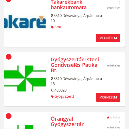
Takarékbank
0
bankautomata
értékelés
5510
Dévaványa,
Árpád utca
10
Atm
MEGNÉZEM
Gyógyszertár Isteni
0
Gondviselés Patika
értékelés
Bt.
5510
Dévaványa,
Árpád utca
18
483028
Gyógyszertár
MEGNÉZEM
Őrangyal
1
Gyógyszertár
értékelés