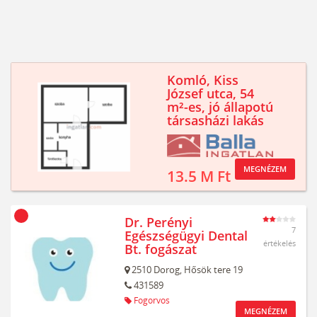
Komló, Kiss
József utca, 54
m²-es, jó állapotú
társasházi lakás
MEGNÉZEM
13.5 M Ft
Dr. Perényi
7
Egészségügyi Dental
értékelés
Bt. fogászat
2510
Dorog,
Hősök tere 19
431589
Fogorvos
MEGNÉZEM