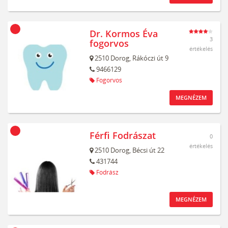
Dr. Kormos Éva
3
fogorvos
értékelés
2510
Dorog,
Rákóczi út 9
9466129
Fogorvos
MEGNÉZEM
Férfi Fodrászat
0
értékelés
2510
Dorog,
Bécsi út 22
431744
Fodrász
MEGNÉZEM