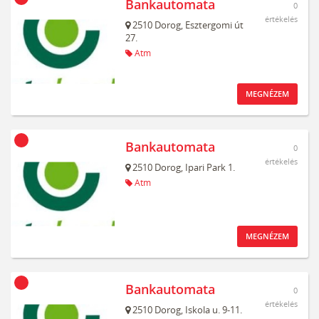
Bankautomata
0
értékelés
2510
Dorog,
Esztergomi út
27.
Atm
MEGNÉZEM
Bankautomata
0
értékelés
2510
Dorog,
Ipari Park 1.
Atm
MEGNÉZEM
Bankautomata
0
értékelés
2510
Dorog,
Iskola u. 9-11.