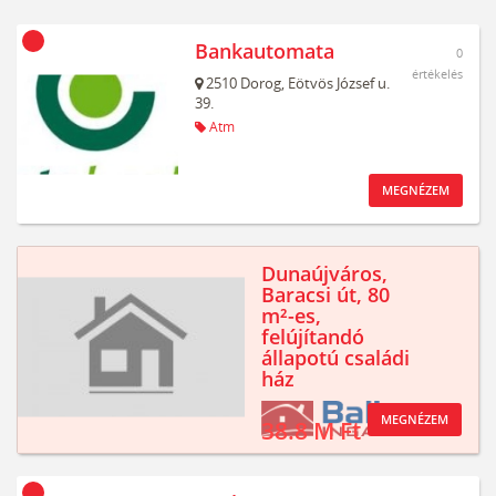
Bankautomata
0
értékelés
2510
Dorog,
Eötvös József u.
39.
Atm
MEGNÉZEM
Dunaújváros,
Baracsi út, 80
m²-es,
felújítandó
állapotú családi
ház
MEGNÉZEM
38.8 M Ft