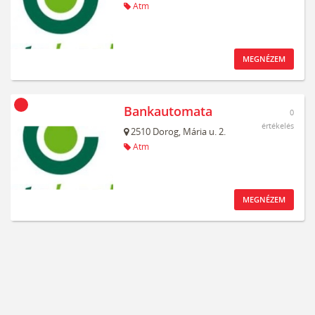
Atm
MEGNÉZEM
Bankautomata
0
értékelés
2510
Dorog,
Mária u. 2.
Atm
MEGNÉZEM