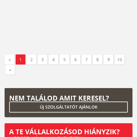
«
1
2
3
4
5
6
7
8
9
10
»
NEM TALÁLOD AMIT KERESEL?
ÚJ SZOLGÁLTATÓT AJÁNLOK
A TE VÁLLALKOZÁSOD HIÁNYZIK?