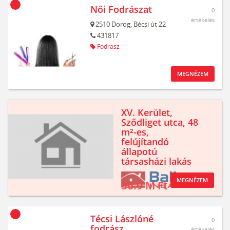
Női Fodrászat
0
értékelés
2510
Dorog,
Bécsi út 22
431817
Fodrász
MEGNÉZEM
XV. Kerület,
Sződliget utca, 48
m²-es,
felújítandó
állapotú
társasházi lakás
MEGNÉZEM
36.9 M Ft
Técsi Lászlóné
0
fodrász
értékelés