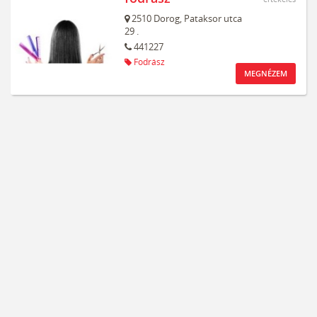
2510
Dorog,
Pataksor utca
29 .
441227
Fodrász
MEGNÉZEM