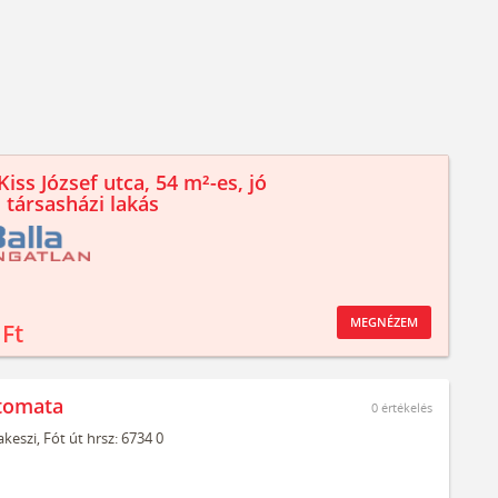
iss József utca, 54 m²-es, jó
 társasházi lakás
MEGNÉZEM
 Ft
tomata
0
értékelés
keszi,
Fót út hrsz: 6734 0