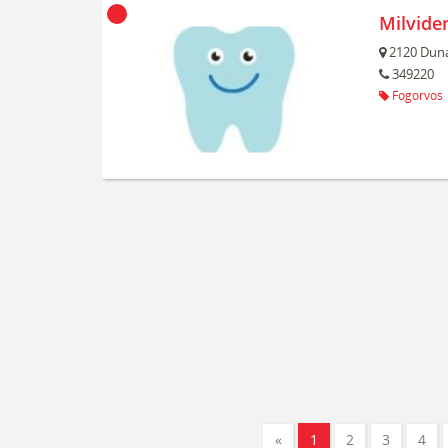
Milviden
2120
Duna
349220
Fogorvos
«
1
2
3
4