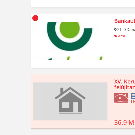
Bankau
2120
Duna
Atm
XV. Kerü
felújíta
36.9 M