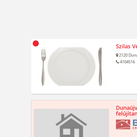
Szilas 
2120
Duna
4104516
Dunaújv
felújíta