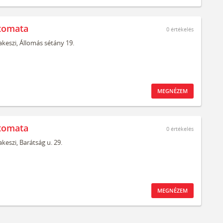
tomata
0
értékelés
keszi,
Állomás sétány 19.
MEGNÉZEM
tomata
0
értékelés
keszi,
Barátság u. 29.
MEGNÉZEM