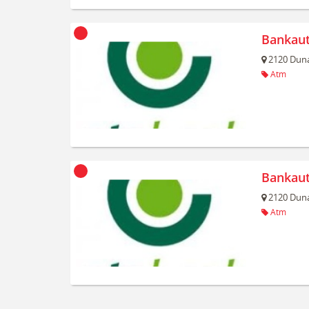
Bankau
2120
Duna
Atm
Bankau
2120
Duna
Atm