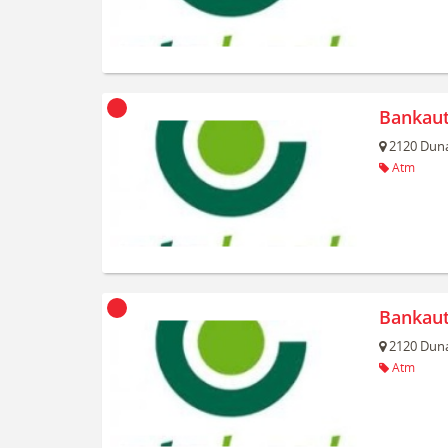
Bankau
2120
Duna
Atm
Bankau
2120
Duna
Atm