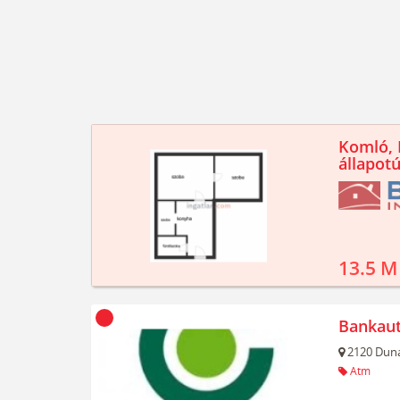
Komló, K
állapotú
13.5 M
Bankau
2120
Duna
Atm