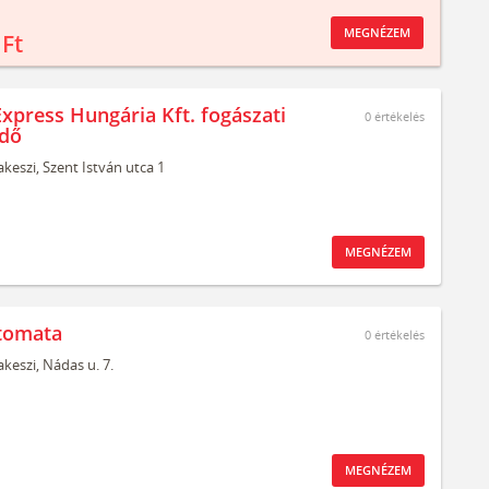
MEGNÉZEM
 Ft
Express Hungária Kft. fogászati
0
értékelés
edő
keszi,
Szent István utca 1
MEGNÉZEM
tomata
0
értékelés
keszi,
Nádas u. 7.
MEGNÉZEM