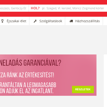
Éjszakai élet
Szolgáltatások
Házhozszállítás