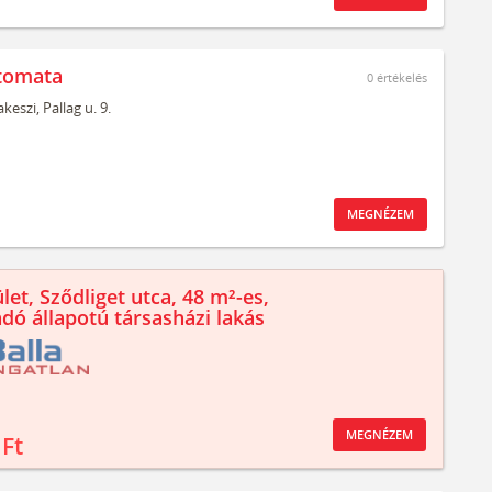
tomata
0
értékelés
keszi,
Pallag u. 9.
MEGNÉZEM
let, Sződliget utca, 48 m²-es,
ndó állapotú társasházi lakás
MEGNÉZEM
 Ft