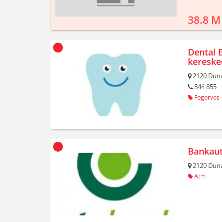
38.8 M
Dental 
keresk
2120
Duna
344 855
Fogorvos
Bankau
2120
Duna
Atm