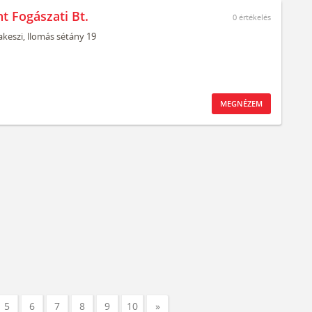
t Fogászati Bt.
0
értékelés
keszi,
llomás sétány 19
MEGNÉZEM
5
6
7
8
9
10
»