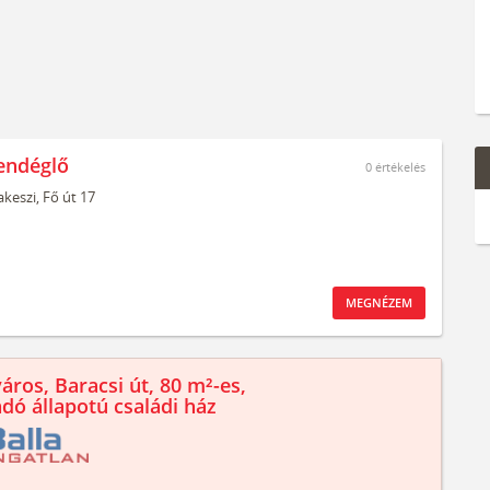
Vendéglő
0
értékelés
keszi,
Fő út 17
MEGNÉZEM
áros, Baracsi út, 80 m²-es,
ndó állapotú családi ház