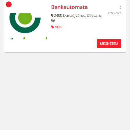
Bankautomata
0
értékelés
2400
Dunaújváros,
Dózsa. u.
56.
Atm
MEGNÉZEM