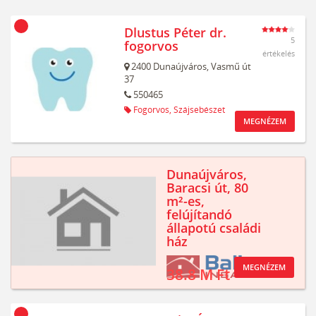
Dlustus Péter dr.
5
fogorvos
értékelés
2400
Dunaújváros,
Vasmű út
37
550465
Fogorvos,
Szájsebészet
MEGNÉZEM
Dunaújváros,
Baracsi út, 80
m²-es,
felújítandó
állapotú családi
ház
MEGNÉZEM
38.8 M Ft