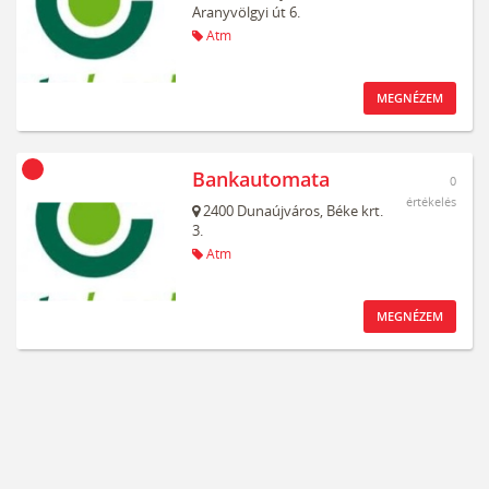
Aranyvölgyi út 6.
Atm
MEGNÉZEM
Bankautomata
0
értékelés
2400
Dunaújváros,
Béke krt.
3.
Atm
MEGNÉZEM