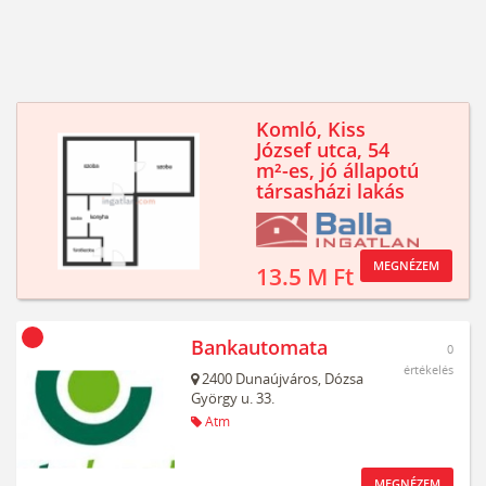
Komló, Kiss
József utca, 54
m²-es, jó állapotú
társasházi lakás
MEGNÉZEM
13.5 M Ft
Bankautomata
0
értékelés
2400
Dunaújváros,
Dózsa
György u. 33.
Atm
MEGNÉZEM