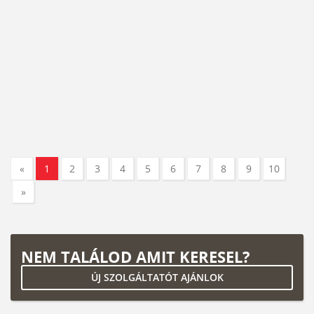
«
1
2
3
4
5
6
7
8
9
10
»
NEM TALÁLOD AMIT KERESEL?
ÚJ SZOLGÁLTATÓT AJÁNLOK