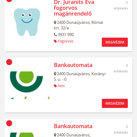
Dr. Juranits Éva
0
fogorvos
értékelés
magánrendelő
2400
Dunaújváros,
Római
krt. 32/a
3931 990
Fogorvos
MEGNÉZEM
Bankautomata
0
értékelés
2400
Dunaújváros,
Korányi
S. u. - 0
Atm
MEGNÉZEM
Bankautomata
0
értékelés
2400
Dunaújváros,