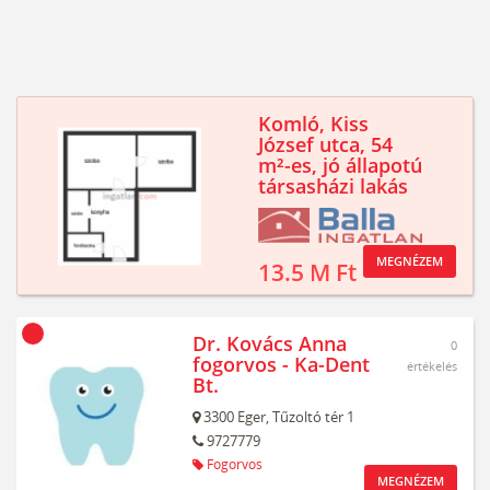
Komló, Kiss
József utca, 54
m²-es, jó állapotú
társasházi lakás
MEGNÉZEM
13.5 M Ft
Dr. Kovács Anna
0
fogorvos - Ka-Dent
értékelés
Bt.
3300
Eger,
Tűzoltó tér 1
9727779
Fogorvos
MEGNÉZEM