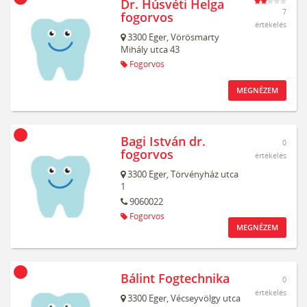
Dr. Húsvéti Helga
7
fogorvos
értékelés
3300
Eger,
Vörösmarty
Mihály utca 43
Fogorvos
MEGNÉZEM
Bagi István dr.
0
fogorvos
értékelés
3300
Eger,
Törvényház utca
1
9060022
Fogorvos
MEGNÉZEM
Bálint Fogtechnika
0
értékelés
3300
Eger,
Vécseyvölgy utca