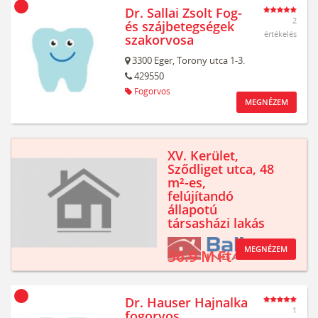
Dr. Sallai Zsolt Fog-
2
és szájbetegségek
értékelés
szakorvosa
3300
Eger,
Torony utca 1-3.
429550
Fogorvos
MEGNÉZEM
XV. Kerület,
Sződliget utca, 48
m²-es,
felújítandó
állapotú
társasházi lakás
MEGNÉZEM
36.9 M Ft
Dr. Hauser Hajnalka
1
fogorvos