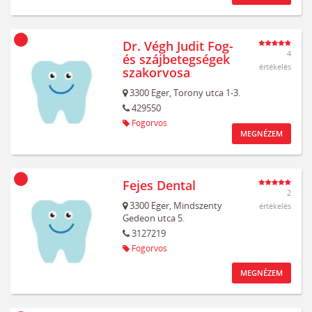
Dr. Végh Judit Fog-
4
és szájbetegségek
értékelés
szakorvosa
3300
Eger,
Torony utca 1-3.
429550
Fogorvos
MEGNÉZEM
Fejes Dental
2
3300
Eger,
Mindszenty
értékelés
Gedeon utca 5.
3127219
Fogorvos
MEGNÉZEM