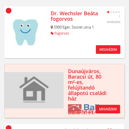
Dr. Wechsler Beáta
1
fogorvos
értékelés
3300
Eger,
Szüret utca 1
Fogorvos
MEGNÉZEM
Dunaújváros,
Baracsi út, 80
m²-es,
felújítandó
állapotú családi
ház
MEGNÉZEM
38.8 M Ft