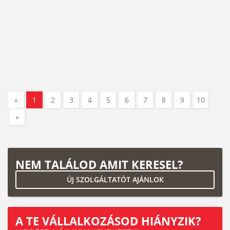
«
1
2
3
4
5
6
7
8
9
10
»
NEM TALÁLOD AMIT KERESEL?
ÚJ SZOLGÁLTATÓT AJÁNLOK
A TE VÁLLALKOZÁSOD HIÁNYZIK?