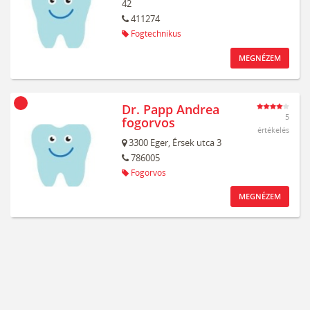
42
411274
Fogtechnikus
MEGNÉZEM
Dr. Papp Andrea
5
fogorvos
értékelés
3300
Eger,
Érsek utca 3
786005
Fogorvos
MEGNÉZEM