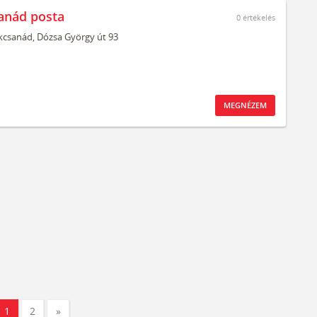
anád posta
0
értékelés
kcsanád,
Dózsa György út 93
MEGNÉZEM
1
2
»