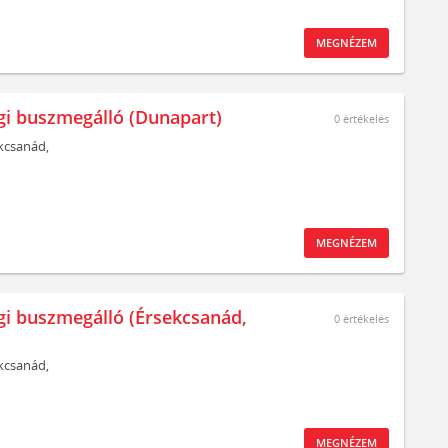
MEGNÉZEM
gi buszmegálló (Dunapart)
0
értékelés
kcsanád,
MEGNÉZEM
gi buszmegálló (Érsekcsanád,
0
értékelés
kcsanád,
MEGNÉZEM