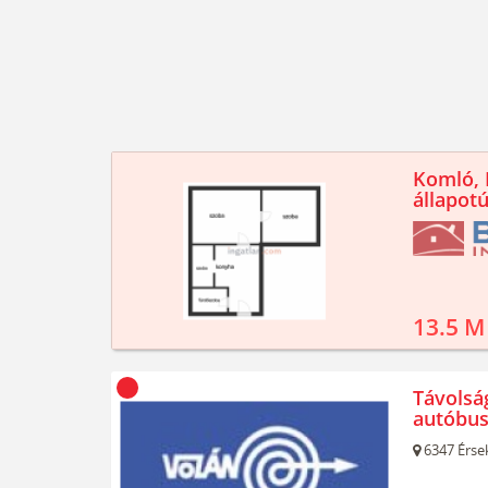
Komló, K
állapotú
13.5 M
Távolsá
autóbus
6347
Érse