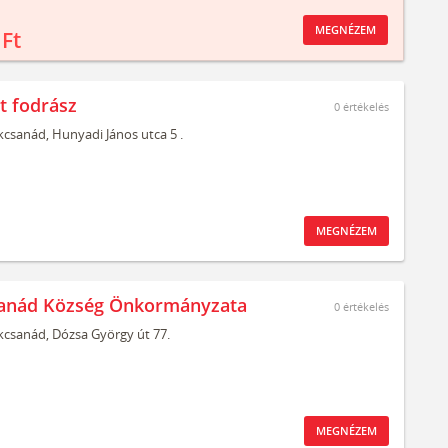
MEGNÉZEM
 Ft
t fodrász
0
értékelés
kcsanád,
Hunyadi János utca 5 .
MEGNÉZEM
sanád Község Önkormányzata
0
értékelés
kcsanád,
Dózsa György út 77.
MEGNÉZEM