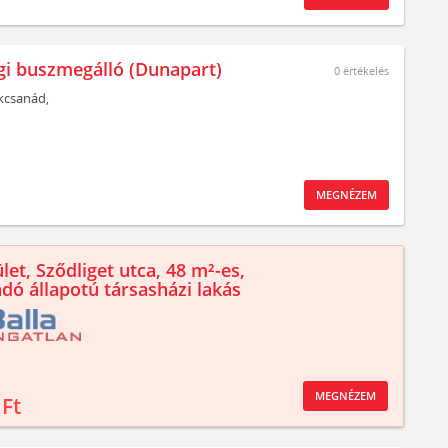
gi buszmegálló (Dunapart)
0
értékelés
kcsanád,
MEGNÉZEM
let, Sződliget utca, 48 m²-es,
ndó állapotú társasházi lakás
MEGNÉZEM
 Ft