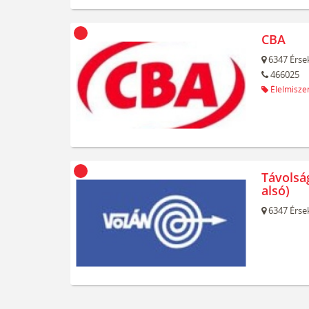
CBA
6347
Érse
466025
Élelmiszer
Távolsá
alsó)
6347
Érse