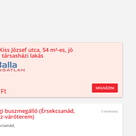
iss József utca, 54 m²-es, jó
 társasházi lakás
MEGNÉZEM
 Ft
gi buszmegálló (Érsekcsanád,
0
értékelés
z-váróterem)
kcsanád,