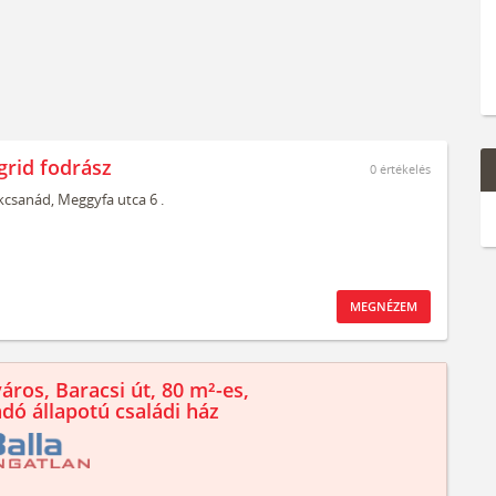
grid fodrász
0
értékelés
kcsanád,
Meggyfa utca 6 .
MEGNÉZEM
áros, Baracsi út, 80 m²-es,
ndó állapotú családi ház