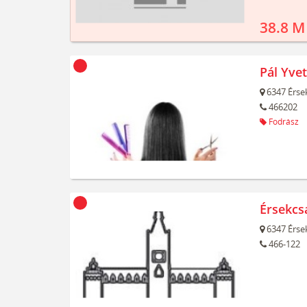
38.8 M
Pál Yvet
6347
Érse
466202
Fodrász
Érsekc
6347
Érse
466-122