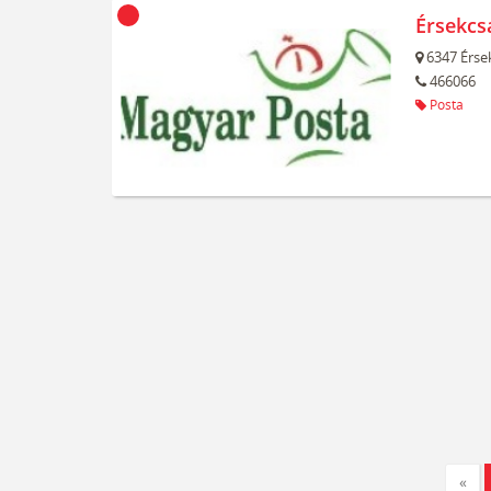
Érsekcs
6347
Érse
466066
Posta
«