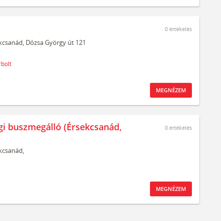
0
értékelés
kcsanád,
Dózsa György út 121
bolt
MEGNÉZEM
gi buszmegálló (Érsekcsanád,
0
értékelés
kcsanád,
MEGNÉZEM