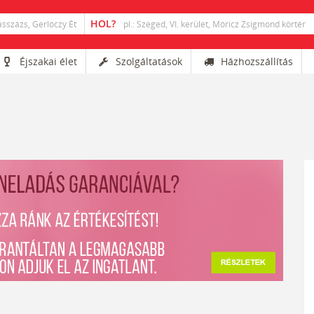
Éjszakai élet
Szolgáltatások
Házhozszállítás