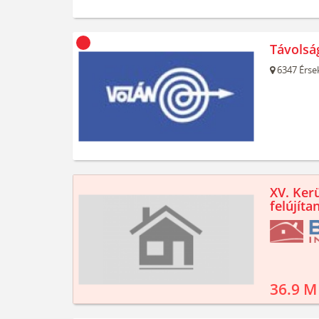
Távolsá
6347
Érse
XV. Kerü
felújíta
36.9 M