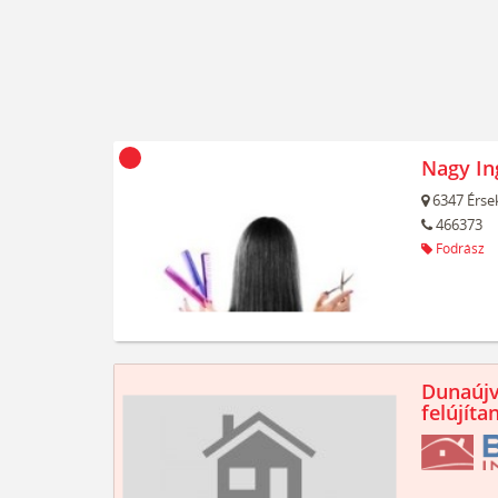
Nagy In
6347
Érse
466373
Fodrász
Dunaújv
felújíta