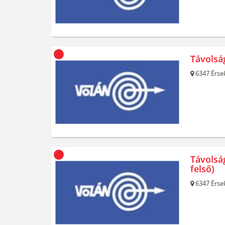
Távolsá
6347
Érse
Távolsá
felső)
6347
Érse