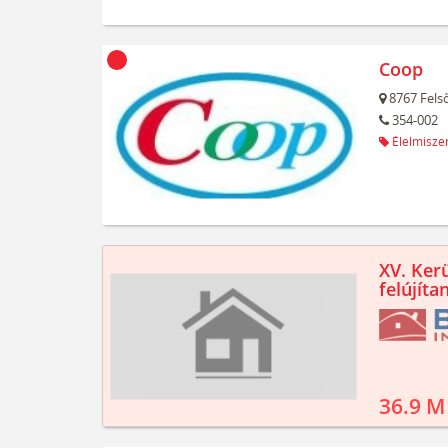
Coop
8767
Felső
354-002
Élelmiszer
XV. Kerü
felújíta
36.9 M