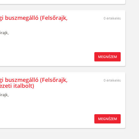
gi buszmegálló (Felsőrajk,
0
értékelés
rajk,
MEGNÉZEM
gi buszmegálló (Felsőrajk,
0
értékelés
zeti italbolt)
rajk,
MEGNÉZEM