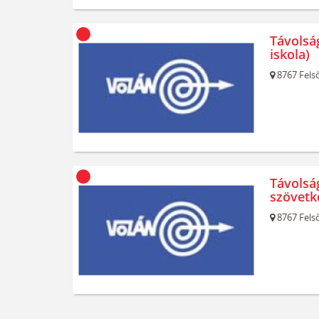
Távolsá
iskola)
8767
Felső
Távolsá
szövetke
8767
Felső