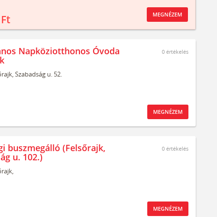
MEGNÉZEM
 Ft
ános Napköziotthonos Óvoda
0
értékelés
jk
rajk,
Szabadság u. 52.
MEGNÉZEM
gi buszmegálló (Felsőrajk,
0
értékelés
ág u. 102.)
rajk,
MEGNÉZEM