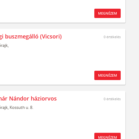
MEGNÉZEM
gi buszmegálló (Vicsori)
0
értékelés
rajk,
MEGNÉZEM
nár Nándor háziorvos
0
értékelés
rajk,
Kossuth u. 8.
MEGNÉZEM