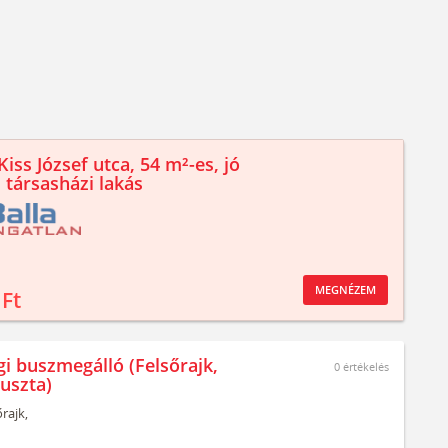
iss József utca, 54 m²-es, jó
 társasházi lakás
MEGNÉZEM
 Ft
gi buszmegálló (Felsőrajk,
0
értékelés
puszta)
rajk,