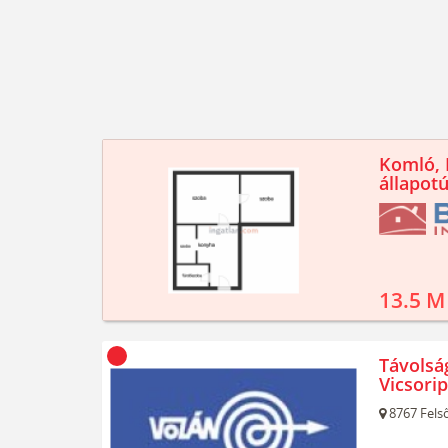
Komló, K
állapotú
13.5 M
Távolsá
Vicsori
8767
Felső