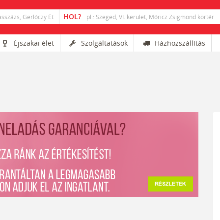
Éjszakai élet
Szolgáltatások
Házhozszállítás