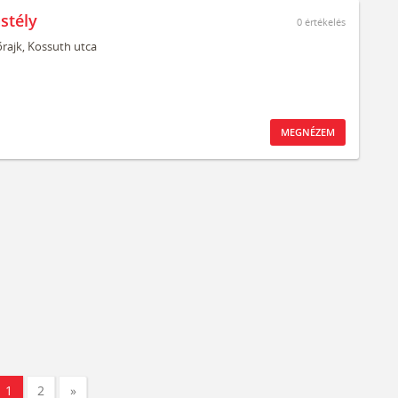
stély
0
értékelés
rajk,
Kossuth utca
MEGNÉZEM
1
2
»