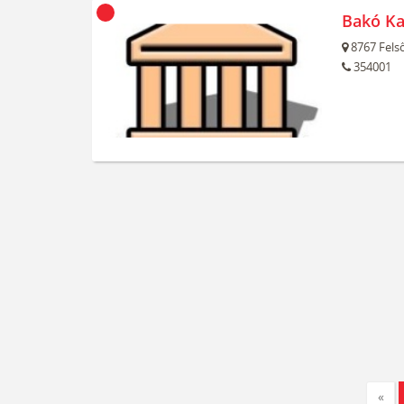
Bakó Ka
8767
Felső
354001
«