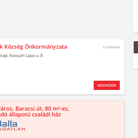
jk Község Önkormányzata
0
értékelés
rajk,
Kossuth Lajos u. 8.
MEGNÉZEM
áros, Baracsi út, 80 m²-es,
ndó állapotú családi ház