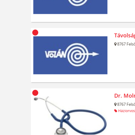
Távolsá
8767
Felső
Dr. Mol
8767
Felső
Háziorvos