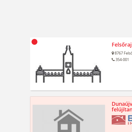
Felsőra
8767
Felső
354-001
Dunaújv
felújíta