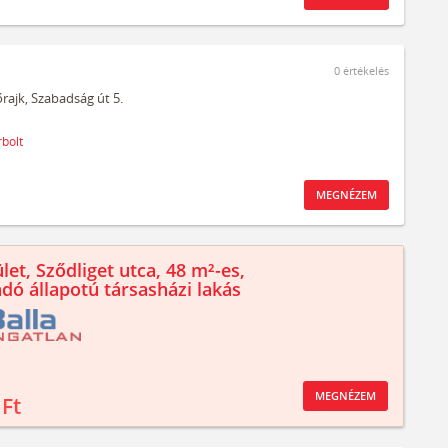
0
értékelés
rajk,
Szabadság út 5.
bolt
MEGNÉZEM
let, Sződliget utca, 48 m²-es,
ndó állapotú társasházi lakás
MEGNÉZEM
 Ft