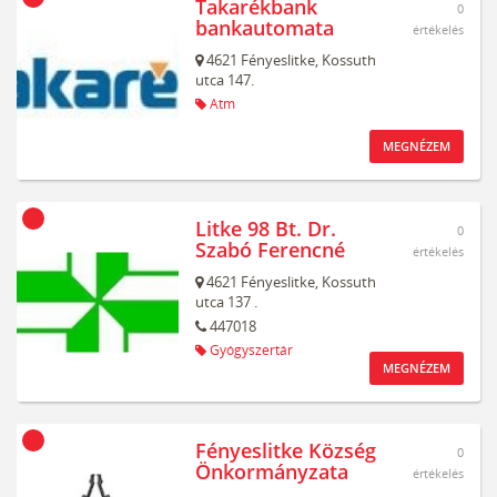
Takarékbank
0
bankautomata
értékelés
4621
Fényeslitke,
Kossuth
utca 147.
Atm
MEGNÉZEM
Litke 98 Bt. Dr.
0
Szabó Ferencné
értékelés
4621
Fényeslitke,
Kossuth
utca 137 .
447018
Gyógyszertár
MEGNÉZEM
Fényeslitke Község
0
Önkormányzata
értékelés