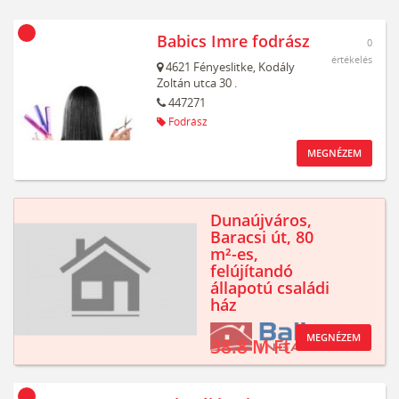
Babics Imre fodrász
0
értékelés
4621
Fényeslitke,
Kodály
Zoltán utca 30 .
447271
Fodrász
MEGNÉZEM
Dunaújváros,
Baracsi út, 80
m²-es,
felújítandó
állapotú családi
ház
MEGNÉZEM
38.8 M Ft