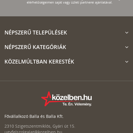
elérhetőségeimen saját vagy üzleti partnerei ajánlatával.
NÉPSZERŰ TELEPÜLÉSEK
NÉPSZERŰ KATEGÓRIÁK
KÖZELMÚLTBAN KERESTÉK
Fővállalkozó Balla és Balla Kft.
2310 Szigetszentmiklós, Gyári út 15.
ugyfelszolgalat@kozelben.hu