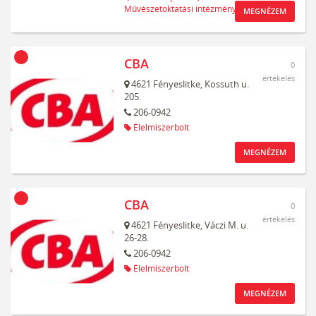
Művészetoktatási intézmény
MEGNÉZEM
CBA
0
értékelés
4621
Fényeslitke,
Kossuth u.
205.
206-0942
Élelmiszerbolt
MEGNÉZEM
CBA
0
értékelés
4621
Fényeslitke,
Váczi M. u.
26-28.
206-0942
Élelmiszerbolt
MEGNÉZEM