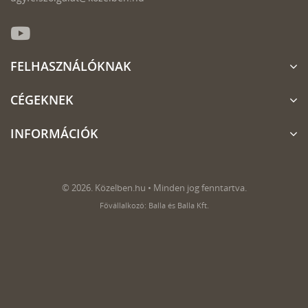
FELHASZNÁLÓKNAK
CÉGEKNEK
INFORMÁCIÓK
© 2026. Közelben.hu • Minden jog fenntartva.
Fővállalkozó: Balla és Balla Kft.