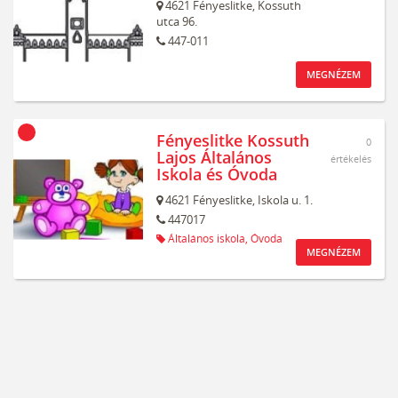
4621
Fényeslitke,
Kossuth
utca 96.
447-011
MEGNÉZEM
Fényeslitke Kossuth
0
Lajos Általános
értékelés
Iskola és Óvoda
4621
Fényeslitke,
Iskola u. 1.
447017
Általános iskola,
Óvoda
MEGNÉZEM