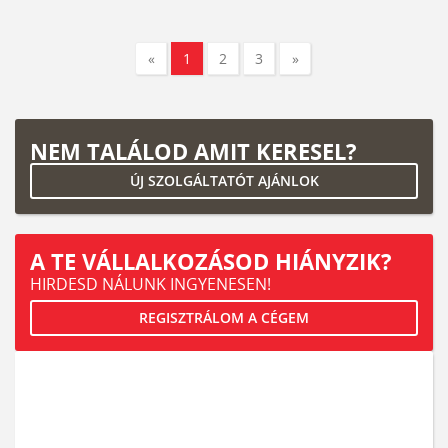
«
1
2
3
»
NEM TALÁLOD AMIT KERESEL?
ÚJ SZOLGÁLTATÓT AJÁNLOK
A TE VÁLLALKOZÁSOD HIÁNYZIK?
HIRDESD NÁLUNK INGYENESEN!
REGISZTRÁLOM A CÉGEM