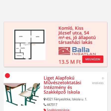
Komló, Kiss
József utca, 54
m²-es, jó állapotú
társasházi lakás
MEGNÉZEM
13.5 M Ft
Liget Alapfokú
0
Művészetoktatási
értékelés
Intézmény és
Szakképző Iskola
4321
Fényeslitke,
Iskola u. 1.
447017
Szakközépiskola,