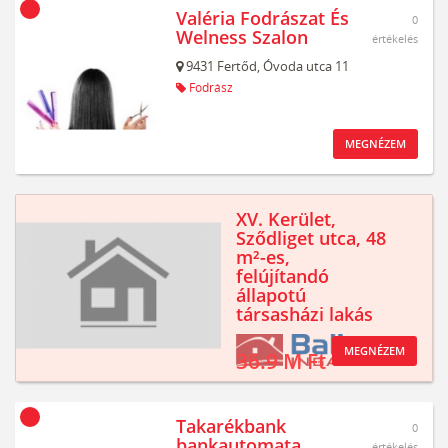
Valéria Fodrászat És
0
Welness Szalon
értékelés
9431
Fertőd,
Óvoda utca 11
Fodrász
MEGNÉZEM
XV. Kerület,
Sződliget utca, 48
m²-es,
felújítandó
állapotú
társasházi lakás
MEGNÉZEM
36.9 M Ft
Takarékbank
0
bankautomata
értékelés