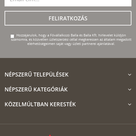
FELIRATKOZÁS
Hozzájárulok, hogy a Fővállalkozó Balla és Balla Kft. hírlevelet küldjön
számomra, és közvetlen üzletszerzési céllal megkeressen az általam megadott
elérhetőségeimen saját vagy üzleti partnerei ajánlatával.
NÉPSZERŰ TELEPÜLÉSEK
NÉPSZERŰ KATEGÓRIÁK
KÖZELMÚLTBAN KERESTÉK