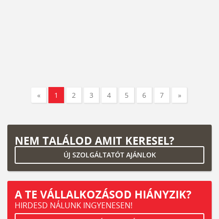
«
1
2
3
4
5
6
7
»
NEM TALÁLOD AMIT KERESEL?
ÚJ SZOLGÁLTATÓT AJÁNLOK
A TE VÁLLALKOZÁSOD HIÁNYZIK?
HIRDESD NÁLUNK INGYENESEN!