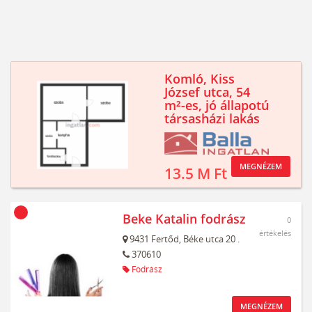
Komló, Kiss
József utca, 54
m²-es, jó állapotú
társasházi lakás
MEGNÉZEM
13.5 M Ft
Beke Katalin fodrász
0
értékelés
9431
Fertőd,
Béke utca 20 .
370610
Fodrász
MEGNÉZEM