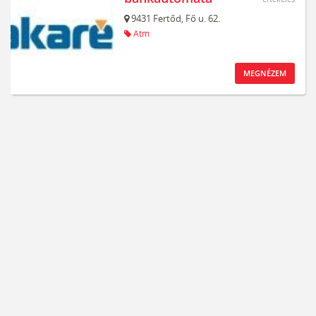
9431
Fertőd,
Fő u. 62.
Atm
MEGNÉZEM