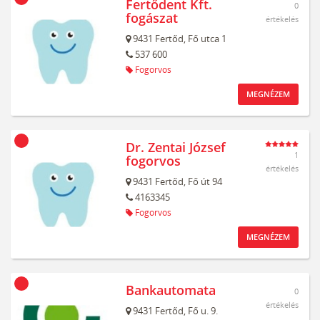
Fertődent Kft.
0
fogászat
értékelés
9431
Fertőd,
Fő utca 1
537 600
Fogorvos
MEGNÉZEM
Dr. Zentai József
1
fogorvos
értékelés
9431
Fertőd,
Fő út 94
4163345
Fogorvos
MEGNÉZEM
Bankautomata
0
értékelés
9431
Fertőd,
Fő u. 9.