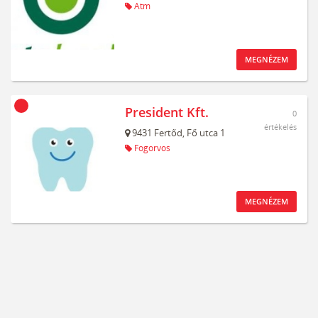
Atm
MEGNÉZEM
President Kft.
0
értékelés
9431
Fertőd,
Fő utca 1
Fogorvos
MEGNÉZEM