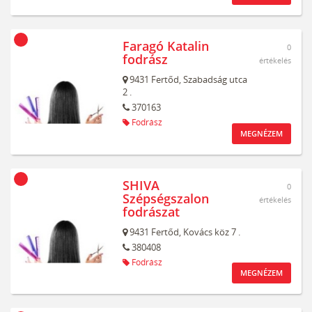
Faragó Katalin
0
fodrász
értékelés
9431
Fertőd,
Szabadság utca
2 .
370163
Fodrász
MEGNÉZEM
SHIVA
0
Szépségszalon
értékelés
fodrászat
9431
Fertőd,
Kovács köz 7 .
380408
Fodrász
MEGNÉZEM