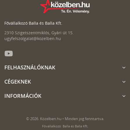
Fővállalkozó Balla és Balla Kft.
2310 Szigetszentmiklós, Gyári út 15.
ugyfelszolgalat@kozelben.hu
FELHASZNÁLÓKNAK
CÉGEKNEK
INFORMÁCIÓK
© 2026. Közelben.hu • Minden jog fenntartva.
Fővállalkozó: Balla és Balla Kft.