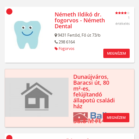
Németh Ildikó dr.
1
fogorvos - Németh
értékelés
Dental
9431
Fertőd,
Fő út 73/b
298 6164
Fogorvos
MEGNÉZEM
Dunaújváros,
Baracsi út, 80
m²-es,
felújítandó
állapotú családi
ház
MEGNÉZEM
38.8 M Ft