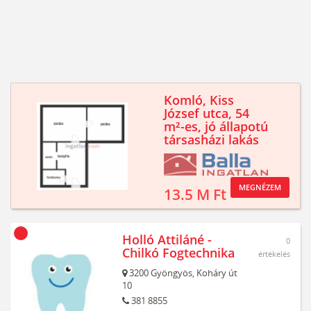
Komló, Kiss
József utca, 54
m²-es, jó állapotú
társasházi lakás
MEGNÉZEM
13.5 M Ft
Holló Attiláné -
0
Chilkó Fogtechnika
értékelés
3200
Gyöngyös,
Koháry út
10
381 8855