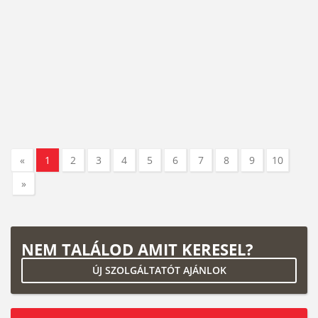
«
1
2
3
4
5
6
7
8
9
10
»
NEM TALÁLOD AMIT KERESEL?
ÚJ SZOLGÁLTATÓT AJÁNLOK