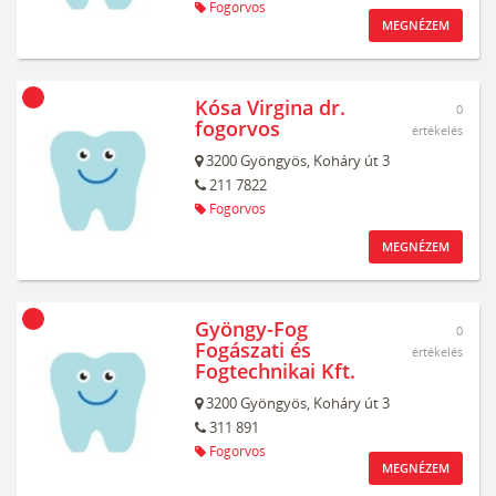
Fogorvos
MEGNÉZEM
Kósa Virgina dr.
0
fogorvos
értékelés
3200
Gyöngyös,
Koháry út 3
211 7822
Fogorvos
MEGNÉZEM
Gyöngy-Fog
0
Fogászati és
értékelés
Fogtechnikai Kft.
3200
Gyöngyös,
Koháry út 3
311 891
Fogorvos
MEGNÉZEM