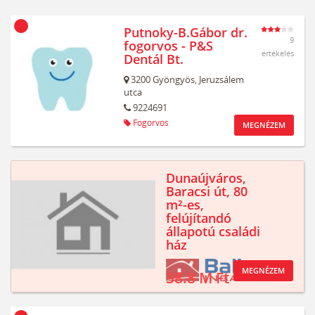
Putnoky-B.Gábor dr.
9
fogorvos - P&S
értékelés
Dentál Bt.
3200
Gyöngyös,
Jeruzsálem
utca
9224691
Fogorvos
MEGNÉZEM
Dunaújváros,
Baracsi út, 80
m²-es,
felújítandó
állapotú családi
ház
MEGNÉZEM
38.8 M Ft