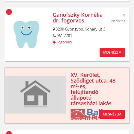
Ganofszky Kornélia
0
dr. fogorvos
értékelés
3200
Gyöngyös,
Koháry út 3
961 7781
Fogorvos
MEGNÉZEM
XV. Kerület,
Sződliget utca, 48
m²-es,
felújítandó
állapotú
társasházi lakás
MEGNÉZEM
36.9 M Ft