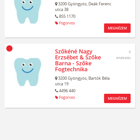
3200
Gyöngyös,
Deák Ferenc
utca 38
855 1170
Fogorvos
MEGNÉZEM
Szőkéné Nagy
0
Erzsébet & Szőke
értékelés
Barna - Szőke
Fogtechnika
3200
Gyöngyös,
Bartók Béla
utca 19
4496 440
Fogorvos
MEGNÉZEM