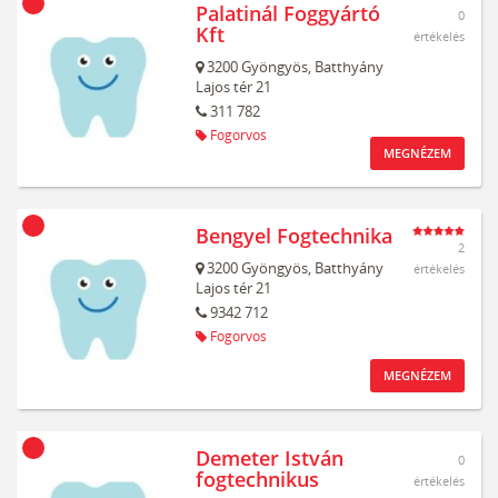
Palatinál Foggyártó
0
Kft
értékelés
3200
Gyöngyös,
Batthyány
Lajos tér 21
311 782
Fogorvos
MEGNÉZEM
Bengyel Fogtechnika
2
3200
Gyöngyös,
Batthyány
értékelés
Lajos tér 21
9342 712
Fogorvos
MEGNÉZEM
Demeter István
0
fogtechnikus
értékelés