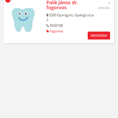
Palik János dr.
0
fogorvos
értékelés
3200
Gyöngyös,
Gyalogi utca
2
9550108
Fogorvos
MEGNÉZEM