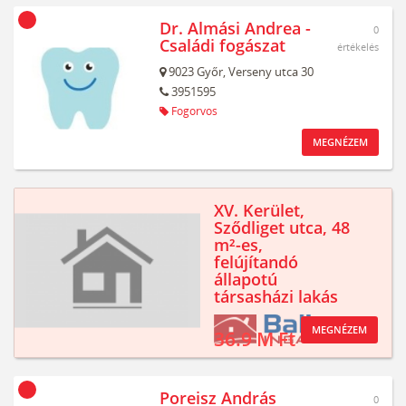
Dr. Almási Andrea -
0
Családi fogászat
értékelés
9023
Győr,
Verseny utca 30
3951595
Fogorvos
MEGNÉZEM
XV. Kerület,
Sződliget utca, 48
m²-es,
felújítandó
állapotú
társasházi lakás
MEGNÉZEM
36.9 M Ft
Poreisz András
0