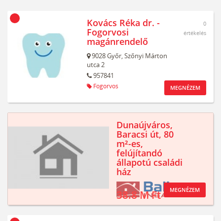
Kovács Réka dr. -
0
Fogorvosi
értékelés
magánrendelő
9028
Győr,
Szőnyi Márton
utca 2
957841
Fogorvos
MEGNÉZEM
Dunaújváros,
Baracsi út, 80
m²-es,
felújítandó
állapotú családi
ház
MEGNÉZEM
38.8 M Ft