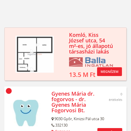
Komló, Kiss
József utca, 54
m²-es, jó állapotú
társasházi lakás
MEGNÉZEM
13.5 M Ft
Gyenes Mária dr.
0
fogorvos - dr.
értékelés
Gyenes Mária
Fogorvosi Bt.
9030
Győr,
Kinizsi Pál utca 30
332130