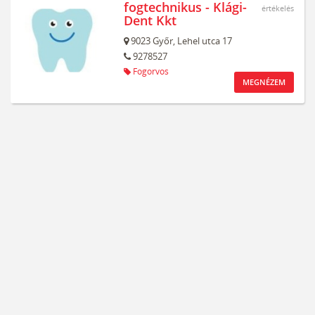
fogtechnikus - Klági-
értékelés
Dent Kkt
9023
Győr,
Lehel utca 17
9278527
Fogorvos
MEGNÉZEM