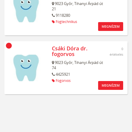
9023
Győr,
Tihanyi Árpád út
21
9118280
Fogtechnikus
MEGNÉZEM
Csáki Dóra dr.
0
fogorvos
értékelés
9023
Győr,
Tihanyi Árpád út
74
4425921
Fogorvos
MEGNÉZEM