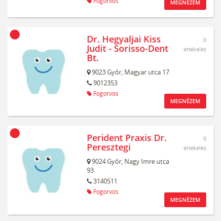
Fogorvos
MEGNÉZEM
Dr. Hegyaljai Kiss
0
Judit - Sorisso-Dent
értékelés
Bt.
9023
Győr,
Magyar utca 17
9012353
Fogorvos
MEGNÉZEM
Perident Praxis Dr.
0
Peresztegi
értékelés
9024
Győr,
Nagy Imre utca
93
3140511
Fogorvos
MEGNÉZEM