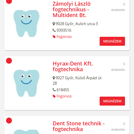
Zámolyi László
0
fogtechnikus -
értékelés
Multident Bt.
9028
Győr,
Aulich utca 3
9393516
Fogorvos
MEGNÉZEM
Hyrax-Dent Kft.
0
fogtechnika
értékelés
9027
Győr,
Külső Árpád út
28
618455
Fogorvos
MEGNÉZEM
Dent Stone technik -
0
fogtechnika
értékelés