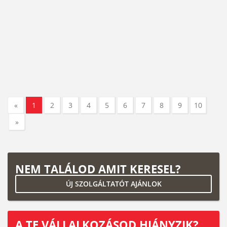
«
1
2
3
4
5
6
7
8
9
10
»
NEM TALÁLOD AMIT KERESEL?
ÚJ SZOLGÁLTATÓT AJÁNLOK
A TE VÁLLALKOZÁSOD HIÁNYZIK?