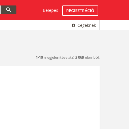
search
Belépés
REGISZTRÁCIÓ
Cégeknek
1-10
megjelenítése a(z)
3 069
elemből.