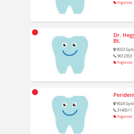
Fogorvos
Dr. Hegy
Bt.
9023
Győr
9012353
Fogorvos
Perident
9024
Győr
3140511
Fogorvos