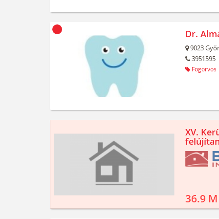
Dr. Alm
9023
Győr
3951595
Fogorvos
XV. Kerü
felújíta
36.9 M