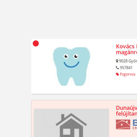
Kovács 
magánr
9028
Győr
957841
Fogorvos
Dunaújv
felújíta