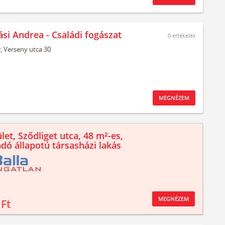
ási Andrea - Családi fogászat
0
értékelés
,
Verseny utca 30
MEGNÉZEM
let, Sződliget utca, 48 m²-es,
ndó állapotú társasházi lakás
MEGNÉZEM
 Ft