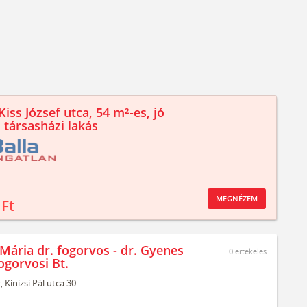
iss József utca, 54 m²-es, jó
 társasházi lakás
MEGNÉZEM
 Ft
Mária dr. fogorvos - dr. Gyenes
0
értékelés
ogorvosi Bt.
,
Kinizsi Pál utca 30