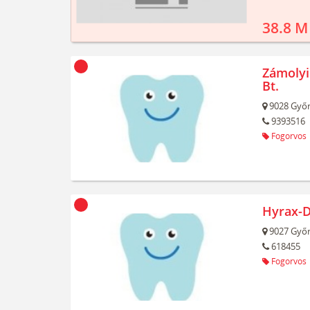
38.8 M
Zámolyi
Bt.
9028
Győr
9393516
Fogorvos
Hyrax-D
9027
Győr
618455
Fogorvos