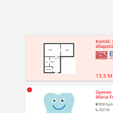
Komló, K
állapotú
13.5 M
Gyenes 
Mária F
9030
Győr
332130