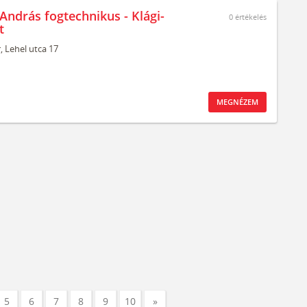
András fogtechnikus - Klági-
0
értékelés
t
,
Lehel utca 17
MEGNÉZEM
5
6
7
8
9
10
»