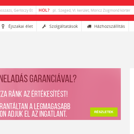
Éjszakai élet
Szolgáltatások
Házhozszállítás