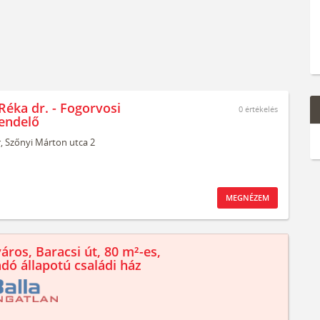
Réka dr. - Fogorvosi
0
értékelés
endelő
,
Szőnyi Márton utca 2
MEGNÉZEM
áros, Baracsi út, 80 m²-es,
ndó állapotú családi ház