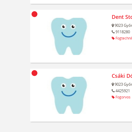
Dent St
9023
Győr
9118280
Fogtechni
Csáki D
9023
Győr
4425921
Fogorvos