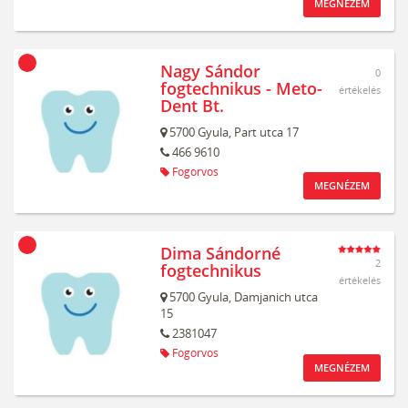
MEGNÉZEM
Nagy Sándor
0
fogtechnikus - Meto-
értékelés
Dent Bt.
5700
Gyula,
Part utca 17
466 9610
Fogorvos
MEGNÉZEM
Dima Sándorné
2
fogtechnikus
értékelés
5700
Gyula,
Damjanich utca
15
2381047
Fogorvos
MEGNÉZEM