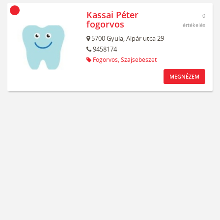
Kassai Péter
0
fogorvos
értékelés
5700
Gyula,
Alpár utca 29
9458174
Fogorvos,
Szájsebészet
MEGNÉZEM