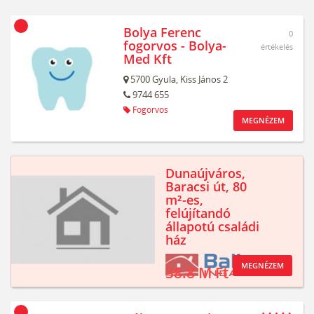
Bolya Ferenc
0
fogorvos - Bolya-
értékelés
Med Kft
5700
Gyula,
Kiss János 2
9744 655
Fogorvos
MEGNÉZEM
Dunaújváros,
Baracsi út, 80
m²-es,
felújítandó
állapotú családi
ház
MEGNÉZEM
38.8 M Ft