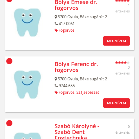
Bólya Emese dr.
1
fogorvos
értékelés
5700
Gyula,
Béke sugárút 2
417 0061
Fogorvos
MEGNÉZEM
Bólya Ferenc dr.
3
fogorvos
értékelés
5700
Gyula,
Béke sugárút 2
9744 655
Fogorvos,
Szájsebészet
MEGNÉZEM
Szabó Károlyné -
0
Szabó Dent
értékelés
Fogtechnika