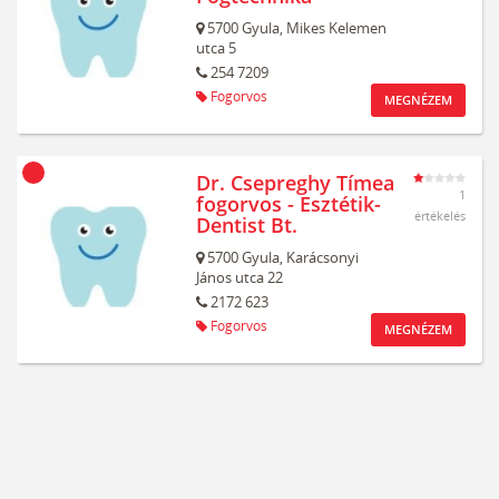
5700
Gyula,
Mikes Kelemen
utca 5
254 7209
Fogorvos
MEGNÉZEM
Dr. Csepreghy Tímea
1
fogorvos - Esztétik-
értékelés
Dentist Bt.
5700
Gyula,
Karácsonyi
János utca 22
2172 623
Fogorvos
MEGNÉZEM