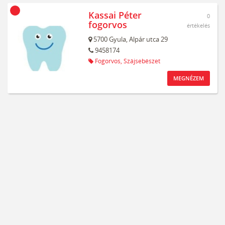
Kassai Péter
0
fogorvos
értékelés
5700
Gyula,
Alpár utca 29
9458174
Fogorvos,
Szájsebészet
MEGNÉZEM