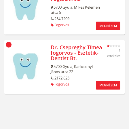
5700
Gyula,
Mikes Kelemen
utca 5
254 7209
Fogorvos
MEGNÉZEM
Dr. Csepreghy Tímea
1
fogorvos - Esztétik-
értékelés
Dentist Bt.
5700
Gyula,
Karácsonyi
János utca 22
2172 623
Fogorvos
MEGNÉZEM