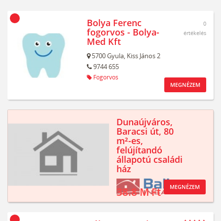
Bolya Ferenc
0
fogorvos - Bolya-
értékelés
Med Kft
5700
Gyula,
Kiss János 2
9744 655
Fogorvos
MEGNÉZEM
Dunaújváros,
Baracsi út, 80
m²-es,
felújítandó
állapotú családi
ház
MEGNÉZEM
38.8 M Ft