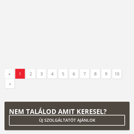
«
1
2
3
4
5
6
7
8
9
10
»
NEM TALÁLOD AMIT KERESEL?
ÚJ SZOLGÁLTATÓT AJÁNLOK