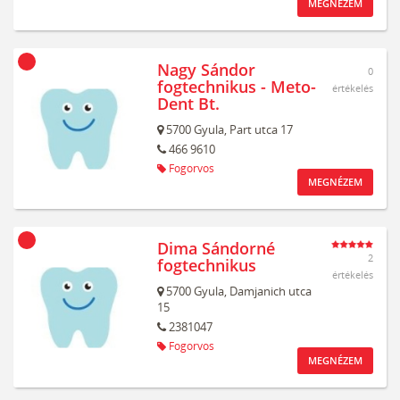
MEGNÉZEM
Nagy Sándor
0
fogtechnikus - Meto-
értékelés
Dent Bt.
5700
Gyula,
Part utca 17
466 9610
Fogorvos
MEGNÉZEM
Dima Sándorné
2
fogtechnikus
értékelés
5700
Gyula,
Damjanich utca
15
2381047
Fogorvos
MEGNÉZEM