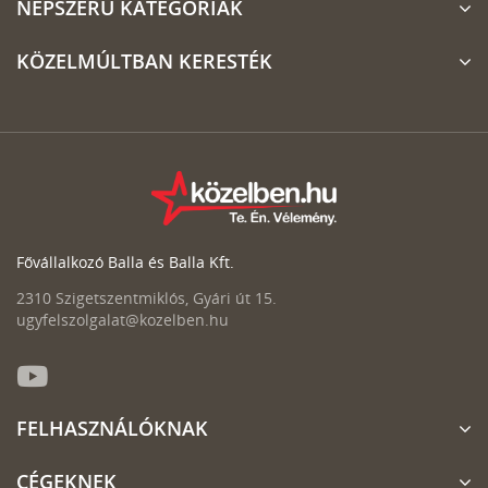
NÉPSZERŰ KATEGÓRIÁK
KÖZELMÚLTBAN KERESTÉK
Fővállalkozó Balla és Balla Kft.
2310 Szigetszentmiklós, Gyári út 15.
ugyfelszolgalat@kozelben.hu
FELHASZNÁLÓKNAK
CÉGEKNEK