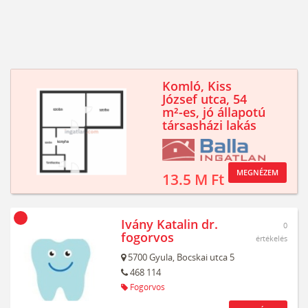
Komló, Kiss
József utca, 54
m²-es, jó állapotú
társasházi lakás
MEGNÉZEM
13.5 M Ft
Ivány Katalin dr.
0
fogorvos
értékelés
5700
Gyula,
Bocskai utca 5
468 114
Fogorvos