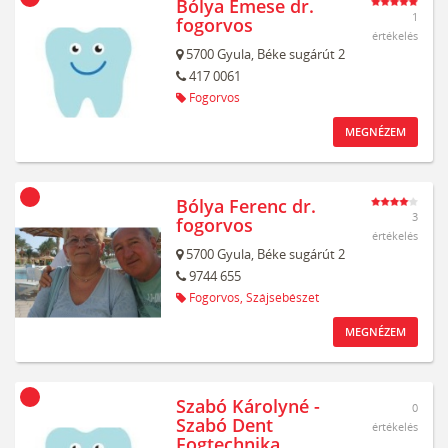
Bólya Emese dr.
1
fogorvos
értékelés
5700
Gyula,
Béke sugárút 2
417 0061
Fogorvos
MEGNÉZEM
Bólya Ferenc dr.
3
fogorvos
értékelés
5700
Gyula,
Béke sugárút 2
9744 655
Fogorvos,
Szájsebészet
MEGNÉZEM
Szabó Károlyné -
0
Szabó Dent
értékelés
Fogtechnika