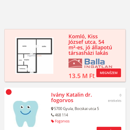
Komló, Kiss
József utca, 54
m²-es, jó állapotú
társasházi lakás
MEGNÉZEM
13.5 M Ft
Ivány Katalin dr.
0
fogorvos
értékelés
5700
Gyula,
Bocskai utca 5
468 114
Fogorvos