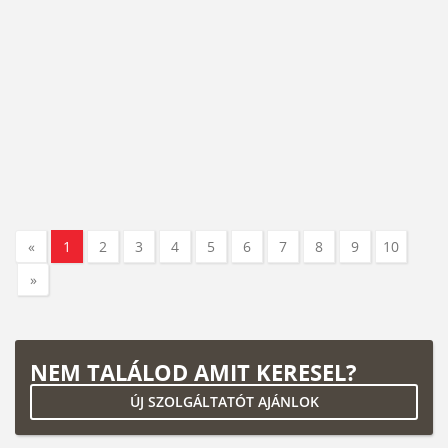
«
1
2
3
4
5
6
7
8
9
10
»
NEM TALÁLOD AMIT KERESEL?
ÚJ SZOLGÁLTATÓT AJÁNLOK