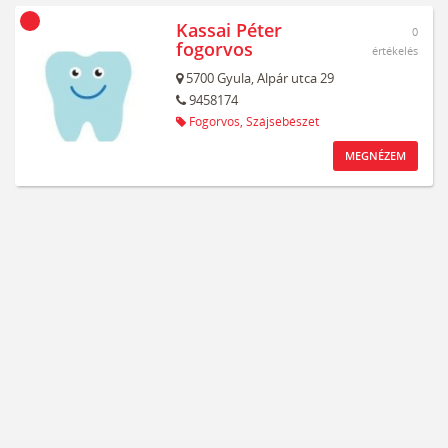
Kassai Péter
0
fogorvos
értékelés
5700
Gyula,
Alpár utca 29
9458174
Fogorvos,
Szájsebészet
MEGNÉZEM