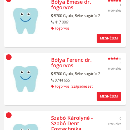
Bólya Emese dr.
1
fogorvos
értékelés
5700
Gyula,
Béke sugárút 2
417 0061
Fogorvos
MEGNÉZEM
Bólya Ferenc dr.
3
fogorvos
értékelés
5700
Gyula,
Béke sugárút 2
9744 655
Fogorvos,
Szájsebészet
MEGNÉZEM
Szabó Károlyné -
0
Szabó Dent
értékelés
Fogtechnika