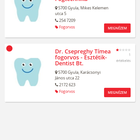
5700
Gyula,
Mikes Kelemen
utca 5
254 7209
Fogorvos
MEGNÉZEM
Dr. Csepreghy Tímea
1
fogorvos - Esztétik-
értékelés
Dentist Bt.
5700
Gyula,
Karácsonyi
János utca 22
2172 623
Fogorvos
MEGNÉZEM