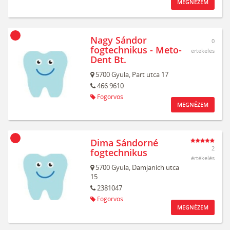
MEGNÉZEM
Nagy Sándor
0
fogtechnikus - Meto-
értékelés
Dent Bt.
5700
Gyula,
Part utca 17
466 9610
Fogorvos
MEGNÉZEM
Dima Sándorné
2
fogtechnikus
értékelés
5700
Gyula,
Damjanich utca
15
2381047
Fogorvos
MEGNÉZEM