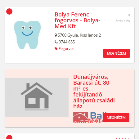
Bolya Ferenc
0
fogorvos - Bolya-
értékelés
Med Kft
5700
Gyula,
Kiss János 2
9744 655
Fogorvos
MEGNÉZEM
Dunaújváros,
Baracsi út, 80
m²-es,
felújítandó
állapotú családi
ház
MEGNÉZEM
38.8 M Ft