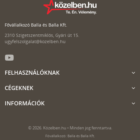
Fővállalkozó Balla és Balla Kft.
2310 Szigetszentmiklós, Gyári út 15.
ugyfelszolgalat@kozelben.hu
FELHASZNÁLÓKNAK
CÉGEKNEK
INFORMÁCIÓK
© 2026. Közelben.hu • Minden jog fenntartva.
Fővállalkozó: Balla és Balla Kft.