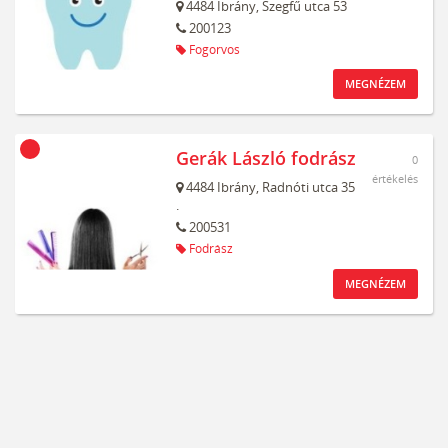
4484
Ibrány,
Szegfű utca 53
200123
Fogorvos
MEGNÉZEM
Gerák László fodrász
0
értékelés
4484
Ibrány,
Radnóti utca 35
.
200531
Fodrász
MEGNÉZEM