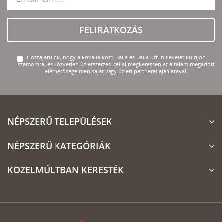
FELIRATKOZÁS
Hozzájárulok, hogy a Fővállalkozó Balla és Balla Kft. hírlevelet küldjön
számomra, és közvetlen üzletszerzési céllal megkeressen az általam megadott
elérhetőségeimen saját vagy üzleti partnerei ajánlatával.
NÉPSZERŰ TELEPÜLÉSEK
NÉPSZERŰ KATEGÓRIÁK
KÖZELMÚLTBAN KERESTÉK