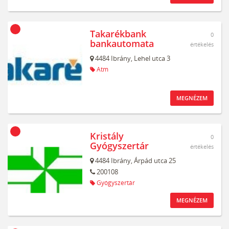
Takarékbank
0
bankautomata
értékelés
4484
Ibrány,
Lehel utca 3
Atm
MEGNÉZEM
Kristály
0
Gyógyszertár
értékelés
4484
Ibrány,
Árpád utca 25
200108
Gyógyszertár
MEGNÉZEM