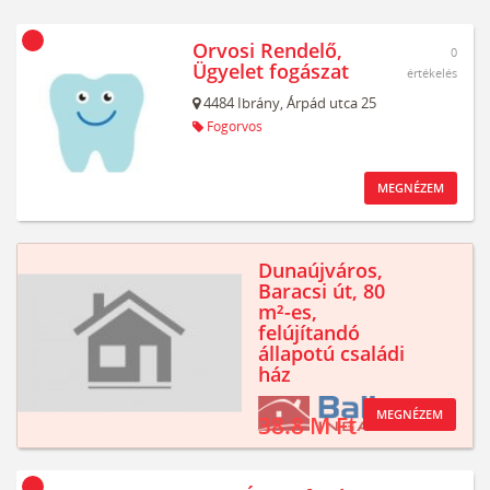
Orvosi Rendelő,
0
Ügyelet fogászat
értékelés
4484
Ibrány,
Árpád utca 25
Fogorvos
MEGNÉZEM
Dunaújváros,
Baracsi út, 80
m²-es,
felújítandó
állapotú családi
ház
MEGNÉZEM
38.8 M Ft