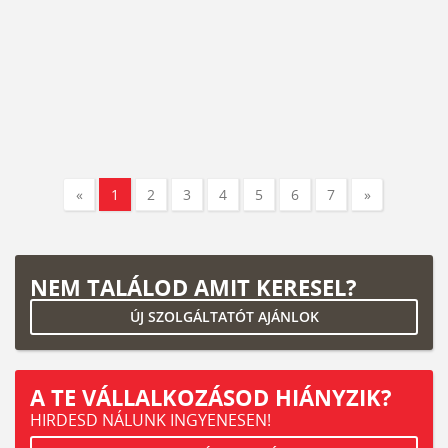
«
1
2
3
4
5
6
7
»
NEM TALÁLOD AMIT KERESEL?
ÚJ SZOLGÁLTATÓT AJÁNLOK
A TE VÁLLALKOZÁSOD HIÁNYZIK?
HIRDESD NÁLUNK INGYENESEN!