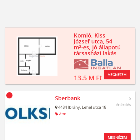
Komló, Kiss
József utca, 54
m²-es, jó állapotú
társasházi lakás
MEGNÉZEM
13.5 M Ft
Sberbank
0
értékelés
4484
Ibrány,
Lehel utca 18
Atm
MEGNÉZEM