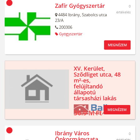
Zafír Gyógyszertár
0
értékelés
4484
Ibrány,
Szabolcs utca
23/A
200306
Gyógyszertár
MEGNÉZEM
XV. Kerület,
Sződliget utca, 48
m²-es,
felújítandó
állapotú
társasházi lakás
MEGNÉZEM
36.9 M Ft
Ibrány Város
0
Önkormányzata
értékelés