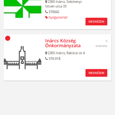
2365
Inárcs,
Széchenyi
István utca 33
370042
Gyógyszertár
MEGNÉZEM
Inárcs Község
0
Önkormányzata
értékelés
2365
Inárcs,
Rákóczi út 4.
370-018
MEGNÉZEM