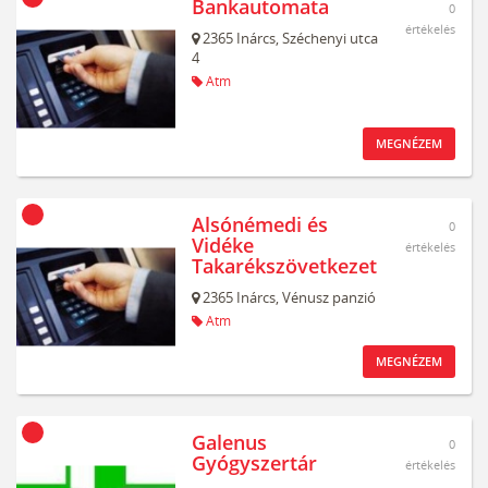
Bankautomata
0
értékelés
2365
Inárcs,
Széchenyi utca
4
Atm
MEGNÉZEM
Alsónémedi és
0
Vidéke
értékelés
Takarékszövetkezet
2365
Inárcs,
Vénusz panzió
Atm
MEGNÉZEM
Galenus
0
Gyógyszertár
értékelés