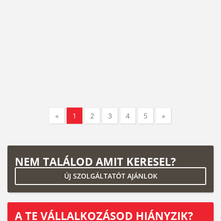
«
1
2
3
4
5
»
NEM TALÁLOD AMIT KERESEL?
ÚJ SZOLGÁLTATÓT AJÁNLOK
A TE VÁLLALKOZÁSOD HIÁNYZIK?