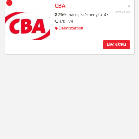
CBA
0
értékelés
2365
Inárcs,
Széchenyi u. 47.
370-279
Élelmiszerbolt
MEGNÉZEM