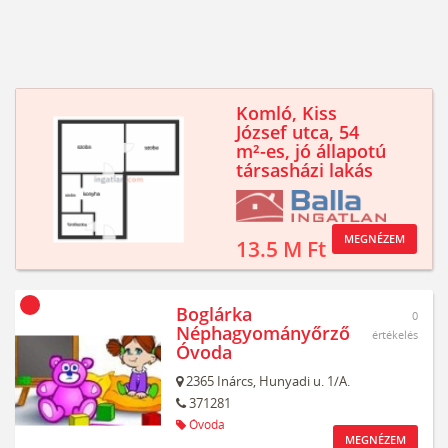
Komló, Kiss
József utca, 54
m²-es, jó állapotú
társasházi lakás
MEGNÉZEM
13.5 M Ft
Boglárka
0
Néphagyományőrző
értékelés
Óvoda
2365
Inárcs,
Hunyadi u. 1/A.
371281
Óvoda
MEGNÉZEM