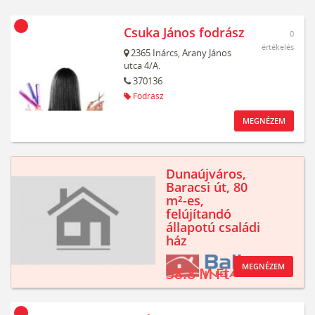
Csuka János fodrász
0
értékelés
2365
Inárcs,
Arany János
utca 4/A.
370136
Fodrász
MEGNÉZEM
Dunaújváros,
Baracsi út, 80
m²-es,
felújítandó
állapotú családi
ház
MEGNÉZEM
38.8 M Ft