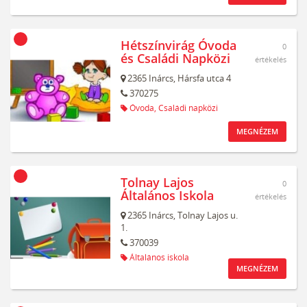
Hétszínvirág Óvoda
0
és Családi Napközi
értékelés
2365
Inárcs,
Hársfa utca 4
370275
Óvoda,
Családi napközi
MEGNÉZEM
Tolnay Lajos
0
Általános Iskola
értékelés
2365
Inárcs,
Tolnay Lajos u.
1.
370039
Általános iskola
MEGNÉZEM