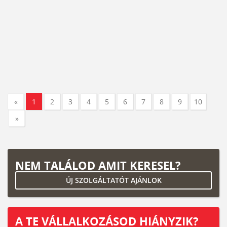
«
1
2
3
4
5
6
7
8
9
10
»
NEM TALÁLOD AMIT KERESEL?
ÚJ SZOLGÁLTATÓT AJÁNLOK
A TE VÁLLALKOZÁSOD HIÁNYZIK?