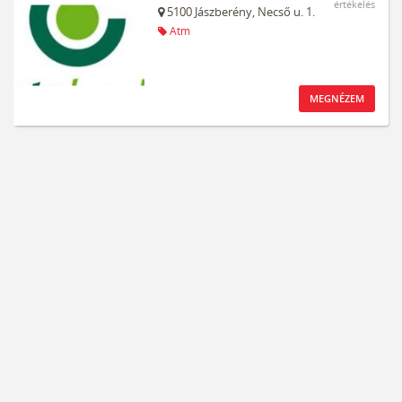
értékelés
5100
Jászberény,
Necső u. 1.
Atm
MEGNÉZEM