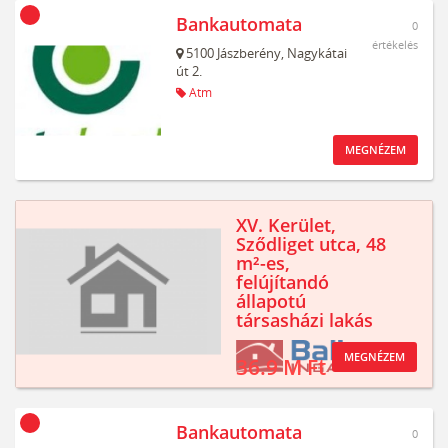
Bankautomata
0
értékelés
5100
Jászberény,
Nagykátai
út 2.
Atm
MEGNÉZEM
XV. Kerület,
Sződliget utca, 48
m²-es,
felújítandó
állapotú
társasházi lakás
MEGNÉZEM
36.9 M Ft
Bankautomata
0