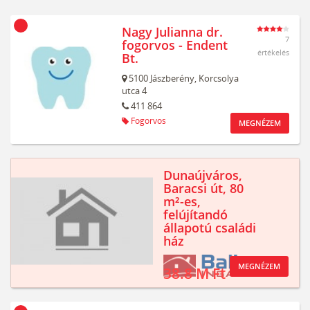
Nagy Julianna dr.
7
fogorvos - Endent
értékelés
Bt.
5100
Jászberény,
Korcsolya
utca 4
411 864
Fogorvos
MEGNÉZEM
Dunaújváros,
Baracsi út, 80
m²-es,
felújítandó
állapotú családi
ház
MEGNÉZEM
38.8 M Ft