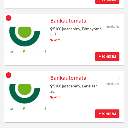
Bankautomata
0
értékelés
5100
Jászberény,
Fémnyomó
u. 1.
Atm
MEGNÉZEM
Bankautomata
0
értékelés
5100
Jászberény,
Lehel tér
28.
Atm
MEGNÉZEM