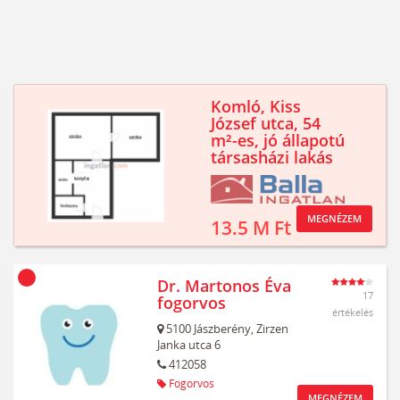
Komló, Kiss
József utca, 54
m²-es, jó állapotú
társasházi lakás
MEGNÉZEM
13.5 M Ft
Dr. Martonos Éva
17
fogorvos
értékelés
5100
Jászberény,
Zirzen
Janka utca 6
412058
Fogorvos
MEGNÉZEM