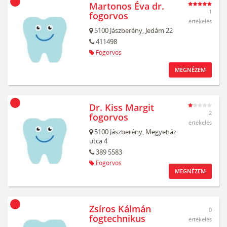
Martonos Éva dr.
1
fogorvos
értékelés
5100
Jászberény,
Jedám 22
411498
Fogorvos
MEGNÉZEM
Dr. Kiss Margit
2
fogorvos
értékelés
5100
Jászberény,
Megyeház
utca 4
389 5583
Fogorvos
MEGNÉZEM
Zsíros Kálmán
0
fogtechnikus
értékelés