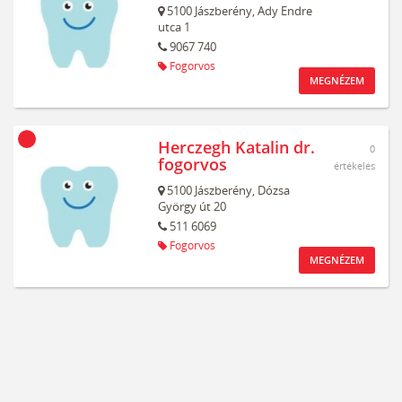
5100
Jászberény,
Ady Endre
utca 1
9067 740
Fogorvos
MEGNÉZEM
Herczegh Katalin dr.
0
fogorvos
értékelés
5100
Jászberény,
Dózsa
György út 20
511 6069
Fogorvos
MEGNÉZEM