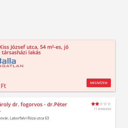
iss József utca, 54 m²-es, jó
 társasházi lakás
MEGNÉZEM
 Ft
roly dr. fogorvos - dr.Péter
.
11 értékelés
svár,
Laborfalvi Róza utca 63