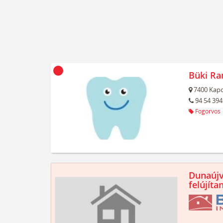
Büki Ra
7400
Kapo
94 54 394
Fogorvos
Dunaújv
felújíta