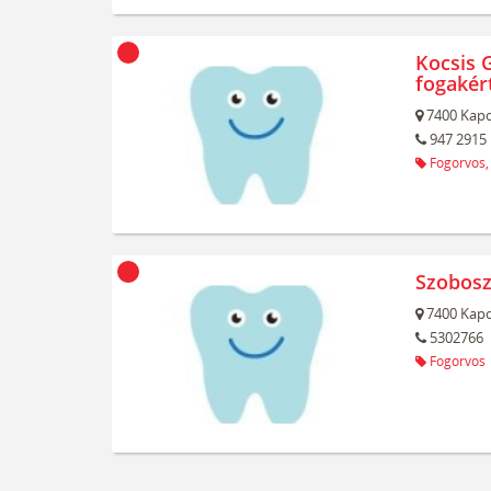
Kocsis G
fogakér
7400
Kapo
947 2915
Fogorvos,
Szobosz
7400
Kapo
5302766
Fogorvos