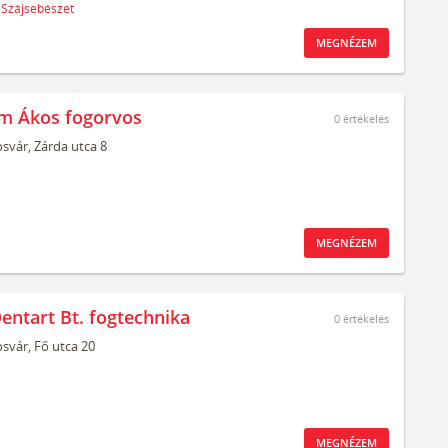
Szájsebészet
MEGNÉZEM
m Ákos fogorvos
0
értékelés
svár,
Zárda utca 8
MEGNÉZEM
entart Bt. fogtechnika
0
értékelés
svár,
Fő utca 20
MEGNÉZEM