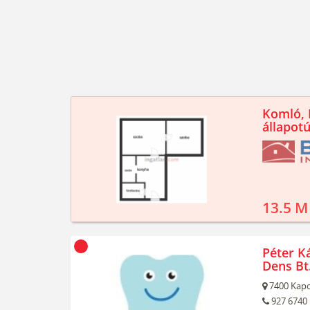
Komló, K
állapotú
13.5 M
Péter Ká
Dens Bt
7400
Kapo
927 6740