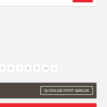
5
6
7
8
9
10
»
ÚJ SZOLGÁLTATÓT AJÁNLOK