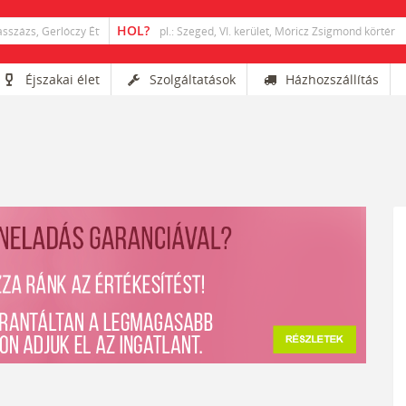
Éjszakai élet
Szolgáltatások
Házhozszállítás