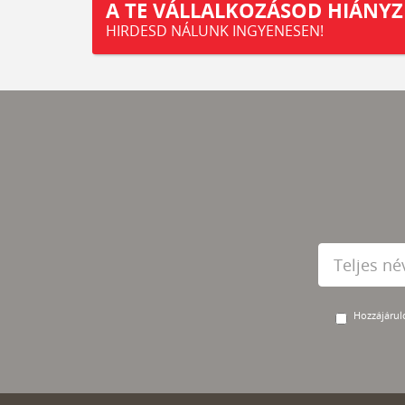
A TE VÁLLALKOZÁSOD HIÁNYZ
HIRDESD NÁLUNK INGYENESEN!
Hozzájárulo