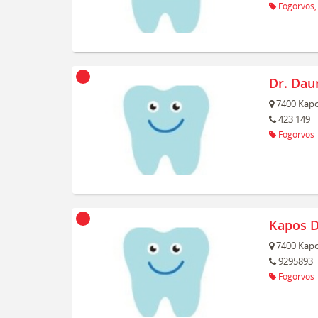
Fogorvos,
Dr. Dau
7400
Kapo
423 149
Fogorvos
Kapos D
7400
Kapo
9295893
Fogorvos