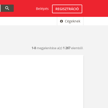
search
Belépés
REGISZTRÁCIÓ
Cégeknek
1-8
megjelenítése a(z)
1 267
elemből.