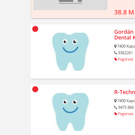
38.8 M
Gordán 
Dental K
7400
Kapo
9362261
Fogorvos
R-Techn
7400
Kapo
9475 866
Fogorvos