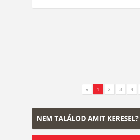
«
1
2
3
4
NEM TALÁLOD AMIT KERESEL?