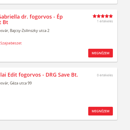
abriella dr. fogorvos - Ép
t Bt
1 értékelés
svár,
Bajcsy-Zsilinszky utca 2
Szájsebészet
MEGNÉZEM
lai Edit fogorvos - DRG Save Bt.
0
értékelés
svár,
Géza utca 99
MEGNÉZEM