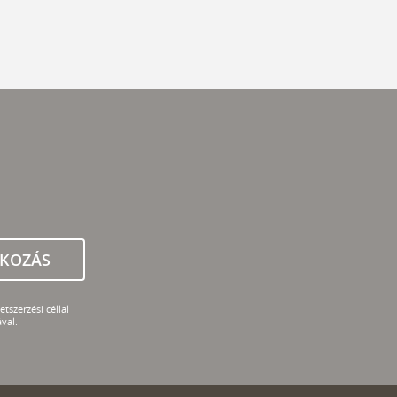
TKOZÁS
tszerzési céllal
val.