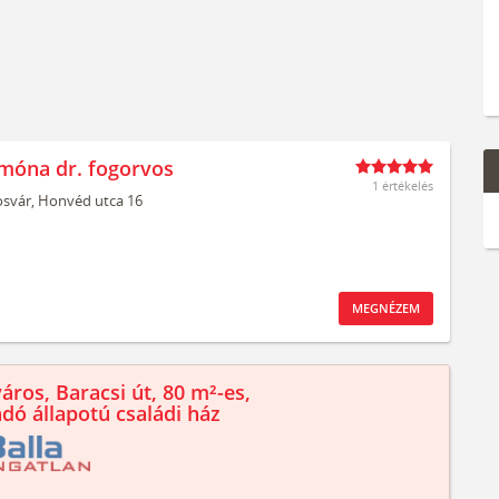
móna dr. fogorvos
1 értékelés
svár,
Honvéd utca 16
MEGNÉZEM
áros, Baracsi út, 80 m²-es,
ndó állapotú családi ház