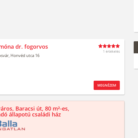
móna dr. fogorvos
1 értékelés
svár,
Honvéd utca 16
MEGNÉZEM
áros, Baracsi út, 80 m²-es,
ndó állapotú családi ház