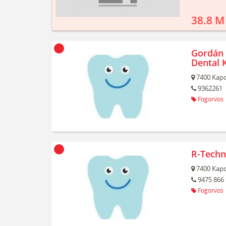
38.8 M
Gordán 
Dental K
7400
Kapo
9362261
Fogorvos
R-Techn
7400
Kapo
9475 866
Fogorvos