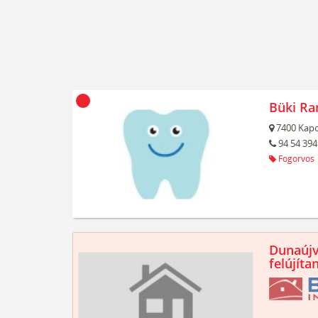
Büki Ra
7400
Kapo
94 54 394
Fogorvos
Dunaújv
felújíta