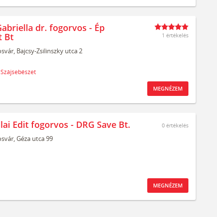
abriella dr. fogorvos - Ép
t Bt
1 értékelés
svár,
Bajcsy-Zsilinszky utca 2
Szájsebészet
MEGNÉZEM
lai Edit fogorvos - DRG Save Bt.
0
értékelés
svár,
Géza utca 99
MEGNÉZEM