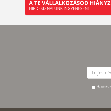
A TE VÁLLALKOZÁSOD HIÁNYZ
HIRDESD NÁLUNK INGYENESEN!
Hozzájárulo