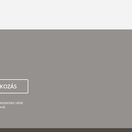
TKOZÁS
tszerzési céllal
val.