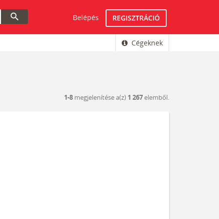
search
Belépés
REGISZTRÁCIÓ
Cégeknek
1-8
megjelenítése a(z)
1 267
elemből.