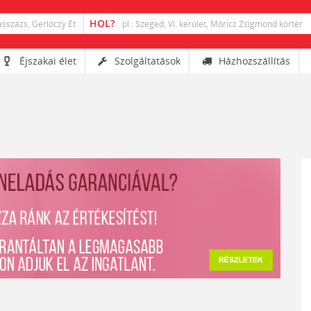
Éjszakai élet
Szolgáltatások
Házhozszállítás