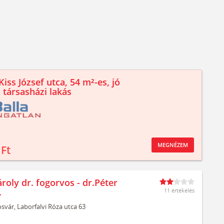
iss József utca, 54 m²-es, jó
 társasházi lakás
MEGNÉZEM
 Ft
roly dr. fogorvos - dr.Péter
.
11 értékelés
svár,
Laborfalvi Róza utca 63