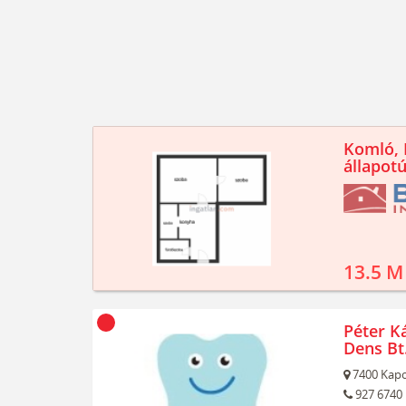
Komló, K
állapotú
13.5 M
Péter Ká
Dens Bt
7400
Kapo
927 6740