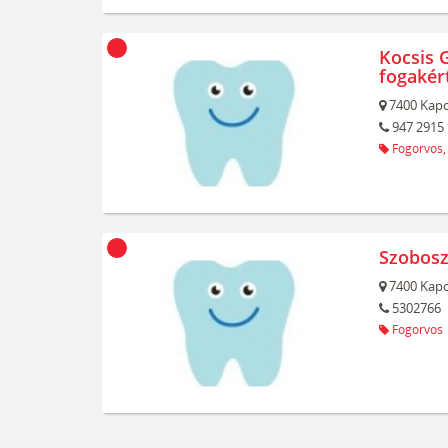
Kocsis G
fogakér
7400
Kapo
947 2915
Fogorvos,
Szobosz
7400
Kapo
5302766
Fogorvos