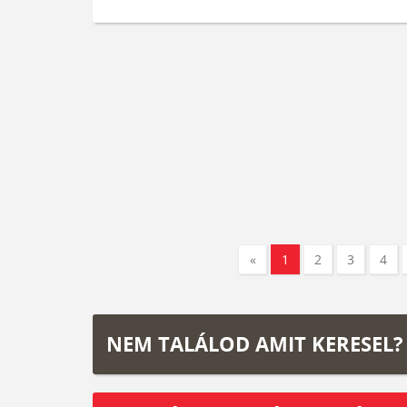
«
1
2
3
4
NEM TALÁLOD AMIT KERESEL?