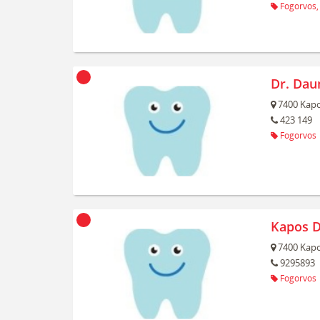
Fogorvos,
Dr. Dau
7400
Kapo
423 149
Fogorvos
Kapos D
7400
Kapo
9295893
Fogorvos