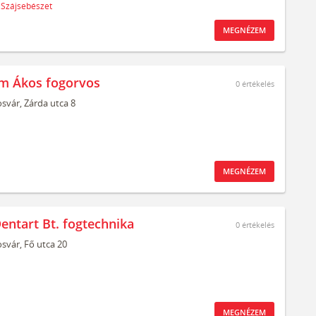
Szájsebészet
MEGNÉZEM
m Ákos fogorvos
0
értékelés
svár,
Zárda utca 8
MEGNÉZEM
entart Bt. fogtechnika
0
értékelés
svár,
Fő utca 20
MEGNÉZEM