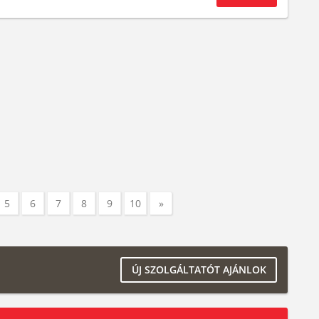
5
6
7
8
9
10
»
ÚJ SZOLGÁLTATÓT AJÁNLOK