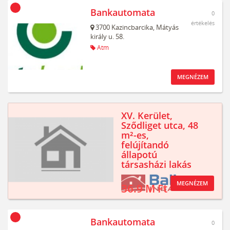
Bankautomata
0
értékelés
3700
Kazincbarcika,
Mátyás
király u. 58.
Atm
MEGNÉZEM
XV. Kerület,
Sződliget utca, 48
m²-es,
felújítandó
állapotú
társasházi lakás
MEGNÉZEM
36.9 M Ft
Bankautomata
0