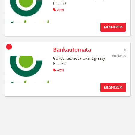
B. u. 50.
Atm
MEGNÉZEM
Bankautomata
0
értékelés
3700
Kazincbarcika,
Egressy
B. u. 52.
Atm
MEGNÉZEM