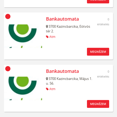
Bankautomata
0
értékelés
3700
Kazincbarcika,
Eötvös
tér 2.
Atm
MEGNÉZEM
Bankautomata
0
értékelés
3700
Kazincbarcika,
Május 1.
u. 56.
Atm
MEGNÉZEM