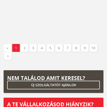
«
1
2
3
4
5
6
7
8
9
10
»
NEM TALÁLOD AMIT KERESEL?
ÚJ SZOLGÁLTATÓT AJÁNLOK
A TE VÁLLALKOZÁSOD HIÁNYZIK?