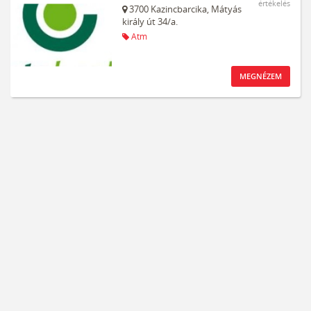
értékelés
3700
Kazincbarcika,
Mátyás
király út 34/a.
Atm
MEGNÉZEM