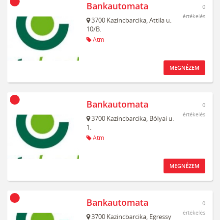
Bankautomata
0
értékelés
3700
Kazincbarcika,
Attila u.
10/B.
Atm
MEGNÉZEM
Bankautomata
0
értékelés
3700
Kazincbarcika,
Bólyai u.
1.
Atm
MEGNÉZEM
Bankautomata
0
értékelés
3700
Kazincbarcika,
Egressy