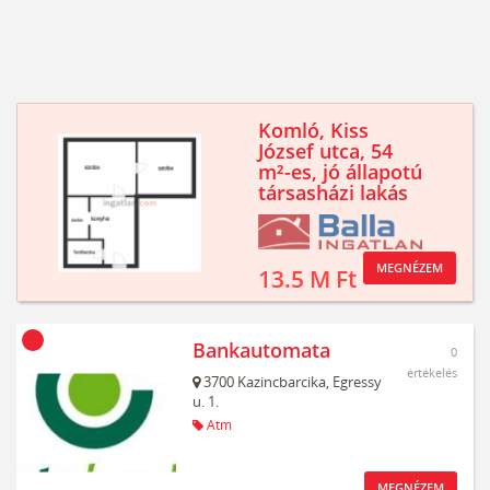
Komló, Kiss
József utca, 54
m²-es, jó állapotú
társasházi lakás
MEGNÉZEM
13.5 M Ft
Bankautomata
0
értékelés
3700
Kazincbarcika,
Egressy
u. 1.
Atm
MEGNÉZEM