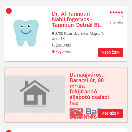
Dr. Al-Tannouri
1
Nabil fogorvos -
értékelés
Tannouri Detnál Bt.
3700
Kazincbarcika,
Május 1.
utca 13
286 0489
Fogorvos
MEGNÉZEM
Dunaújváros,
Baracsi út, 80
m²-es,
felújítandó
állapotú családi
ház
MEGNÉZEM
38.8 M Ft