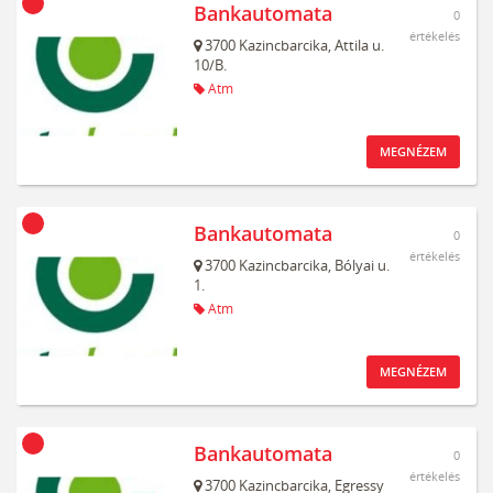
Bankautomata
0
értékelés
3700
Kazincbarcika,
Attila u.
10/B.
Atm
MEGNÉZEM
Bankautomata
0
értékelés
3700
Kazincbarcika,
Bólyai u.
1.
Atm
MEGNÉZEM
Bankautomata
0
értékelés
3700
Kazincbarcika,
Egressy