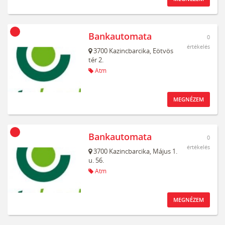
Bankautomata
0
értékelés
3700
Kazincbarcika,
Eötvös
tér 2.
Atm
MEGNÉZEM
Bankautomata
0
értékelés
3700
Kazincbarcika,
Május 1.
u. 56.
Atm
MEGNÉZEM