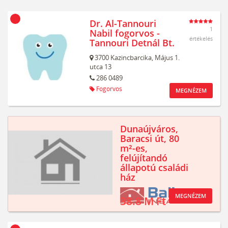
Dr. Al-Tannouri
1
Nabil fogorvos -
értékelés
Tannouri Detnál Bt.
3700
Kazincbarcika,
Május 1.
utca 13
286 0489
Fogorvos
MEGNÉZEM
Dunaújváros,
Baracsi út, 80
m²-es,
felújítandó
állapotú családi
ház
MEGNÉZEM
38.8 M Ft