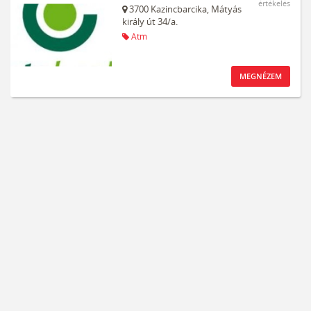
értékelés
3700
Kazincbarcika,
Mátyás
király út 34/a.
Atm
MEGNÉZEM