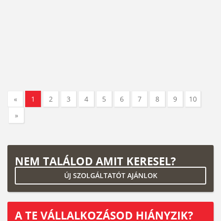
«
1
2
3
4
5
6
7
8
9
10
»
NEM TALÁLOD AMIT KERESEL?
ÚJ SZOLGÁLTATÓT AJÁNLOK
A TE VÁLLALKOZÁSOD HIÁNYZIK?