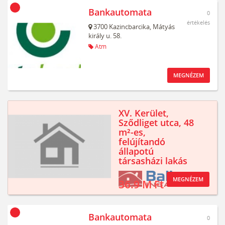
Bankautomata
0
értékelés
3700
Kazincbarcika,
Mátyás
király u. 58.
Atm
MEGNÉZEM
XV. Kerület,
Sződliget utca, 48
m²-es,
felújítandó
állapotú
társasházi lakás
MEGNÉZEM
36.9 M Ft
Bankautomata
0