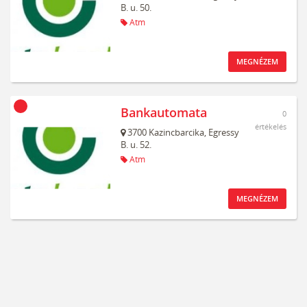
B. u. 50.
Atm
MEGNÉZEM
Bankautomata
0
értékelés
3700
Kazincbarcika,
Egressy
B. u. 52.
Atm
MEGNÉZEM