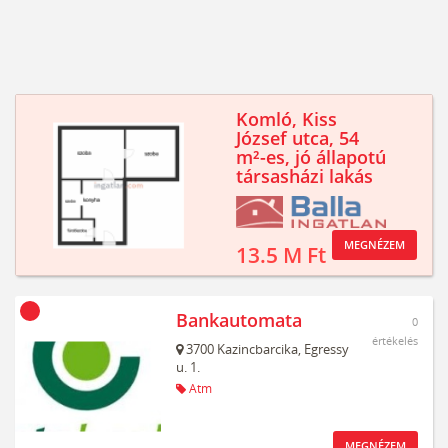
Komló, Kiss
József utca, 54
m²-es, jó állapotú
társasházi lakás
MEGNÉZEM
13.5 M Ft
Bankautomata
0
értékelés
3700
Kazincbarcika,
Egressy
u. 1.
Atm
MEGNÉZEM