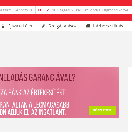
Éjszakai élet
Szolgáltatások
Házhozszállítás