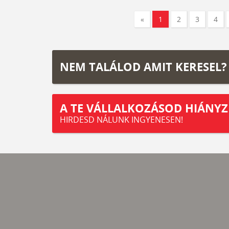
«
1
2
3
4
NEM TALÁLOD AMIT KERESEL?
A TE VÁLLALKOZÁSOD HIÁNYZ
HIRDESD NÁLUNK INGYENESEN!