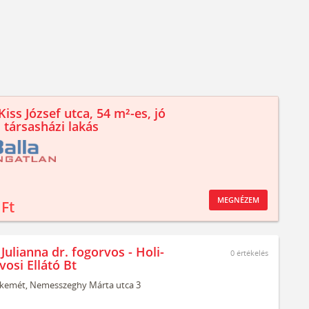
iss József utca, 54 m²-es, jó
 társasházi lakás
MEGNÉZEM
 Ft
Julianna dr. fogorvos - Holi-
0
értékelés
osi Ellátó Bt
kemét,
Nemesszeghy Márta utca 3