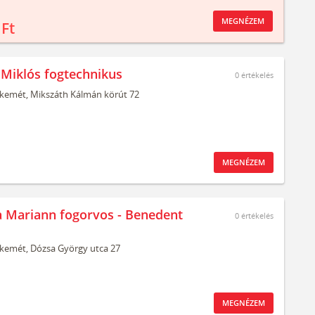
MEGNÉZEM
 Ft
Miklós fogtechnikus
0
értékelés
kemét,
Mikszáth Kálmán körút 72
MEGNÉZEM
a Mariann fogorvos - Benedent
0
értékelés
kemét,
Dózsa György utca 27
MEGNÉZEM