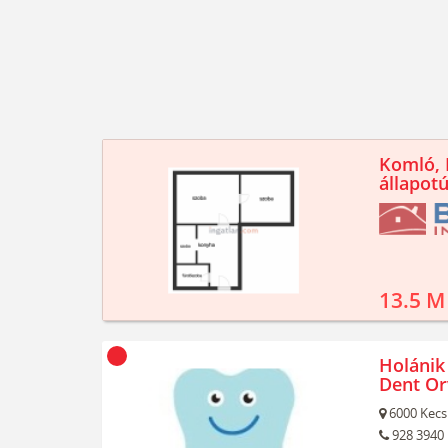
Komló, K
állapotú
13.5 M
Holánik 
Dent Orv
6000
Kecs
928 3940