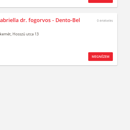
briella dr. fogorvos - Dento-Bel
0
értékelés
kemét,
Hosszú utca 13
MEGNÉZEM