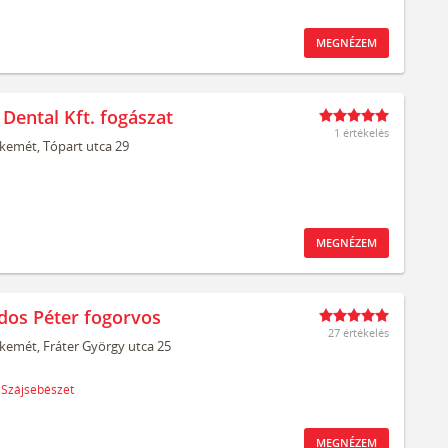
MEGNÉZEM
 Dental Kft. fogászat
1 értékelés
kemét,
Tópart utca 29
MEGNÉZEM
ldos Péter fogorvos
27 értékelés
kemét,
Fráter György utca 25
Szájsebészet
MEGNÉZEM