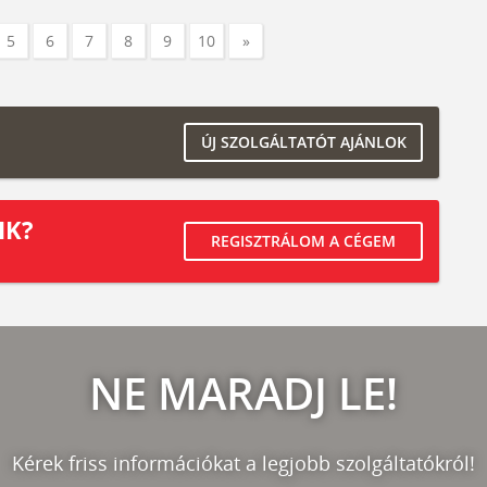
5
6
7
8
9
10
»
ÚJ SZOLGÁLTATÓT AJÁNLOK
IK?
REGISZTRÁLOM A CÉGEM
NE MARADJ LE!
Kérek friss információkat a legjobb szolgáltatókról!