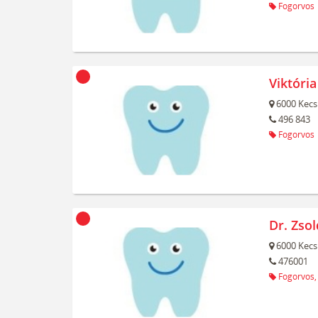
Fogorvos
Viktória
6000
Kecs
496 843
Fogorvos
Dr. Zso
6000
Kecs
476001
Fogorvos,