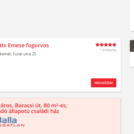
áts Emese fogorvos
1 értékelés
kemét,
Futár utca 25
MEGNÉZEM
áros, Baracsi út, 80 m²-es,
ndó állapotú családi ház