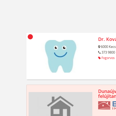
Dr. Kov
6000
Kecs
373 9800
Fogorvos
Dunaújv
felújíta