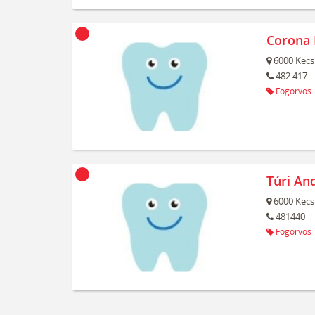
Corona 
6000
Kecs
482 417
Fogorvos
Túri An
6000
Kecs
481440
Fogorvos