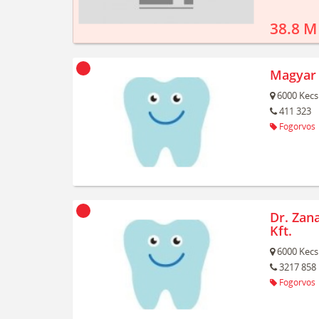
38.8 M
Magyar 
6000
Kecs
411 323
Fogorvos
Dr. Zan
Kft.
6000
Kecs
3217 858
Fogorvos