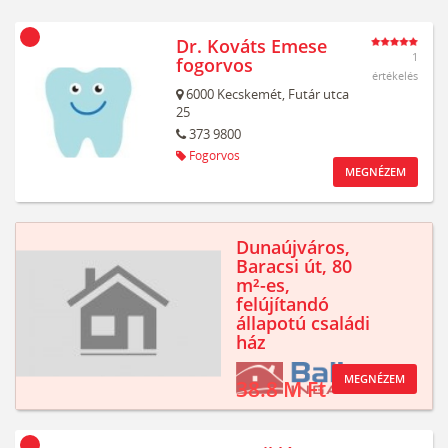
Dr. Kováts Emese
1
fogorvos
értékelés
6000
Kecskemét,
Futár utca
25
373 9800
Fogorvos
MEGNÉZEM
Dunaújváros,
Baracsi út, 80
m²-es,
felújítandó
állapotú családi
ház
MEGNÉZEM
38.8 M Ft