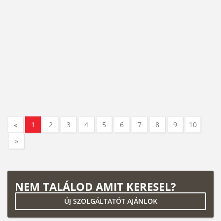
«
1
2
3
4
5
6
7
8
9
10
»
NEM TALÁLOD AMIT KERESEL?
ÚJ SZOLGÁLTATÓT AJÁNLOK