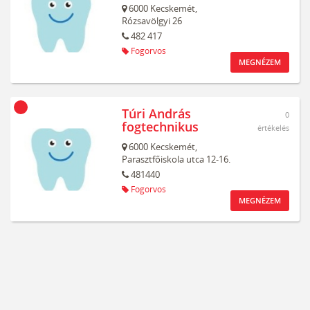
6000
Kecskemét,
Rózsavölgyi 26
482 417
Fogorvos
MEGNÉZEM
Túri András
0
fogtechnikus
értékelés
6000
Kecskemét,
Parasztfőiskola utca 12-16.
481440
Fogorvos
MEGNÉZEM