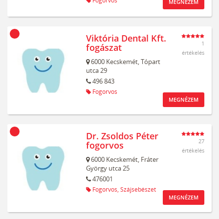
Fogorvos
MEGNÉZEM
Viktória Dental Kft.
1
fogászat
értékelés
6000
Kecskemét,
Tópart
utca 29
496 843
Fogorvos
MEGNÉZEM
Dr. Zsoldos Péter
27
fogorvos
értékelés
6000
Kecskemét,
Fráter
György utca 25
476001
Fogorvos,
Szájsebészet
MEGNÉZEM