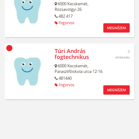
6000
Kecskemét,
Rózsavölgyi 26
482 417
Fogorvos
MEGNÉZEM
Túri András
0
fogtechnikus
értékelés
6000
Kecskemét,
Parasztfőiskola utca 12-16.
481440
Fogorvos
MEGNÉZEM