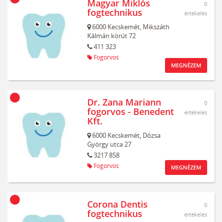
Magyar Miklós
0
fogtechnikus
értékelés
6000
Kecskemét,
Mikszáth
Kálmán körút 72
411 323
Fogorvos
MEGNÉZEM
Dr. Zana Mariann
0
fogorvos - Benedent
értékelés
Kft.
6000
Kecskemét,
Dózsa
György utca 27
3217 858
Fogorvos
MEGNÉZEM
Corona Dentis
0
fogtechnikus
értékelés