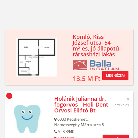
Komló, Kiss
József utca, 54
m²-es, jó állapotú
társasházi lakás
MEGNÉZEM
13.5 M Ft
Holánik Julianna dr.
0
fogorvos - Holi-Dent
értékelés
Orvosi Ellátó Bt
6000
Kecskemét,
Nemesszeghy Márta utca 3
928 3940