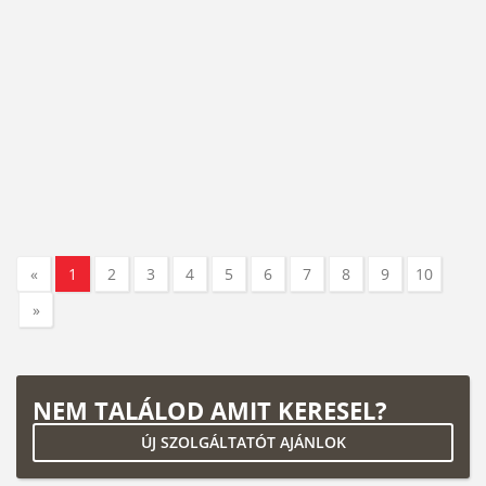
«
1
2
3
4
5
6
7
8
9
10
»
NEM TALÁLOD AMIT KERESEL?
ÚJ SZOLGÁLTATÓT AJÁNLOK