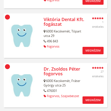
Fogorvos
MEGNÉZEM
Viktória Dental Kft.
1
fogászat
értékelés
6000
Kecskemét,
Tópart
utca 29
496 843
Fogorvos
MEGNÉZEM
Dr. Zsoldos Péter
27
fogorvos
értékelés
6000
Kecskemét,
Fráter
György utca 25
476001
Fogorvos,
Szájsebészet
MEGNÉZEM