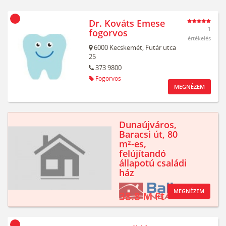
Dr. Kováts Emese
1
fogorvos
értékelés
6000
Kecskemét,
Futár utca
25
373 9800
Fogorvos
MEGNÉZEM
Dunaújváros,
Baracsi út, 80
m²-es,
felújítandó
állapotú családi
ház
MEGNÉZEM
38.8 M Ft