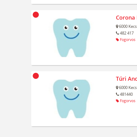
Corona 
6000
Kecs
482 417
Fogorvos
Túri An
6000
Kecs
481440
Fogorvos