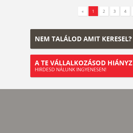
«
1
2
3
4
NEM TALÁLOD AMIT KERESEL?
A TE VÁLLALKOZÁSOD HIÁNYZ
HIRDESD NÁLUNK INGYENESEN!