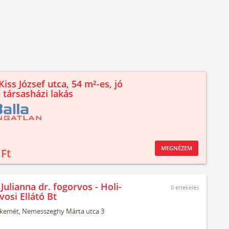
iss József utca, 54 m²-es, jó
 társasházi lakás
MEGNÉZEM
 Ft
Julianna dr. fogorvos - Holi-
0
értékelés
osi Ellátó Bt
kemét,
Nemesszeghy Márta utca 3