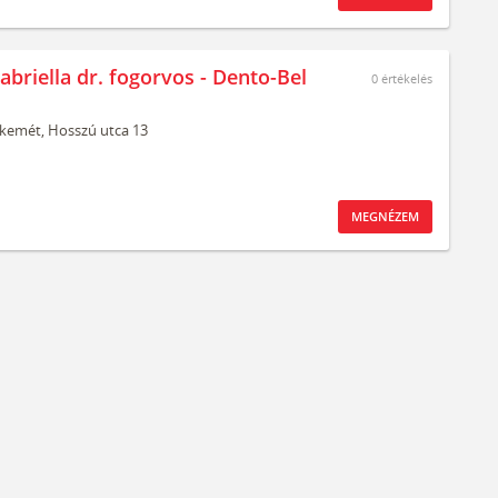
briella dr. fogorvos - Dento-Bel
0
értékelés
kemét,
Hosszú utca 13
MEGNÉZEM