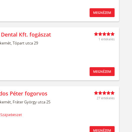
MEGNÉZEM
 Dental Kft. fogászat
1 értékelés
kemét,
Tópart utca 29
MEGNÉZEM
ldos Péter fogorvos
27 értékelés
kemét,
Fráter György utca 25
Szájsebészet
MEGNÉZEM