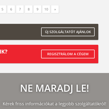
5
6
7
8
9
10
»
ÚJ SZOLGÁLTATÓT AJÁNLOK
IK?
REGISZTRÁLOM A CÉGEM
NE MARADJ LE!
Kérek friss információkat a legjobb szolgáltatókról!