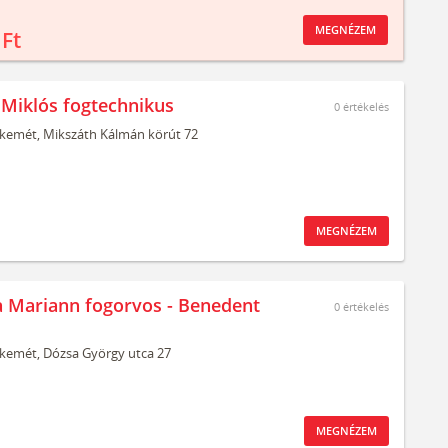
MEGNÉZEM
 Ft
Miklós fogtechnikus
0
értékelés
kemét,
Mikszáth Kálmán körút 72
MEGNÉZEM
a Mariann fogorvos - Benedent
0
értékelés
kemét,
Dózsa György utca 27
MEGNÉZEM