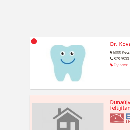
Dr. Kov
6000
Kecs
373 9800
Fogorvos
Dunaújv
felújíta