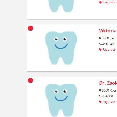
Fogorvos
Viktória
6000
Kecs
496 843
Fogorvos
Dr. Zso
6000
Kecs
476001
Fogorvos,