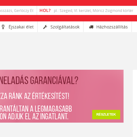
Éjszakai élet
Szolgáltatások
Házhozszállítás