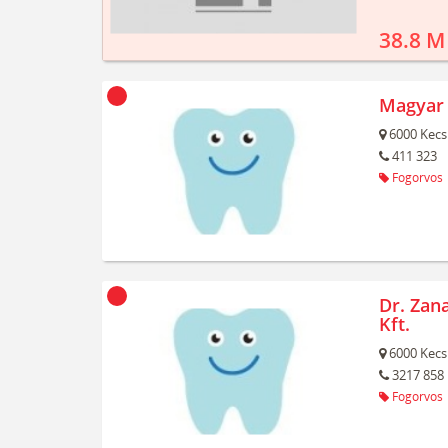
38.8 M
Magyar 
6000
Kecs
411 323
Fogorvos
Dr. Zan
Kft.
6000
Kecs
3217 858
Fogorvos