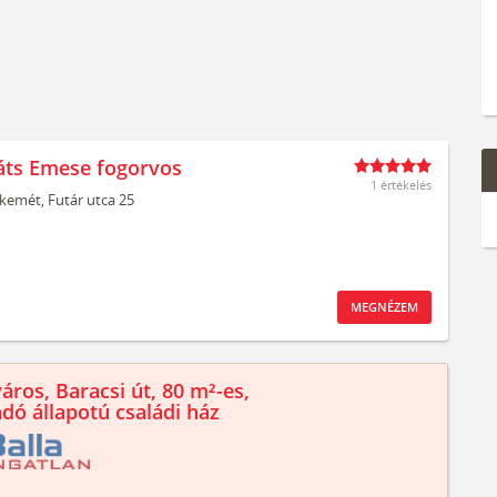
áts Emese fogorvos
1 értékelés
kemét,
Futár utca 25
MEGNÉZEM
áros, Baracsi út, 80 m²-es,
ndó állapotú családi ház