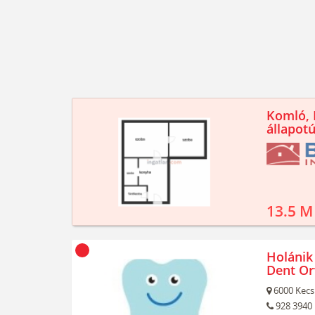
Komló, K
állapotú
13.5 M
Holánik 
Dent Orv
6000
Kecs
928 3940