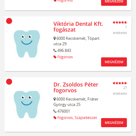
Fogorvos
MEGNÉZEM
Viktória Dental Kft.
1
fogászat
értékelés
6000
Kecskemét,
Tópart
utca 29
496 843
Fogorvos
MEGNÉZEM
Dr. Zsoldos Péter
27
fogorvos
értékelés
6000
Kecskemét,
Fráter
György utca 25
476001
Fogorvos,
Szájsebészet
MEGNÉZEM