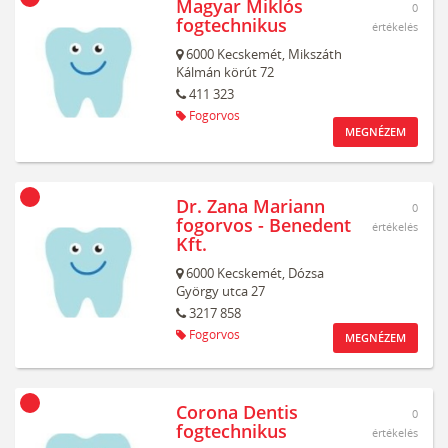
Magyar Miklós
0
fogtechnikus
értékelés
6000
Kecskemét,
Mikszáth
Kálmán körút 72
411 323
Fogorvos
MEGNÉZEM
Dr. Zana Mariann
0
fogorvos - Benedent
értékelés
Kft.
6000
Kecskemét,
Dózsa
György utca 27
3217 858
Fogorvos
MEGNÉZEM
Corona Dentis
0
fogtechnikus
értékelés