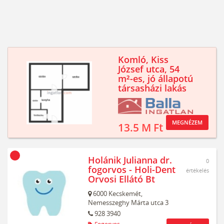
Komló, Kiss
József utca, 54
m²-es, jó állapotú
társasházi lakás
MEGNÉZEM
13.5 M Ft
Holánik Julianna dr.
0
fogorvos - Holi-Dent
értékelés
Orvosi Ellátó Bt
6000
Kecskemét,
Nemesszeghy Márta utca 3
928 3940