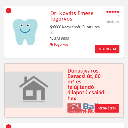
Dr. Kováts Emese
1
fogorvos
értékelés
6000
Kecskemét,
Futár utca
25
373 9800
Fogorvos
MEGNÉZEM
Dunaújváros,
Baracsi út, 80
m²-es,
felújítandó
állapotú családi
ház
MEGNÉZEM
38.8 M Ft