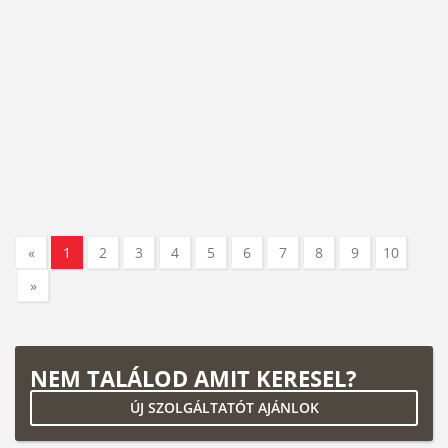
«
1
2
3
4
5
6
7
8
9
10
»
NEM TALÁLOD AMIT KERESEL?
ÚJ SZOLGÁLTATÓT AJÁNLOK