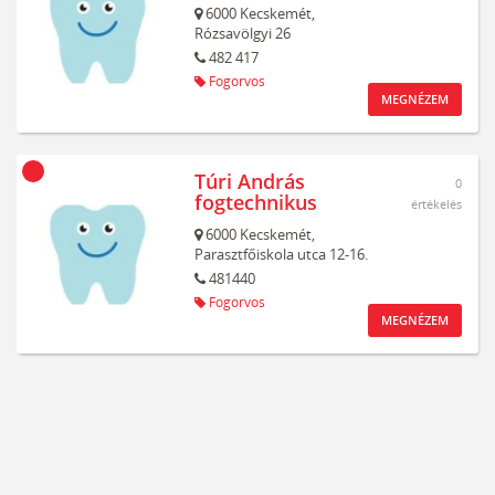
6000
Kecskemét,
Rózsavölgyi 26
482 417
Fogorvos
MEGNÉZEM
Túri András
0
fogtechnikus
értékelés
6000
Kecskemét,
Parasztfőiskola utca 12-16.
481440
Fogorvos
MEGNÉZEM