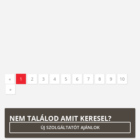
«
1
2
3
4
5
6
7
8
9
10
»
NEM TALÁLOD AMIT KERESEL?
ÚJ SZOLGÁLTATÓT AJÁNLOK