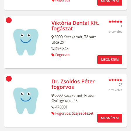
Fogorvos
MEGNÉZEM
Viktória Dental Kft.
1
fogászat
értékelés
6000
Kecskemét,
Tópart
utca 29
496 843
Fogorvos
MEGNÉZEM
Dr. Zsoldos Péter
27
fogorvos
értékelés
6000
Kecskemét,
Fráter
György utca 25
476001
Fogorvos,
Szájsebészet
MEGNÉZEM