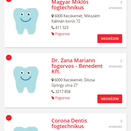
Magyar Miklós
0
fogtechnikus
értékelés
6000
Kecskemét,
Mikszáth
Kálmán körút 72
411 323
Fogorvos
MEGNÉZEM
Dr. Zana Mariann
0
fogorvos - Benedent
értékelés
Kft.
6000
Kecskemét,
Dózsa
György utca 27
3217 858
Fogorvos
MEGNÉZEM
Corona Dentis
0
fogtechnikus
értékelés