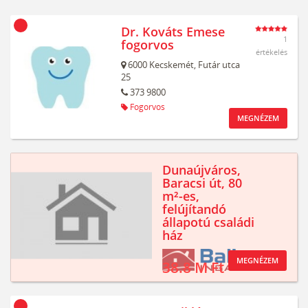
Dr. Kováts Emese
1
fogorvos
értékelés
6000
Kecskemét,
Futár utca
25
373 9800
Fogorvos
MEGNÉZEM
Dunaújváros,
Baracsi út, 80
m²-es,
felújítandó
állapotú családi
ház
MEGNÉZEM
38.8 M Ft