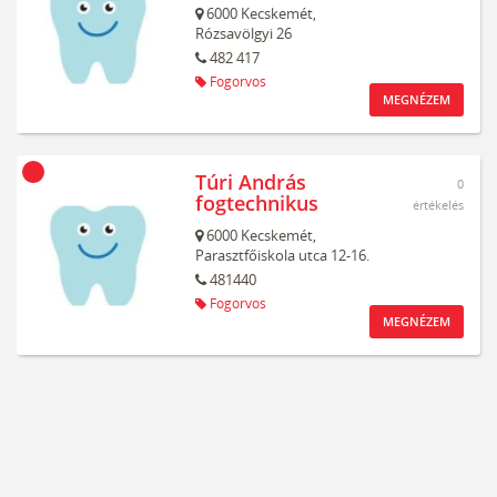
6000
Kecskemét,
Rózsavölgyi 26
482 417
Fogorvos
MEGNÉZEM
Túri András
0
fogtechnikus
értékelés
6000
Kecskemét,
Parasztfőiskola utca 12-16.
481440
Fogorvos
MEGNÉZEM