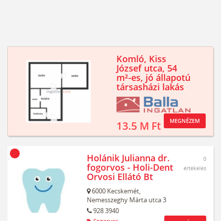
Komló, Kiss
József utca, 54
m²-es, jó állapotú
társasházi lakás
MEGNÉZEM
13.5 M Ft
Holánik Julianna dr.
0
fogorvos - Holi-Dent
értékelés
Orvosi Ellátó Bt
6000
Kecskemét,
Nemesszeghy Márta utca 3
928 3940