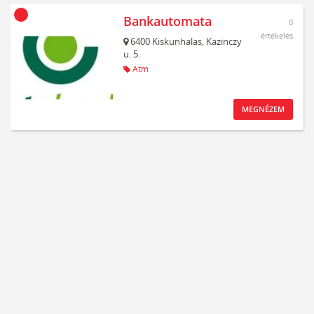
Bankautomata
0
értékelés
6400
Kiskunhalas,
Kazinczy
u. 5.
Atm
MEGNÉZEM