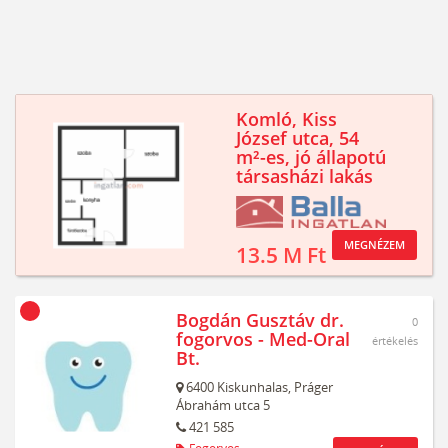
Komló, Kiss
József utca, 54
m²-es, jó állapotú
társasházi lakás
MEGNÉZEM
13.5 M Ft
Bogdán Gusztáv dr.
0
fogorvos - Med-Oral
értékelés
Bt.
6400
Kiskunhalas,
Práger
Ábrahám utca 5
421 585