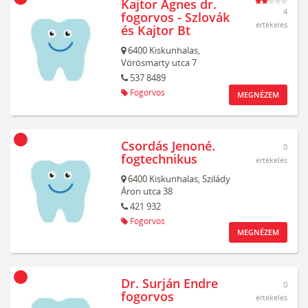
Kajtor Ágnes dr.
4
fogorvos - Szlovák
értékelés
és Kajtor Bt
6400
Kiskunhalas,
Vörösmarty utca 7
537 8489
Fogorvos
MEGNÉZEM
Csordás Jenoné.
0
fogtechnikus
értékelés
6400
Kiskunhalas,
Szilády
Áron utca 38
421 932
Fogorvos
MEGNÉZEM
Dr. Surján Endre
0
fogorvos
értékelés