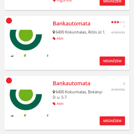
Fogorvos
MEGNÉZEM
Bankautomata
1
6400
Kiskunhalas,
Átlós út 1.
értékelés
Atm
MEGNÉZEM
Bankautomata
0
értékelés
6400
Kiskunhalas,
Bokányi
D. u. 5-7.
Atm
MEGNÉZEM