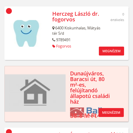
Herczeg László dr.
0
fogorvos
értékelés
6400
Kiskunhalas,
Mátyás
tér 5/d
9789491
Fogorvos
MEGNÉZEM
Dunaújváros,
Baracsi út, 80
m²-es,
felújítandó
állapotú családi
ház
MEGNÉZEM
38.8 M Ft