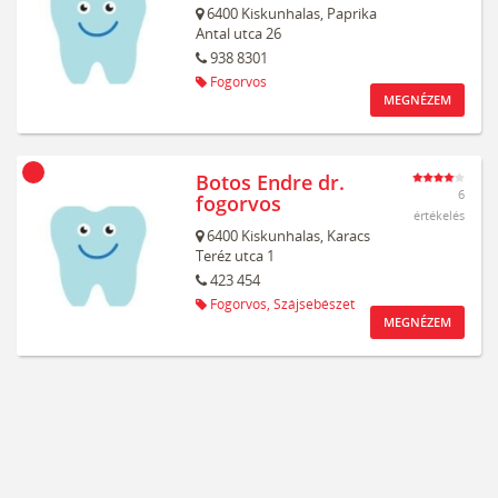
6400
Kiskunhalas,
Paprika
Antal utca 26
938 8301
Fogorvos
MEGNÉZEM
Botos Endre dr.
6
fogorvos
értékelés
6400
Kiskunhalas,
Karacs
Teréz utca 1
423 454
Fogorvos,
Szájsebészet
MEGNÉZEM