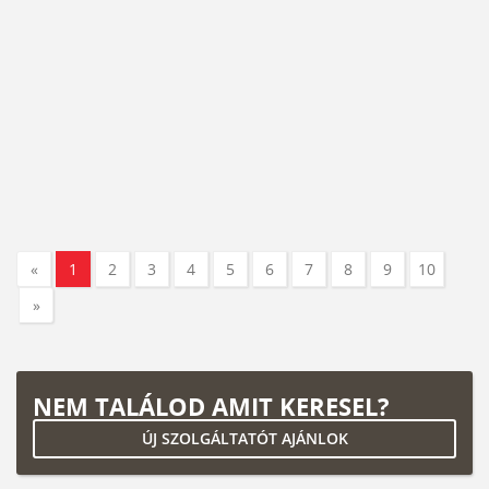
«
1
2
3
4
5
6
7
8
9
10
»
NEM TALÁLOD AMIT KERESEL?
ÚJ SZOLGÁLTATÓT AJÁNLOK