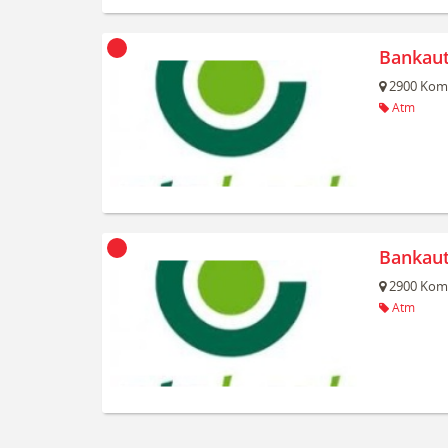
Bankau
2900
Kom
Atm
Bankau
2900
Kom
Atm