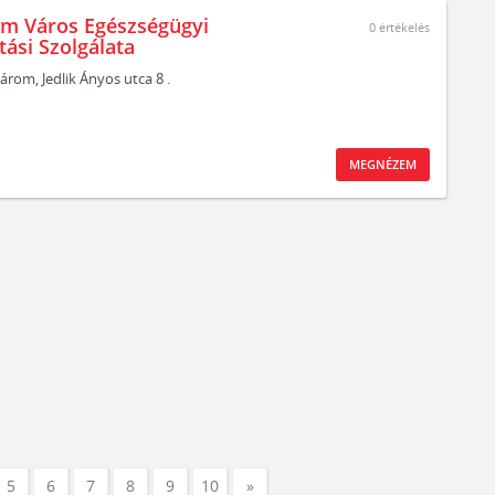
m Város Egészségügyi
0
értékelés
tási Szolgálata
árom,
Jedlik Ányos utca 8 .
MEGNÉZEM
5
6
7
8
9
10
»