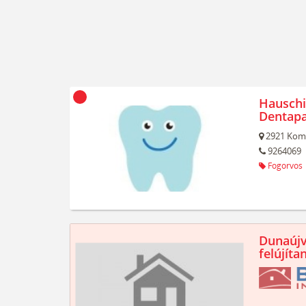
Hauschi
Dentapa
2921
Kom
9264069
Fogorvos
Dunaújv
felújíta