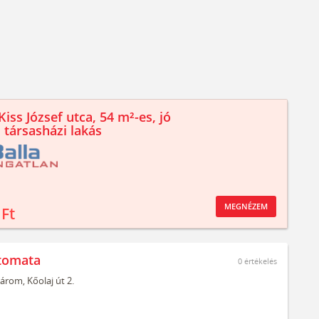
iss József utca, 54 m²-es, jó
 társasházi lakás
MEGNÉZEM
 Ft
tomata
0
értékelés
árom,
Kőolaj út 2.