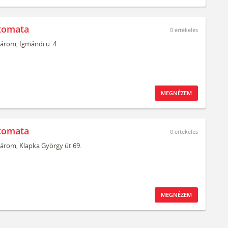
tomata
0
értékelés
árom,
Igmándi u. 4.
MEGNÉZEM
tomata
0
értékelés
árom,
Klapka György út 69.
MEGNÉZEM