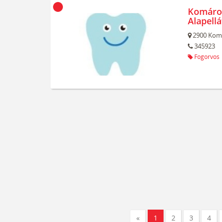
Komáro
Alapellá
2900
Kom
345923
Fogorvos
«
1
2
3
4