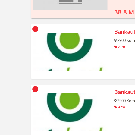
38.8 M
Bankau
2900
Kom
Atm
Bankau
2900
Kom
Atm