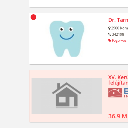
Dr. Tar
2900
Kom
342198
Fogorvos
XV. Kerü
felújíta
36.9 M