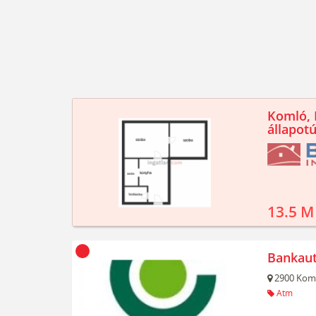
Komló, K
állapotú
13.5 M
Bankau
2900
Kom
Atm