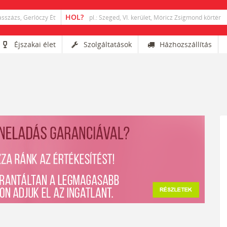
Éjszakai élet
Szolgáltatások
Házhozszállítás