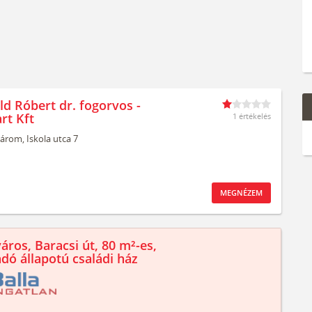
ld Róbert dr. fogorvos -
rt Kft
1 értékelés
árom,
Iskola utca 7
MEGNÉZEM
áros, Baracsi út, 80 m²-es,
ndó állapotú családi ház