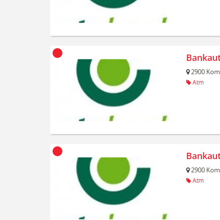
Bankau
2900
Kom
Atm
Bankau
2900
Kom
Atm