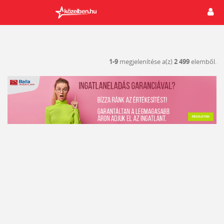
1-9
megjelenítése a(z)
2 499
elemből.