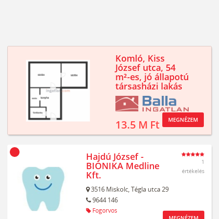
Komló, Kiss
József utca, 54
m²-es, jó állapotú
társasházi lakás
MEGNÉZEM
13.5 M Ft
Hajdú József -
1
BIONIKA Medline
értékelés
Kft.
3516
Miskolc,
Tégla utca 29
9644 146
Fogorvos
MEGNÉZEM