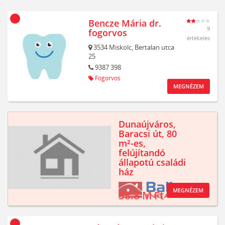
Bencze Mária dr.
9
fogorvos
értékelés
3534
Miskolc,
Bertalan utca
25
9387 398
Fogorvos
MEGNÉZEM
Dunaújváros,
Baracsi út, 80
m²-es,
felújítandó
állapotú családi
ház
MEGNÉZEM
38.8 M Ft