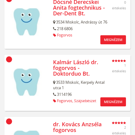
Dócsné Derecskei
0
Anita fogtechnikus -
értékelés
Der-Dent Bt.
3534
Miskolc,
Andrássy út 76
218 6806
Fogorvos
MEGNÉZEM
Kalmár László dr.
1
fogorvos -
értékelés
Doktorduo Bt.
3533
Miskolc,
Kerpely Antal
utca 1
3114196
Fogorvos,
Szájsebészet
MEGNÉZEM
dr. Kovács Anzséla
2
fogorvos
értékelés