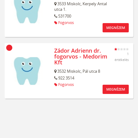
3533
Miskolc,
Kerpely Antal
utca 1.
531700
Fogorvos
MEGNÉZEM
Zádor Adrienn dr.
1
fogorvos - Medorim
értékelés
Kft
3532
Miskolc,
Pál utca 8
922 3514
Fogorvos
MEGNÉZEM