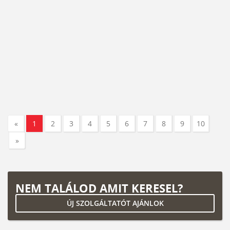
«
1
2
3
4
5
6
7
8
9
10
»
NEM TALÁLOD AMIT KERESEL?
ÚJ SZOLGÁLTATÓT AJÁNLOK