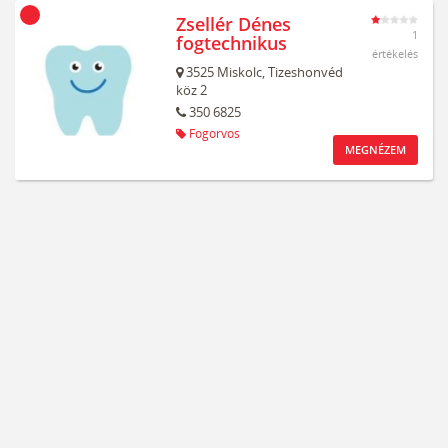
Zsellér Dénes
1
fogtechnikus
értékelés
3525
Miskolc,
Tizeshonvéd
köz 2
350 6825
Fogorvos
MEGNÉZEM