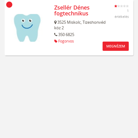
Zsellér Dénes
1
fogtechnikus
értékelés
3525
Miskolc,
Tizeshonvéd
köz 2
350 6825
Fogorvos
MEGNÉZEM