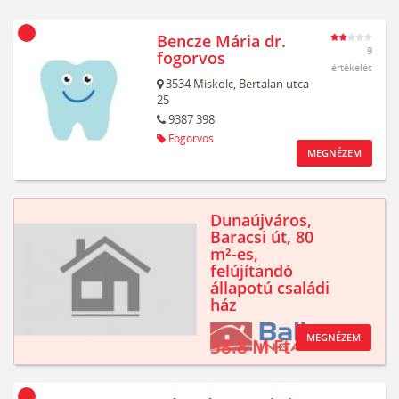
Bencze Mária dr.
9
fogorvos
értékelés
3534
Miskolc,
Bertalan utca
25
9387 398
Fogorvos
MEGNÉZEM
Dunaújváros,
Baracsi út, 80
m²-es,
felújítandó
állapotú családi
ház
MEGNÉZEM
38.8 M Ft