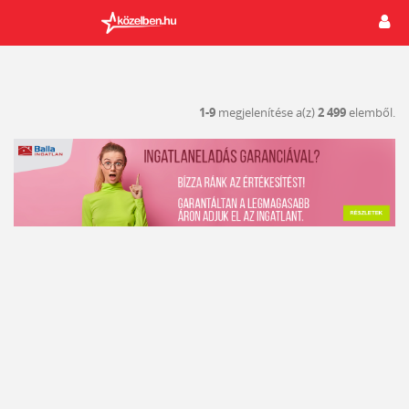
1-9
megjelenítése a(z)
2 499
elemből.