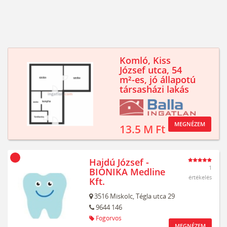
Komló, Kiss
József utca, 54
m²-es, jó állapotú
társasházi lakás
MEGNÉZEM
13.5 M Ft
Hajdú József -
1
BIONIKA Medline
értékelés
Kft.
3516
Miskolc,
Tégla utca 29
9644 146
Fogorvos
MEGNÉZEM