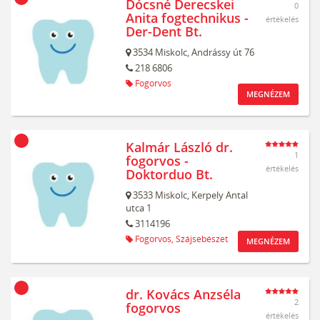
Dócsné Derecskei
0
Anita fogtechnikus -
értékelés
Der-Dent Bt.
3534
Miskolc,
Andrássy út 76
218 6806
Fogorvos
MEGNÉZEM
Kalmár László dr.
1
fogorvos -
értékelés
Doktorduo Bt.
3533
Miskolc,
Kerpely Antal
utca 1
3114196
Fogorvos,
Szájsebészet
MEGNÉZEM
dr. Kovács Anzséla
2
fogorvos
értékelés