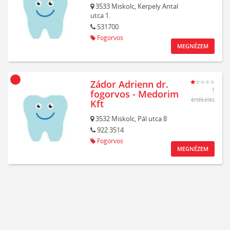
3533
Miskolc,
Kerpely Antal
utca 1.
531700
Fogorvos
MEGNÉZEM
Zádor Adrienn dr.
1
fogorvos - Medorim
értékelés
Kft
3532
Miskolc,
Pál utca 8
922 3514
Fogorvos
MEGNÉZEM