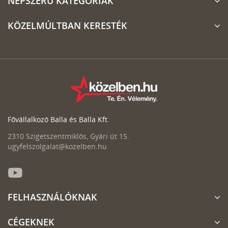
NÉPSZERŰ KATEGÓRIÁK
KÖZELMÚLTBAN KERESTÉK
Fővállalkozó Balla és Balla Kft.
2310 Szigetszentmiklós, Gyári út 15.
ugyfelszolgalat@kozelben.hu
FELHASZNÁLÓKNAK
CÉGEKNEK