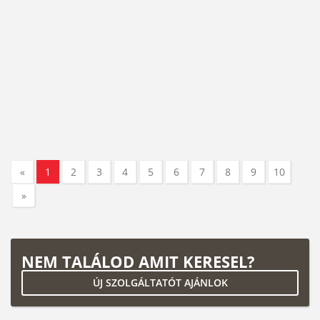
«
1
2
3
4
5
6
7
8
9
10
»
NEM TALÁLOD AMIT KERESEL?
ÚJ SZOLGÁLTATÓT AJÁNLOK