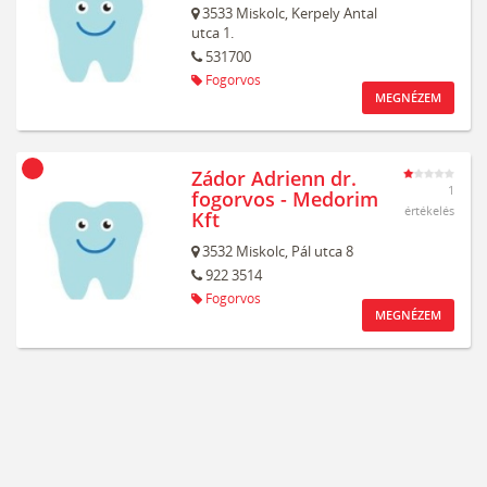
3533
Miskolc,
Kerpely Antal
utca 1.
531700
Fogorvos
MEGNÉZEM
Zádor Adrienn dr.
1
fogorvos - Medorim
értékelés
Kft
3532
Miskolc,
Pál utca 8
922 3514
Fogorvos
MEGNÉZEM