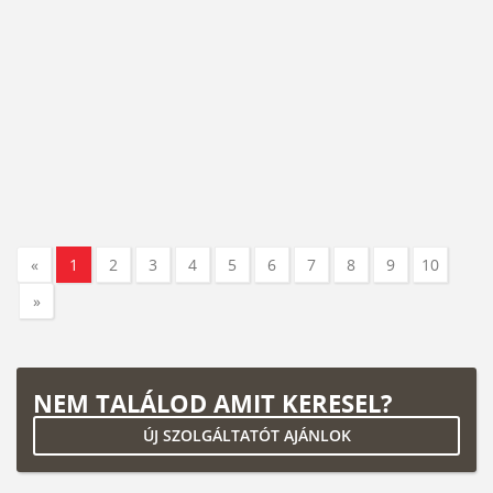
«
1
2
3
4
5
6
7
8
9
10
»
NEM TALÁLOD AMIT KERESEL?
ÚJ SZOLGÁLTATÓT AJÁNLOK