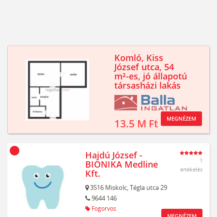
Komló, Kiss
József utca, 54
m²-es, jó állapotú
társasházi lakás
MEGNÉZEM
13.5 M Ft
Hajdú József -
1
BIONIKA Medline
értékelés
Kft.
3516
Miskolc,
Tégla utca 29
9644 146
Fogorvos
MEGNÉZEM