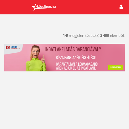
1-9
megjelenítése a(z)
2 499
elemből.