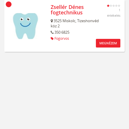
Zsellér Dénes
1
fogtechnikus
értékelés
3525
Miskolc,
Tizeshonvéd
köz 2
350 6825
Fogorvos
MEGNÉZEM