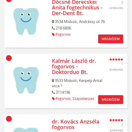
Dócsné Derecskei
0
Anita fogtechnikus -
értékelés
Der-Dent Bt.
3534
Miskolc,
Andrássy út 76
218 6806
Fogorvos
MEGNÉZEM
Kalmár László dr.
1
fogorvos -
értékelés
Doktorduo Bt.
3533
Miskolc,
Kerpely Antal
utca 1
3114196
Fogorvos,
Szájsebészet
MEGNÉZEM
dr. Kovács Anzséla
2
fogorvos
értékelés