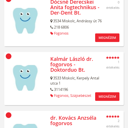
Dócsné Derecskei
0
Anita fogtechnikus -
értékelés
Der-Dent Bt.
3534
Miskolc,
Andrássy út 76
218 6806
Fogorvos
MEGNÉZEM
Kalmár László dr.
1
fogorvos -
értékelés
Doktorduo Bt.
3533
Miskolc,
Kerpely Antal
utca 1
3114196
Fogorvos,
Szájsebészet
MEGNÉZEM
dr. Kovács Anzséla
2
fogorvos
értékelés