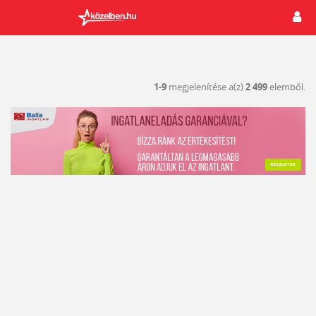
1-9
megjelenítése a(z)
2 499
elemből.