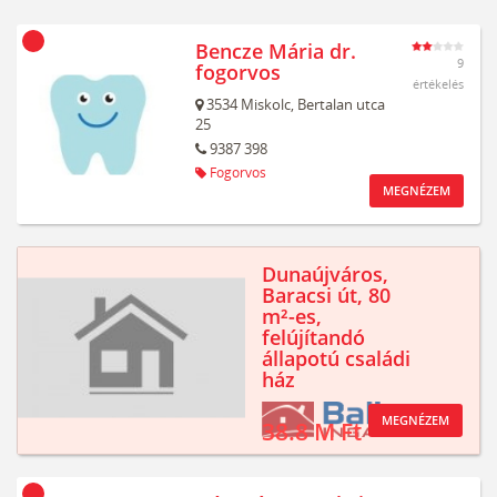
Bencze Mária dr.
9
fogorvos
értékelés
3534
Miskolc,
Bertalan utca
25
9387 398
Fogorvos
MEGNÉZEM
Dunaújváros,
Baracsi út, 80
m²-es,
felújítandó
állapotú családi
ház
MEGNÉZEM
38.8 M Ft