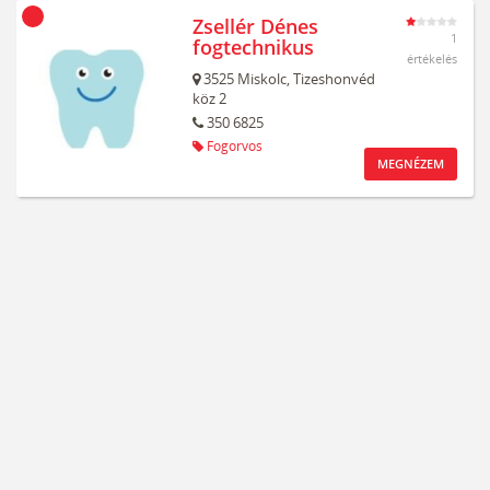
Zsellér Dénes
1
fogtechnikus
értékelés
3525
Miskolc,
Tizeshonvéd
köz 2
350 6825
Fogorvos
MEGNÉZEM