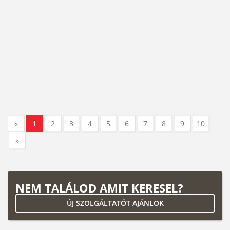
«
1
2
3
4
5
6
7
8
9
10
»
NEM TALÁLOD AMIT KERESEL?
ÚJ SZOLGÁLTATÓT AJÁNLOK