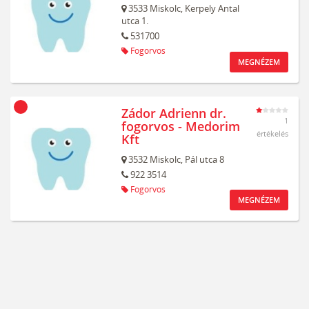
3533
Miskolc,
Kerpely Antal
utca 1.
531700
Fogorvos
MEGNÉZEM
Zádor Adrienn dr.
1
fogorvos - Medorim
értékelés
Kft
3532
Miskolc,
Pál utca 8
922 3514
Fogorvos
MEGNÉZEM