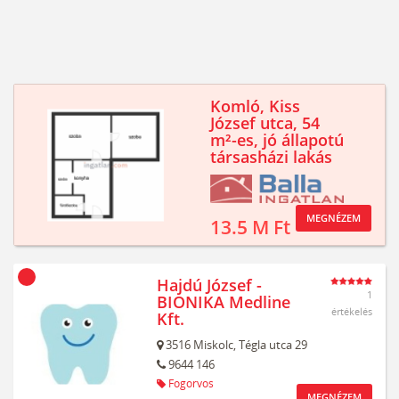
Komló, Kiss
József utca, 54
m²-es, jó állapotú
társasházi lakás
MEGNÉZEM
13.5 M Ft
Hajdú József -
1
BIONIKA Medline
értékelés
Kft.
3516
Miskolc,
Tégla utca 29
9644 146
Fogorvos
MEGNÉZEM