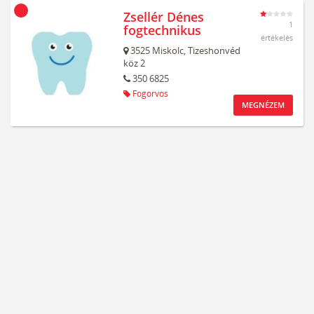
Zsellér Dénes
1
fogtechnikus
értékelés
3525
Miskolc,
Tizeshonvéd
köz 2
350 6825
Fogorvos
MEGNÉZEM