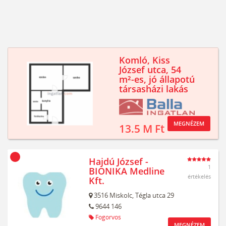
Komló, Kiss
József utca, 54
m²-es, jó állapotú
társasházi lakás
MEGNÉZEM
13.5 M Ft
Hajdú József -
1
BIONIKA Medline
értékelés
Kft.
3516
Miskolc,
Tégla utca 29
9644 146
Fogorvos
MEGNÉZEM