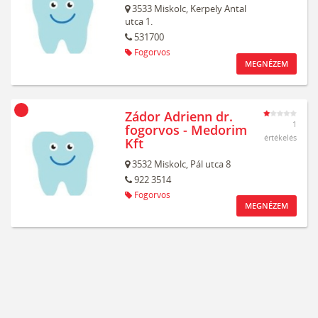
3533
Miskolc,
Kerpely Antal
utca 1.
531700
Fogorvos
MEGNÉZEM
Zádor Adrienn dr.
1
fogorvos - Medorim
értékelés
Kft
3532
Miskolc,
Pál utca 8
922 3514
Fogorvos
MEGNÉZEM