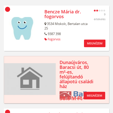
Bencze Mária dr.
9
fogorvos
értékelés
3534
Miskolc,
Bertalan utca
25
9387 398
Fogorvos
MEGNÉZEM
Dunaújváros,
Baracsi út, 80
m²-es,
felújítandó
állapotú családi
ház
MEGNÉZEM
38.8 M Ft