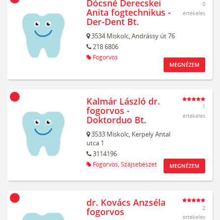
Dócsné Derecskei
0
Anita fogtechnikus -
értékelés
Der-Dent Bt.
3534
Miskolc,
Andrássy út 76
218 6806
Fogorvos
MEGNÉZEM
Kalmár László dr.
1
fogorvos -
értékelés
Doktorduo Bt.
3533
Miskolc,
Kerpely Antal
utca 1
3114196
Fogorvos,
Szájsebészet
MEGNÉZEM
dr. Kovács Anzséla
2
fogorvos
értékelés