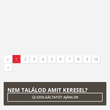
«
1
2
3
4
5
6
7
8
9
10
»
NEM TALÁLOD AMIT KERESEL?
ÚJ SZOLGÁLTATÓT AJÁNLOK