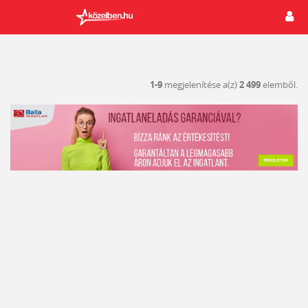
1-9
megjelenítése a(z)
2 499
elemből.