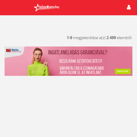
1-9
megjelenítése a(z)
2 499
elemből.