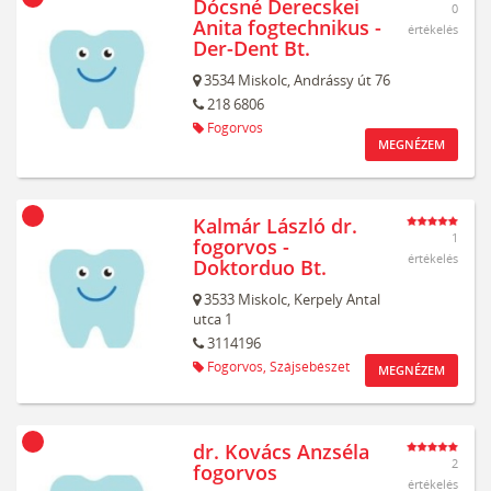
Dócsné Derecskei
0
Anita fogtechnikus -
értékelés
Der-Dent Bt.
3534
Miskolc,
Andrássy út 76
218 6806
Fogorvos
MEGNÉZEM
Kalmár László dr.
1
fogorvos -
értékelés
Doktorduo Bt.
3533
Miskolc,
Kerpely Antal
utca 1
3114196
Fogorvos,
Szájsebészet
MEGNÉZEM
dr. Kovács Anzséla
2
fogorvos
értékelés