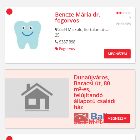
Bencze Mária dr.
9
fogorvos
értékelés
3534
Miskolc,
Bertalan utca
25
9387 398
Fogorvos
MEGNÉZEM
Dunaújváros,
Baracsi út, 80
m²-es,
felújítandó
állapotú családi
ház
MEGNÉZEM
38.8 M Ft