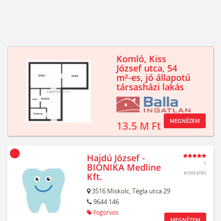
Komló, Kiss
József utca, 54
m²-es, jó állapotú
társasházi lakás
MEGNÉZEM
13.5 M Ft
Hajdú József -
1
BIONIKA Medline
értékelés
Kft.
3516
Miskolc,
Tégla utca 29
9644 146
Fogorvos
MEGNÉZEM