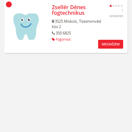
Zsellér Dénes
1
fogtechnikus
értékelés
3525
Miskolc,
Tizeshonvéd
köz 2
350 6825
Fogorvos
MEGNÉZEM