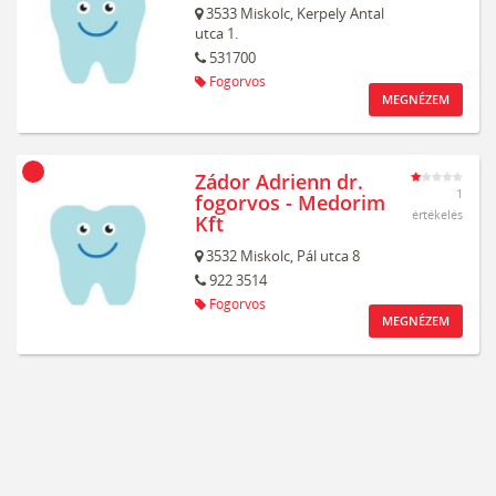
3533
Miskolc,
Kerpely Antal
utca 1.
531700
Fogorvos
MEGNÉZEM
Zádor Adrienn dr.
1
fogorvos - Medorim
értékelés
Kft
3532
Miskolc,
Pál utca 8
922 3514
Fogorvos
MEGNÉZEM