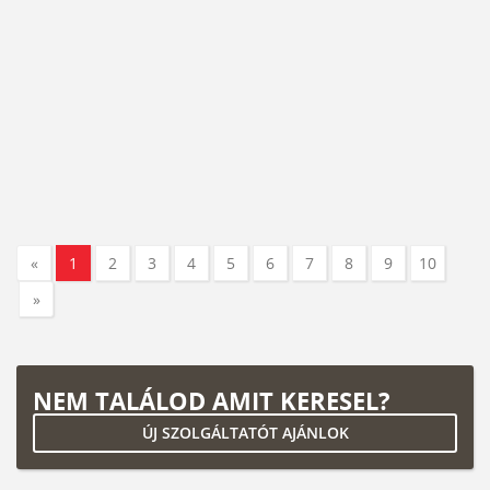
«
1
2
3
4
5
6
7
8
9
10
»
NEM TALÁLOD AMIT KERESEL?
ÚJ SZOLGÁLTATÓT AJÁNLOK