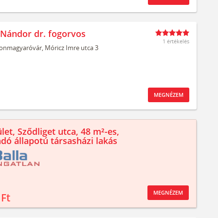
 Nándor dr. fogorvos
1 értékelés
onmagyaróvár,
Móricz Imre utca 3
MEGNÉZEM
let, Sződliget utca, 48 m²-es,
ndó állapotú társasházi lakás
MEGNÉZEM
 Ft