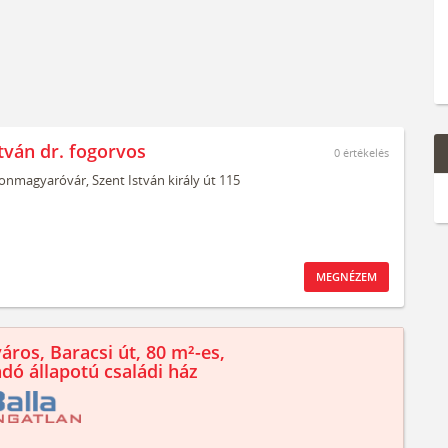
tván dr. fogorvos
0
értékelés
onmagyaróvár,
Szent István király út 115
MEGNÉZEM
áros, Baracsi út, 80 m²-es,
ndó állapotú családi ház