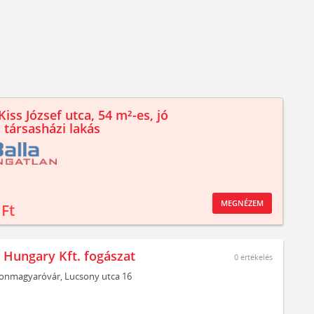
iss József utca, 54 m²-es, jó
 társasházi lakás
MEGNÉZEM
 Ft
 Hungary Kft. fogászat
0
értékelés
onmagyaróvár,
Lucsony utca 16