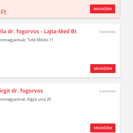
MEGNÉZEM
 Ft
ila dr. fogorvos - Lajta-Med Bt
0
értékelés
onmagyaróvár,
Toldi Miklós 11
MEGNÉZEM
rgit dr. fogorvos
0
értékelés
onmagyaróvár,
Kígyó utca 20
MEGNÉZEM