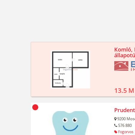
Komló, K
állapotú
13.5 M
Prudent
9200
Mos
576 880
Fogorvos