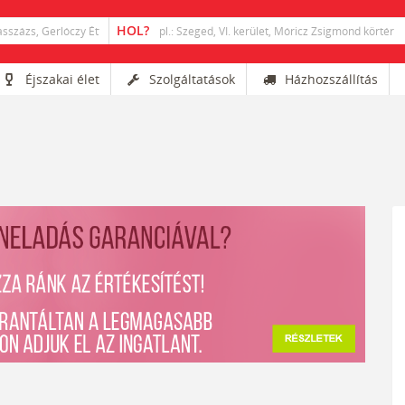
Éjszakai élet
Szolgáltatások
Házhozszállítás