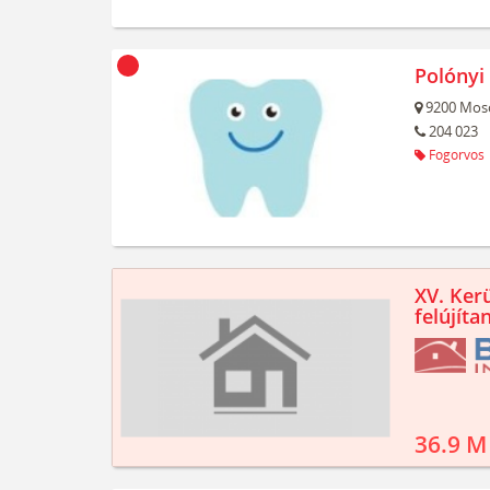
Polónyi
9200
Mos
204 023
Fogorvos
XV. Kerü
felújíta
36.9 M