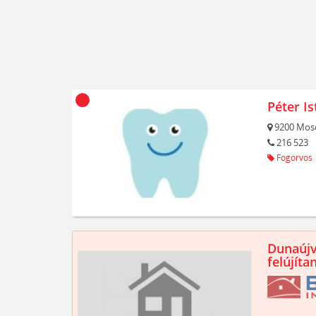
Péter Is
9200
Mos
216 523
Fogorvos
Dunaújv
felújíta