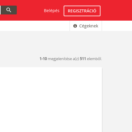
search
Belépés
REGISZTRÁCIÓ
Cégeknek
1-10
megjelenítése a(z)
511
elemből.