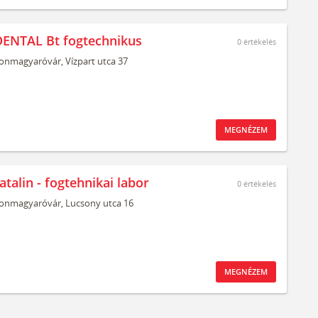
ENTAL Bt fogtechnikus
0
értékelés
onmagyaróvár,
Vízpart utca 37
MEGNÉZEM
talin - fogtehnikai labor
0
értékelés
onmagyaróvár,
Lucsony utca 16
MEGNÉZEM