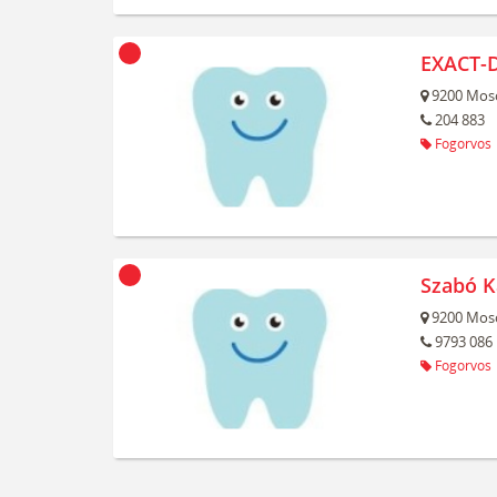
EXACT-D
9200
Mos
204 883
Fogorvos
Szabó Ka
9200
Mos
9793 086
Fogorvos