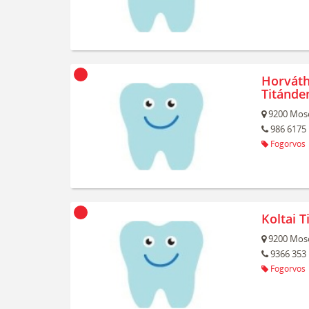
Horváth 
Titánde
9200
Mos
986 6175
Fogorvos
Koltai T
9200
Mos
9366 353
Fogorvos