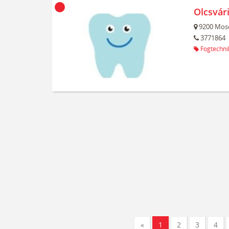
Olcsvári
9200
Mos
3771864
Fogtechni
«
1
2
3
4