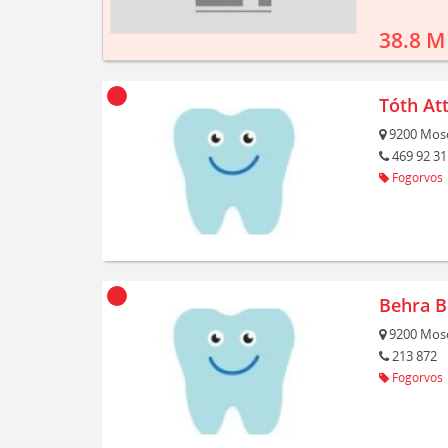
38.8 M
Tóth Att
9200
Mos
469 92 31
Fogorvos
Behra Bi
9200
Mos
213 872
Fogorvos