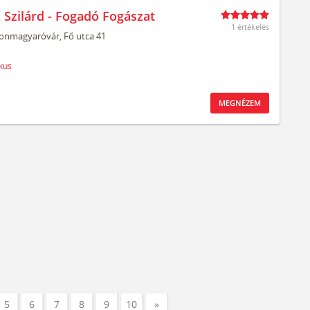
 Szilárd - Fogadó Fogászat
1 értékelés
onmagyaróvár,
Fő utca 41
kus
MEGNÉZEM
5
6
7
8
9
10
»