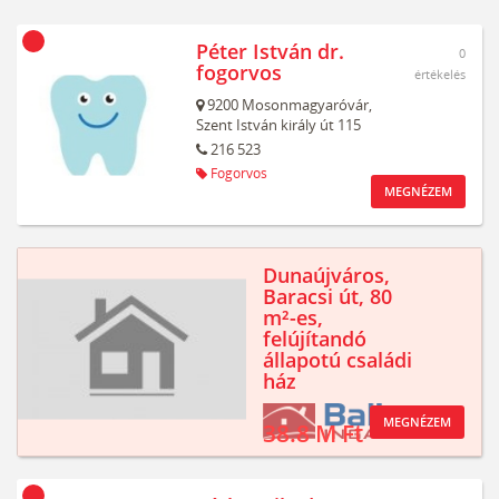
Péter István dr.
0
fogorvos
értékelés
9200
Mosonmagyaróvár,
Szent István király út 115
216 523
Fogorvos
MEGNÉZEM
Dunaújváros,
Baracsi út, 80
m²-es,
felújítandó
állapotú családi
ház
MEGNÉZEM
38.8 M Ft