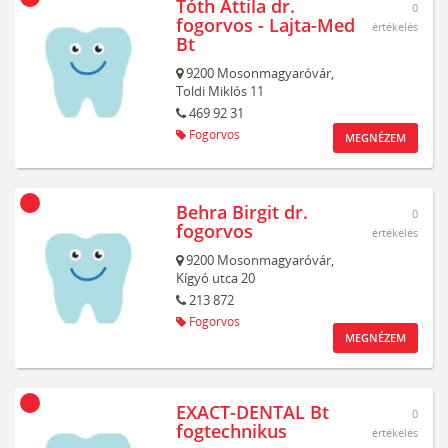
Tóth Attila dr.
0
fogorvos - Lajta-Med
értékelés
Bt
9200
Mosonmagyaróvár,
Toldi Miklós 11
469 92 31
Fogorvos
MEGNÉZEM
Behra Birgit dr.
0
fogorvos
értékelés
9200
Mosonmagyaróvár,
Kígyó utca 20
213 872
Fogorvos
MEGNÉZEM
EXACT-DENTAL Bt
0
fogtechnikus
értékelés