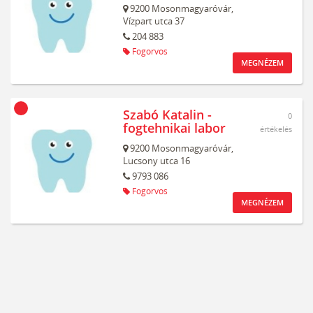
9200
Mosonmagyaróvár,
Vízpart utca 37
204 883
Fogorvos
MEGNÉZEM
Szabó Katalin -
0
fogtehnikai labor
értékelés
9200
Mosonmagyaróvár,
Lucsony utca 16
9793 086
Fogorvos
MEGNÉZEM