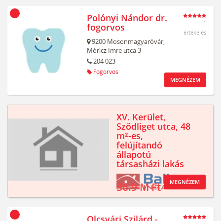
Polónyi Nándor dr.
1
fogorvos
értékelés
9200
Mosonmagyaróvár,
Móricz Imre utca 3
204 023
Fogorvos
MEGNÉZEM
XV. Kerület,
Sződliget utca, 48
m²-es,
felújítandó
állapotú
társasházi lakás
MEGNÉZEM
36.9 M Ft
Olcsvári Szilárd -