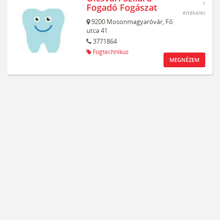
1
Fogadó Fogászat
értékelés
9200
Mosonmagyaróvár,
Fő
utca 41
3771864
Fogtechnikus
MEGNÉZEM