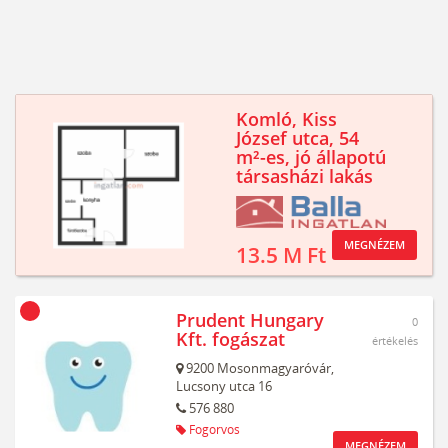
Komló, Kiss
József utca, 54
m²-es, jó állapotú
társasházi lakás
MEGNÉZEM
13.5 M Ft
Prudent Hungary
0
Kft. fogászat
értékelés
9200
Mosonmagyaróvár,
Lucsony utca 16
576 880
Fogorvos
MEGNÉZEM