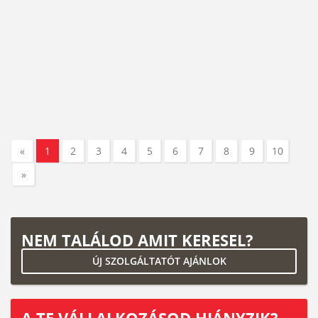
«
1
2
3
4
5
6
7
8
9
10
»
NEM TALÁLOD AMIT KERESEL?
ÚJ SZOLGÁLTATÓT AJÁNLOK