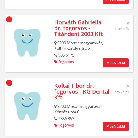
Horváth Gabriella
0
dr. fogorvos -
értékelés
Titándent 2003 Kft
9200
Mosonmagyaróvár,
Kolbai Károly utca 2
986 6175
Fogorvos
MEGNÉZEM
Koltai Tibor dr.
0
fogorvos - KG Dental
értékelés
Kft
9200
Mosonmagyaróvár,
Kórház utca 6
9366 353
Fogorvos
MEGNÉZEM